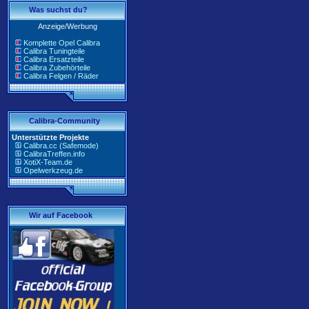
Was suchst du?
Anzeige/Werbung
Komplette Opel Calibra
Calibra Tuningteile
Calibra Ersatzteile
Calibra Zubehörteile
Calibra Felgen / Räder
Calibra-Community
Unterstützte Projekte
Calibra.cc (Safemode)
CalibraTreffen.info
XotiX-Team.de
Opelwerkzeug.de
Wir auf Facebook