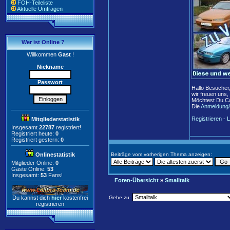
FOH-Teileliste
Aktuelle Umfragen
Wer ist Online ?
Willkommen
Gast
!
Nickname
Passwort
Hallo Besucher
wir freuen uns,
Möchtest Du Ca
Die
Anmeldung/
Registrieren
-
L
Mitgliederstatistik
Insgesamt
22787
registriert!
Registriert heute:
0
Registriert gestern:
0
Onlinestatistik
Beiträge vom vorherigen Thema anzeigen:
Mitglieder Online:
0
Gäste Online:
53
Insgesamt:
53
Fans!
Foren-Übersicht
»
Smalltalk
Du kannst dich
hier
kostenfrei
Gehe zu:
registrieren