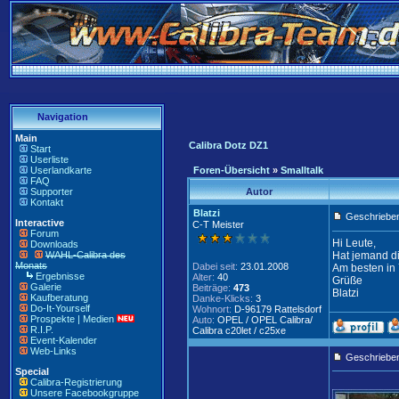
Navigation
Main
Calibra Dotz DZ1
Start
Userliste
Userlandkarte
Foren-Übersicht
»
Smalltalk
FAQ
Supporter
Autor
Kontakt
Blatzi
Geschrieben
Interactive
C-T Meister
Forum
Hi Leute,
Downloads
WAHL-Calibra des
Hat jemand di
Monats
Dabei seit:
23.01.2008
Am besten in 
Ergebnisse
Alter:
40
Grüße
Galerie
Beiträge:
473
Blatzi
Kaufberatung
Danke-Klicks:
3
Do-It-Yourself
Wohnort:
D-96179 Rattelsdorf
Prospekte | Medien
Auto:
OPEL / OPEL Calibra/
R.I.P.
Calibra c20let / c25xe
Event-Kalender
Web-Links
Geschriebe
Special
Calibra-Registrierung
Unsere Facebookgruppe