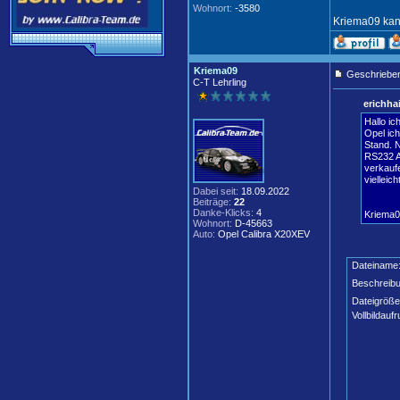
Wohnort:
-3580
Kriema09 kann
Kriema09
Geschrieben
C-T Lehrling
erichha
Hallo ic
Opel ic
Stand. 
RS232 A
verkauf
vielleic
Dabei seit:
18.09.2022
Beiträge:
22
Danke-Klicks:
4
Kriema0
Wohnort:
D-45663
Auto:
Opel Calibra X20XEV
Dateiname
Beschreibu
Dateigröße
Vollbildaufr