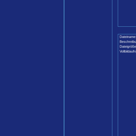
Dateiname
Beschreibu
Dateigröße
Vollbildaufr