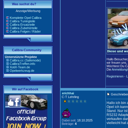
Was suchst du?
Anzeige/Werbung
Komplette Opel Calibra
Calibra Tuningteile
Calibra Ersatzteile
Calibra Zubehörteile
Calibra Felgen / Räder
Calibra-Community
Unterstützte Projekte
Hallo Besucher
Calibra.cc (Safemode)
wir freuen uns,
CalibraTreffen.info
Möchtest Du Ca
XotiX-Team.de
Die
Anmeldung/
Opelwerkzeug.de
Registrieren
-
L
Wir auf Facebook
erichhai
Geschrieben
C-T Lehrling
Hallo ich bin
Opel ich kan
Stand. Nur is
RS232 Adapter
verkaufen da
Dabei seit:
18.10.2025
vielleicht ha
Beiträge:
4