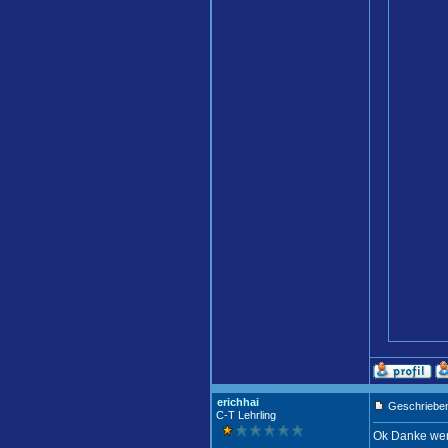
erichhai
Geschrieben
C-T Lehrling
Ok Danke wer