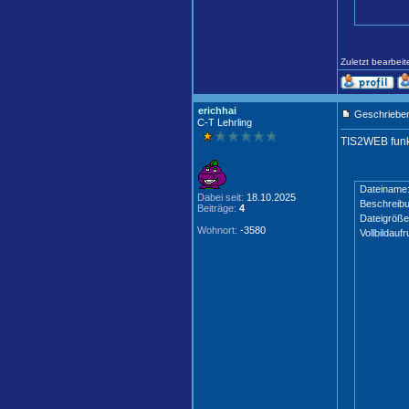
Zuletzt bearbei
erichhai
Geschrieben
C-T Lehrling
TIS2WEB funkt
Dateiname
Dabei seit:
18.10.2025
Beschreibu
Beiträge:
4
Dateigröße
Wohnort:
-3580
Vollbildaufr