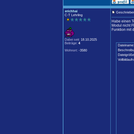
erichhai
Geschrieben
C-T Lehrling
Habe einen T
Modul nicht F
Funktion mit 
Dabei seit:
18.10.2025
Beiträge:
4
Dateiname
Beschreibu
Wohnort:
-3580
Dateigröße
Vollbildaufr