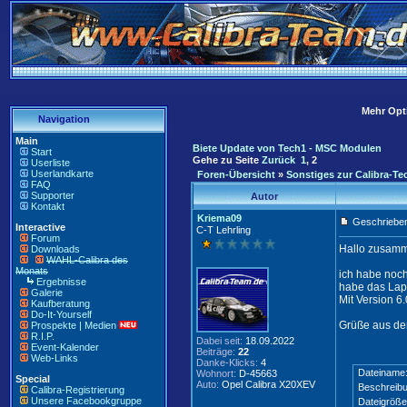
Mehr Opti
Navigation
Main
Biete Update von Tech1 - MSC Modulen
Start
Gehe zu Seite
Zurück
1
,
2
Userliste
Userlandkarte
Foren-Übersicht
»
Sonstiges zur Calibra-Te
FAQ
Supporter
Autor
Kontakt
Kriema09
Geschrieben
Interactive
C-T Lehrling
Forum
Hallo zusam
Downloads
WAHL-Calibra des
Monats
ich habe noch
Ergebnisse
habe das Lapt
Galerie
Mit Version 6
Kaufberatung
Do-It-Yourself
Grüße aus de
Prospekte | Medien
R.I.P.
Dabei seit:
18.09.2022
Event-Kalender
Beiträge:
22
Web-Links
Danke-Klicks:
4
Dateiname
Wohnort:
D-45663
Special
Auto:
Opel Calibra X20XEV
Beschreibu
Calibra-Registrierung
Unsere Facebookgruppe
Dateigröße