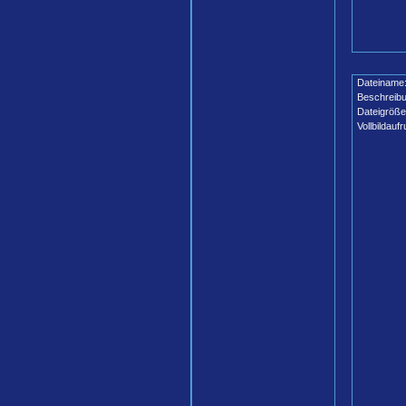
Dateiname
Beschreibu
Dateigröße
Vollbildaufr