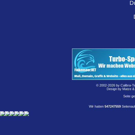
D
© 2002-2026 by Calibra-T
Design by Matze &
Seite g
Wir hatten
547247559
Seitenauf