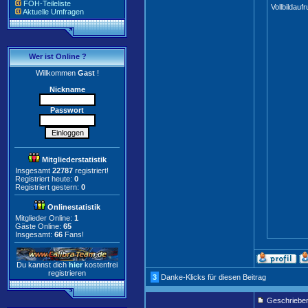
FOH-Teileliste
Vollbildaufr
Aktuelle Umfragen
Wer ist Online ?
Willkommen
Gast
!
Nickname
Passwort
Mitgliederstatistik
Insgesamt
22787
registriert!
Registriert heute:
0
Registriert gestern:
0
Onlinestatistik
Mitglieder Online:
1
Gäste Online:
65
Insgesamt:
66
Fans!
Du kannst dich
hier
kostenfrei
registrieren
3
Danke-Klicks für diesen Beitrag
Geschriebe