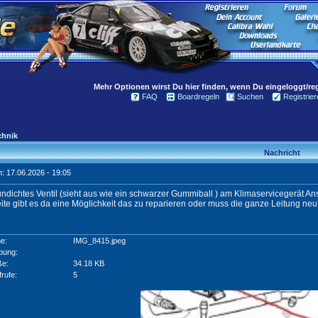
Mehr Optionen wirst Du hier finden, wenn Du eingeloggt/regi
FAQ
Boardregeln
Suchen
Registrier
chnik
Nachricht
: 17.06.2026 - 19:05
undichtes Ventil (sieht aus wie ein schwarzer Gummiball ) am Klimaservicegerät Ans
te gibt es da eine Möglichkeit das zu reparieren oder muss die ganze Leitung ne
e:
IMG_8415.jpeg
bung:
ße:
34.18 KB
frufe:
5