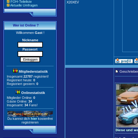
FOH-Teileliste
X20XEV
Aktuelle Umfragen
Wer ist Online ?
Willkommen
Gast
!
Nickname
Passwort
Mitgliederstatistik
Geschriebe
Insgesamt
22787
registriert!
Registriert heute:
0
Registriert gestern:
0
Onlinestatistik
Mitglieder Online:
0
Gäste Online:
34
Insgesamt:
34
Fans!
Du kannst dich
hier
kostenfrei
registrieren