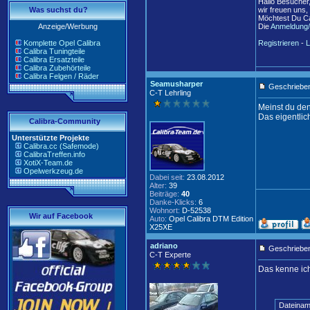
Hallo Besucher
Was suchst du?
wir freuen uns,
Möchtest Du Ca
Anzeige/Werbung
Die
Anmeldung/
Komplette Opel Calibra
Registrieren
-
L
Calibra Tuningteile
Calibra Ersatzteile
Calibra Zubehörteile
Calibra Felgen / Räder
Seamusharper
Geschrieben
C-T Lehrling
Meinst du den
Das eigentlic
Calibra-Community
Unterstützte Projekte
Calibra.cc (Safemode)
CalibraTreffen.info
XotiX-Team.de
Opelwerkzeug.de
Dabei seit:
23.08.2012
Alter:
39
Beiträge:
40
Danke-Klicks:
6
Wohnort:
D-52538
Wir auf Facebook
Auto:
Opel Calibra DTM Edition
X25XE
adriano
Geschrieben
C-T Experte
Das kenne ich
Dateinam