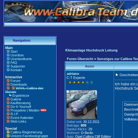
Navigation
Main
Klimaanlage Hochdruck Leitung
Start
Userliste
Userlandkarte
Foren-Übersicht
»
Sonstiges zur Calibra-Te
FAQ
Supporter
Autor
Kontakt
adriano
Geschrieben
Interactive
C-T Experte
Forum
Ich habe ein 
Downloads
WAHL-Calibra des
Hochdruck Sei
Monats
Ergebnisse
Galerie
Kaufberatung
Dateinam
Do-It-Yourself
Beschrei
Prospekte | Medien
R.I.P.
Dateigrö
Event-Kalender
Vollbildau
Web-Links
Dabei seit:
30.12.2011
Beiträge:
809
Special
Danke-Klicks:
29
Calibra-Registrierung
Wohnort:
D-Berlin
Unsere Facebookgruppe
Auto:
Opel Calibra Cliff Edition