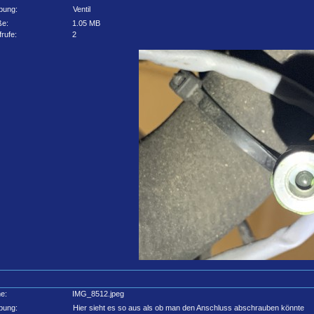
bung:
Ventil
ße:
1.05 MB
frufe:
2
e:
IMG_8512.jpeg
bung:
Hier sieht es so aus als ob man den Anschluss abschrauben könnte