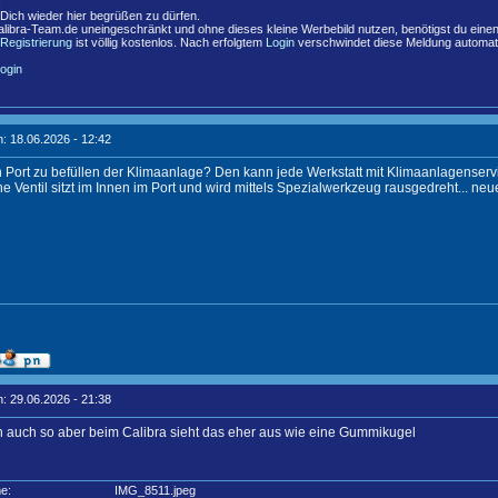
,
 Dich wieder hier begrüßen zu dürfen.
libra-Team.de uneingeschränkt und ohne dieses kleine Werbebild nutzen, benötigst du eine
Registrierung
ist völlig kostenlos. Nach erfolgtem
Login
verschwindet diese Meldung automat
ogin
: 18.06.2026 - 12:42
 Port zu befüllen der Klimaanlage? Den kann jede Werkstatt mit Klimaanlagenservic
he Ventil sitzt im Innen im Port und wird mittels Spezialwerkzeug rausgedreht... ne
: 29.06.2026 - 21:38
 auch so aber beim Calibra sieht das eher aus wie eine Gummikugel
e:
IMG_8511.jpeg