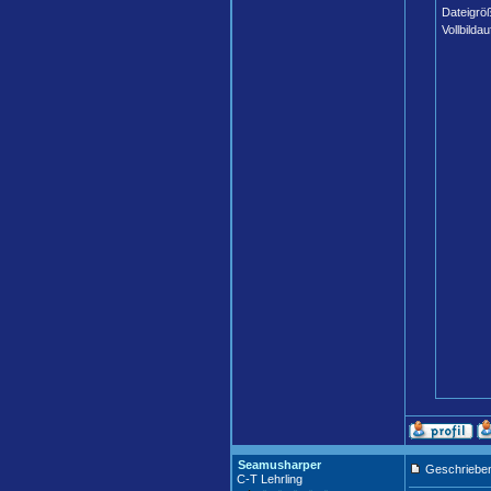
Dateigrö
Vollbildau
Seamusharper
Geschrieben
C-T Lehrling