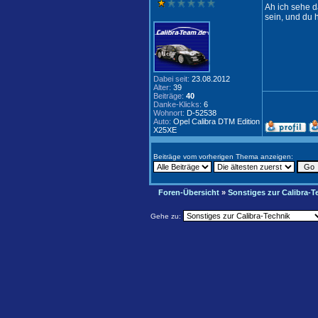
Ah ich sehe d
sein, und du h
Dabei seit:
23.08.2012
Alter:
39
Beiträge:
40
Danke-Klicks:
6
Wohnort:
D-52538
Auto:
Opel Calibra DTM Edition
X25XE
Beiträge vom vorherigen Thema anzeigen:
Foren-Übersicht
»
Sonstiges zur Calibra-T
Gehe zu: