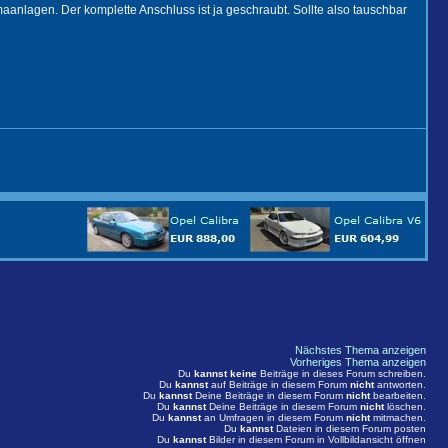
aanlagen. Der komplette Anschluss ist ja geschraubt. Sollte also tauschbar
Nächstes Thema anzeigen
Vorheriges Thema anzeigen
Du
kannst keine
Beiträge in dieses Forum schreiben.
Du
kannst
auf Beiträge in diesem Forum
nicht
antworten.
Du
kannst
Deine Beiträge in diesem Forum
nicht
bearbeiten.
Du
kannst
Deine Beiträge in diesem Forum
nicht
löschen.
Du
kannst
an Umfragen in diesem Forum
nicht
mitmachen.
Du
kannst
Dateien in diesem Forum posten
Du
kannst
Bilder in diesem Forum in Vollbildansicht öffnen