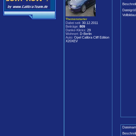
Beschrei
Dateigrö
Vollbildau
Themenstarter
Dabei seit:
30.12.2011
Beiträge:
809
Danke-Klicks:
29
Wohnort:
D-Berlin
Auto:
Opel Calibra Cliff Edition
X20XEV
Dateinam
Beschrei