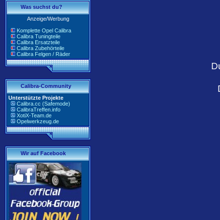
Was suchst du?
Anzeige/Werbung
Komplette Opel Calibra
Calibra Tuningteile
Calibra Ersatzteile
Calibra Zubehörteile
Calibra Felgen / Räder
D
Calibra-Community
Unterstützte Projekte
Calibra.cc (Safemode)
CalibraTreffen.info
XotiX-Team.de
Opelwerkzeug.de
Wir auf Facebook