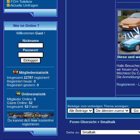
FOH-Teileliste
Aktuelle Umfragen
Wer ist Online ?
Willkommen
Gast
!
Nickname
Passwort
Hallo Besucher
wir freuen uns,
Mitgliederstatistik
Möchtest Du Ca
Die
Anmeldung/
Insgesamt
22787
registriert!
Registriert heute:
0
Registrieren
-
L
Registriert gestern:
0
Onlinestatistik
Mitglieder Online:
0
Gäste Online:
52
Beiträge vom vorherigen Thema anzeigen:
Insgesamt:
52
Fans!
Du kannst dich
hier
kostenfrei
Foren-Übersicht
»
Smalltalk
registrieren
Gehe zu: