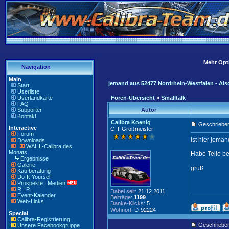
Mehr Opti
Navigation
Main
jemand aus 52477 Nordrhein-Westfalen - Alsd
Start
Userliste
Userlandkarte
Foren-Übersicht
»
Smalltalk
FAQ
Supporter
Autor
Kontakt
Calibra Koenig
Geschrieben
Interactive
C-T Großmeister
Forum
Ist hier jema
Downloads
WAHL-Calibra des
Monats
Habe Teile bes
Ergebnisse
Galerie
gruß
Kaufberatung
Do-It-Yourself
Prospekte | Medien
R.I.P.
Dabei seit:
21.12.2011
Event-Kalender
Beiträge:
1199
Web-Links
Danke-Klicks:
5
Wohnort:
D-92224
Special
Calibra-Registrierung
Geschriebe
Unsere Facebookgruppe