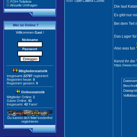
Auto:
Opel Calibra C20NE
FOH-Teileliste
Aktuelle Umfragen
Die laut Kata
Es gibt nur 
Bei dem Teil 
Wer ist Online ?
Willkommen
Gast
!
Das Lager für 
Nickname
Also was tun
Passwort
Kennt ihr die
https://www.mo
Mitgliederstatistik
Insgesamt
22787
registriert!
Registriert heute:
0
Dateinam
Registriert gestern:
0
Beschrei
Dateigrö
Onlinestatistik
Vollbildau
Mitglieder Online:
1
Gäste Online:
41
Insgesamt:
42
Fans!
Du kannst dich
hier
kostenfrei
registrieren