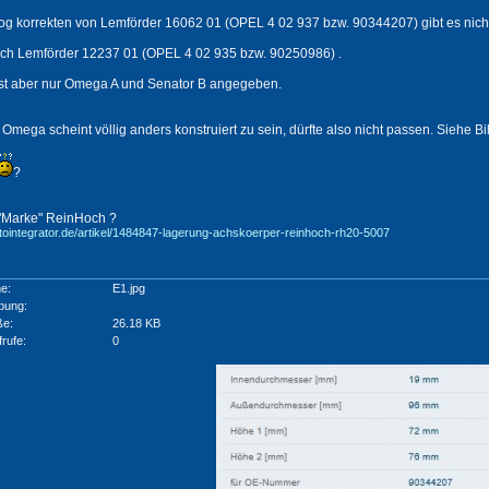
log korrekten von Lemförder 16062 01 (OPEL 4 02 937 bzw. 90344207) gibt es nich
noch Lemförder 12237 01 (OPEL 4 02 935 bzw. 90250986) .
ist aber nur Omega A und Senator B angegeben.
Omega scheint völlig anders konstruiert zu sein, dürfte also nicht passen. Siehe Bil
?
 "Marke" ReinHoch ?
tointegrator.de/artikel/1484847-lagerung-achskoerper-reinhoch-rh20-5007
e:
E1.jpg
bung:
ße:
26.18 KB
frufe:
0