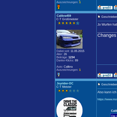
Auszeichnungen:
1
Calibra459
Geschrieben
C-T Großmeister
Jo Wurfen hat 
____________
Changes 
Dabei seit:
11.05.2015
Alter:
26
Beiträge:
1234
Danke-Klicks:
89
Auto:
Calibra
Auszeichnungen:
1
Joyrider-OC
Geschrieben
C-T Meister
Also kann ich
https://www.mo
Cali
Die 