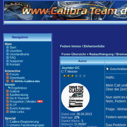
Navigation
Main
Federn hinten / Elefantenfüße
Start
Userliste
Userlandkarte
Foren-Übersicht
»
Radaufhängung / Brems
FAQ
Supporter
Autor
Kontakt
Joyrider-OC
Geschrieben
Interactive
C-T Meister
Forum
Hallo.
Downloads
WAHL-Calibra des
Monats
Mein Cali und
Ergebnisse
Über die Zeit
Galerie
Kaufberatung
Nun sieht es 
Do-It-Yourself
Nein, Federn 
Prospekte | Medien
R.I.P.
Event-Kalender
Frage : Woher
Web-Links
Dabei seit:
26.04.2013
Federn werde
Beiträge:
275
Special
Danke-Klicks:
3
Calibra-Registrierung
Wohnort:
D-39387
Das Problem s
Unsere Facebookgruppe