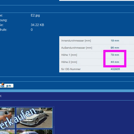
e:
E2.jpg
bung:
ße:
34.22 KB
frufe:
0
n: