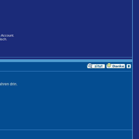
n Account.
isch.
hren drin.