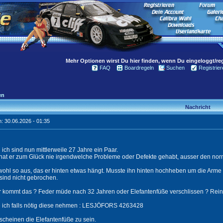
Mehr Optionen wirst Du hier finden, wenn Du eingeloggt/regi
FAQ
Boardregeln
Suchen
Registrier
en
Nachricht
: 30.06.2026 - 01:35
 ich sind nun mittlerweile 27 Jahre ein Paar.
 hat er zum Glück nie irgendwelche Probleme oder Defekte gehabt, ausser den no
wohl so aus, das er hinten etwas hängt. Musste ihn hinten hochheben um die Arme
sind nicht gebrochen.
 kommt das ? Feder müde nach 32 Jahren oder Elefantenfüße verschlissen ? Rein o
 ich falls nötig diese nehmen : LESJÖFORS 4263428
cheinen die Elefantenfüße zu sein.