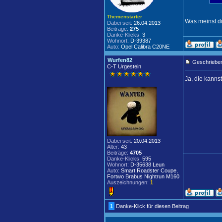
Themenstarter
Was meinst d
Dabei seit:
26.04.2013
Beiträge:
275
Danke-Klicks:
3
Wohnort:
D-39387
Auto:
Opel Calibra C20NE
Wurfen82
Geschrieben
C-T Urgestein
Ja, die kann
Dabei seit:
20.04.2013
Alter:
43
Beiträge:
4705
Danke-Klicks:
595
Wohnort:
D-35638 Leun
Auto:
Smart Roadster Coupe,
Fortwo Brabus Nightrun M160
Auszeichnungen:
1
1
Danke-Klick für diesen Beitrag