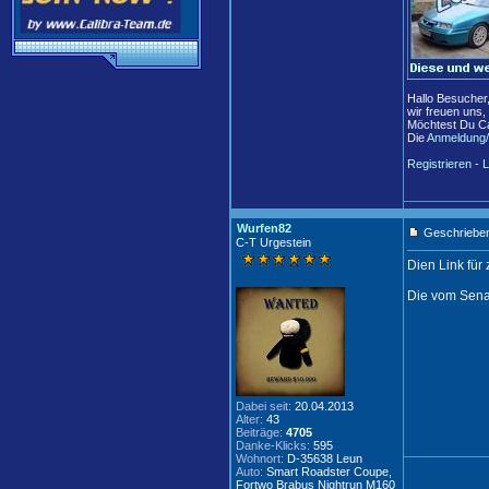
Hallo Besucher
wir freuen uns,
Möchtest Du Ca
Die
Anmeldung/
Registrieren
-
L
Wurfen82
Geschrieben
C-T Urgestein
Dien Link für
Die vom Sena
Dabei seit:
20.04.2013
Alter:
43
Beiträge:
4705
Danke-Klicks:
595
Wohnort:
D-35638 Leun
Auto:
Smart Roadster Coupe,
Fortwo Brabus Nightrun M160