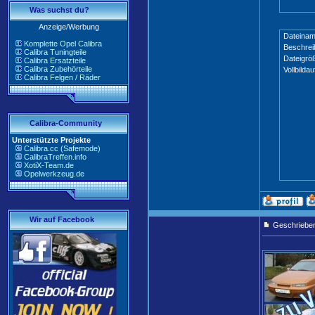
Was suchst du?
Anzeige/Werbung
Dateinam
Komplette Opel Calibra
Beschrei
Calibra Tuningteile
Dateigrö
Calibra Ersatzteile
Calibra Zubehörteile
Vollbildau
Calibra Felgen / Räder
Calibra-Community
Unterstützte Projekte
Calibra.cc (Safemode)
CalibraTreffen.info
XotiX-Team.de
Opelwerkzeug.de
Wir auf Facebook
Geschriebe