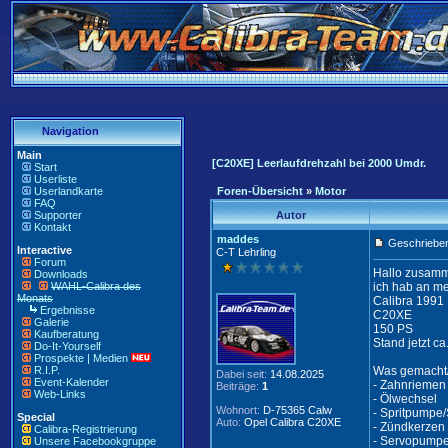
Navigation
Main
[C20XE] Leerlaufdrehzahl bei 2000 Umdr.
Start
Userliste
Userlandkarte
Foren-Übersicht
»
Motor
FAQ
Supporter
Autor
Kontakt
maddes
Geschrieben
Interactive
C-T Lehrling
Forum
Hallo zusam
Downloads
WAHL-Calibra des
ich hab an m
Monats
Calibra 1991
Ergebnisse
C20XE
Galerie
150 PS
Kaufberatung
Stand jetzt c
Do-It-Yourself
Prospekte | Medien
R.I.P.
Was gemacht/
Dabei seit:
14.08.2025
Event-Kalender
- Zahnriemen
Beiträge:
1
Web-Links
- Ölwechsel
Wohnort:
D-75365 Calw
- Spritpumpe/S
Special
Auto:
Opel Calibra C20XE
- Zündkerzen
Calibra-Registrierung
- Servopumpe
Unsere Facebookgruppe