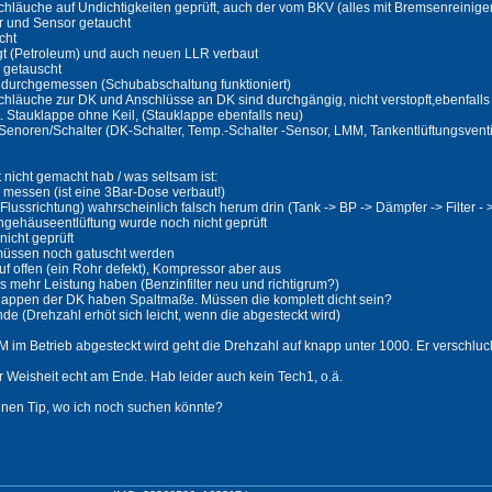
chläuche auf Undichtigkeiten geprüft, auch der vom BKV (alles mit Bremsenreiniger
r und Sensor getaucht
cht
gt (Petroleum) und auch neuen LLR verbaut
 getauscht
 durchgemessen (Schubabschaltung funktioniert)
chläuche zur DK und Anschlüsse an DK sind durchgängig, nicht verstopft,ebenfalls 
t. Stauklappe ohne Keil, (Stauklappe ebenfalls neu)
 Senoren/Schalter (DK-Schalter, Temp.-Schalter -Sensor, LMM, Tankentlüftungsve
 nicht gemacht hab / was seltsam ist:
 messen (ist eine 3Bar-Dose verbaut!)
 (Flussrichtung) wahrscheinlich falsch herum drin (Tank -> BP -> Dämpfer -> Filter - 
ngehäuseentlüftung wurde noch nicht geprüft
nicht geprüft
müssen noch gatuscht werden
auf offen (ein Rohr defekt), Kompressor aber aus
s mehr Leistung haben (Benzinfilter neu und richtigrum?)
lappen der DK haben Spaltmaße. Müssen die komplett dicht sein?
e (Drehzahl erhöt sich leicht, wenn die abgesteckt wird)
im Betrieb abgesteckt wird geht die Drehzahl auf knapp unter 1000. Er verschlu
r Weisheit echt am Ende. Hab leider auch kein Tech1, o.ä.
einen Tip, wo ich noch suchen könnte?