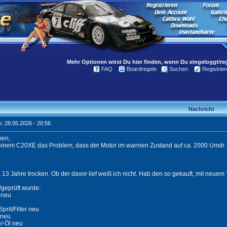
Mehr Optionen wirst Du hier finden, wenn Du eingeloggt/regi
FAQ
Boardregeln
Suchen
Registrier
Nachricht
: 28.05.2026 - 20:56
men,
einem C20XE das Problem, dass der Motor im warmen Zustand auf ca. 2000 Umdr. l
a. 13 Jahre trocken. Ob der davor lief weiß ich nicht. Hab den so gekauft, mit neuem
geprüft wurde:
 neu
prit/Filter neu
 neu
/-Öl neu