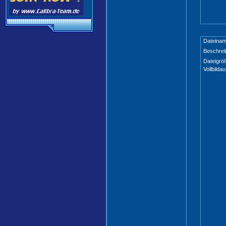
Dateinam
Beschrei
Dateigrö
Vollbildau