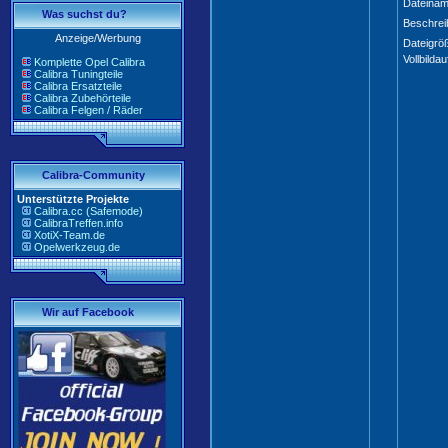
Dateinam
Was suchst du?
Beschrei
Anzeige/Werbung
Dateigrö
Vollbildau
Komplette Opel Calibra
Calibra Tuningteile
Calibra Ersatzteile
Calibra Zubehörteile
Calibra Felgen / Räder
Calibra-Community
Unterstützte Projekte
Calibra.cc (Safemode)
CalibraTreffen.info
XotiX-Team.de
Opelwerkzeug.de
Wir auf Facebook