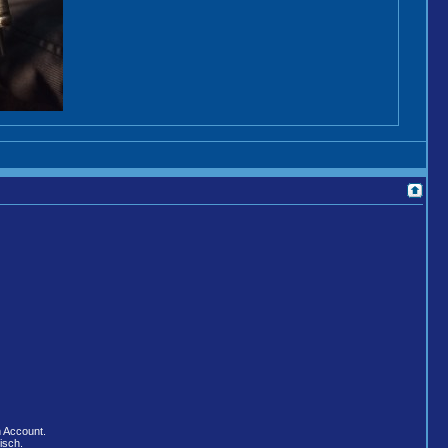
n Account.
isch.