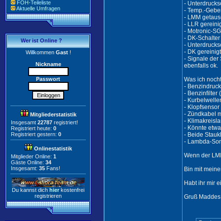
FOH-Teileliste
- Unterdrucks
Aktuelle Umfragen
- Temp.-Gebe
- LMM getaus
- LLR gereini
- Motronic-SG
- DK-Schalter
Wer ist Online ?
- Unterdrucks
- DK gereinig
Willkommen
Gast
!
- Signale der
Nickname
ebenfalls ok.
Passwort
Was ich nocht
- Benzindruck
- Benzinfilter
- Kurbelwelle
- Klopfsensor 
- Zündkabel 
Mitgliederstatistik
- Klimakreisl
Insgesamt
22787
registriert!
- Könnte etwa
Registriert heute:
0
Registriert gestern:
0
- Beide Stauk
- Lambda-Sond
Onlinestatistik
Wenn der LMM 
Mitglieder Online:
1
Gäste Online:
34
Insgesamt:
35
Fans!
Bin mit meine
Habt ihr mir 
Du kannst dich
hier
kostenfrei
registrieren
Gruß Maddes