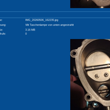
e:
IMG_20260506_162235.jpg
bung:
Mit Taschenlampe von unten angestrahlt
ße:
3.16 MB
frufe:
0