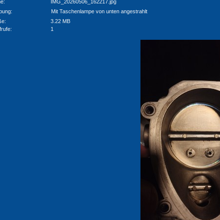
e:
IMG_20260506_162217.jpg
bung:
Mit Taschenlampe von unten angestrahlt
ße:
3.22 MB
frufe:
1