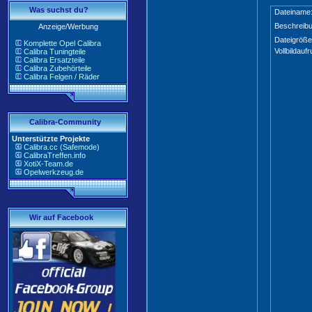
Was suchst du?
Dateiname
Beschreibu
Anzeige/Werbung
Dateigröße
Komplette Opel Calibra
Vollbildaufr
Calibra Tuningteile
Calibra Ersatzteile
Calibra Zubehörteile
Calibra Felgen / Räder
Calibra-Community
Unterstützte Projekte
Calibra.cc (Safemode)
CalibraTreffen.info
XotiX-Team.de
Opelwerkzeug.de
Wir auf Facebook