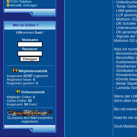
FOH-Teileliste
- Unterdrucks
Aktuelle Umfragen
- Temp.-Gebe
- LMM getaus
- LLR gereini
- Motronic-SG
- DK-Schalter
Wer ist Online ?
- Unterdrucks
- DK gereinig
Willkommen
Gast
!
- Signale der
Nickname
Motronic-SG 
Passwort
Was ich nocht
- Benzindruck
- Benzinfilter
- Kurbelwelle
- Klopfsensor 
- Zündkabel 
Mitgliederstatistik
- Klimakreisl
Insgesamt
22787
registriert!
- Könnte etwa
Registriert heute:
0
Registriert gestern:
0
- Beide Stauk
- Lambda-Sond
Onlinestatistik
Wenn der LMM 
Mitglieder Online:
0
dann aber ma
Gäste Online:
50
Insgesamt:
50
Fans!
Bin mit meine
Habt ihr mir 
Du kannst dich
hier
kostenfrei
registrieren
Gruß Maddes