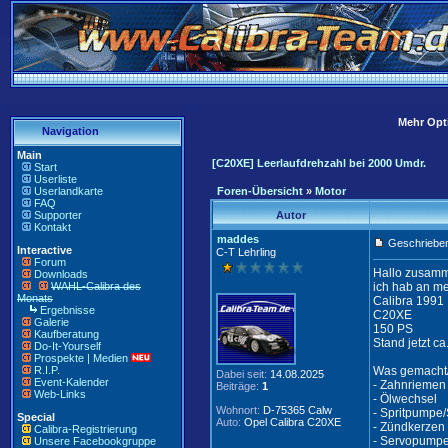
Mehr Opti
Navigation
Main
[C20XE] Leerlaufdrehzahl bei 2000 Umdr.
Start
Userliste
Userlandkarte
Foren-Übersicht
»
Motor
FAQ
Supporter
Autor
Kontakt
maddes
Geschrieben
Interactive
C-T Lehrling
Forum
Hallo zusam
Downloads
WAHL-Calibra des
ich hab an m
Monats
Calibra 1991
Ergebnisse
C20XE
Galerie
150 PS
Kaufberatung
Stand jetzt c
Do-It-Yourself
Prospekte | Medien
R.I.P.
Was gemacht/
Dabei seit:
14.08.2025
Event-Kalender
- Zahnriemen
Beiträge:
1
Web-Links
- Ölwechsel
Wohnort:
D-75365 Calw
- Spritpumpe/S
Special
Auto:
Opel Calibra C20XE
- Zündkerzen
Calibra-Registrierung
- Servopumpe
Unsere Facebookgruppe