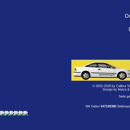
D
© 2002-2026 by Calibra-T
Design by Matze &
Seite g
Wir hatten
547169380
Seitenauf