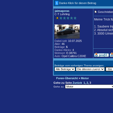
1
Danke-Klick für diesen Beitrag
jaimagoras
Geschrieben
C-T Lehrling
Meine Trick f
1. Saubere In
2. Absolut sic
3. 3000 U/mi
Dabei seit:
10.07.2025
Alter:
46
Beiträge:
5
Danke-Klicks:
4
Wohnort:
E-08791
Auto:
Opel Calibra C20XE
Beiträge vom vorherigen Thema anzeigen:
Foren-Übersicht
»
Motor
Gehe zu Seite
Zurück
1
,
2
,
3
Gehe zu: