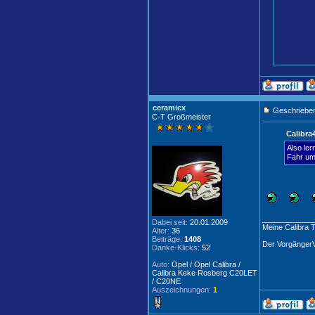
ceramicx
Geschrieben
C-T Großmeister
Calibra
Also ler
Fahr um
____________
Dabei seit:
20.01.2009
Meine Calibra 
Alter:
36
Beiträge:
1408
Der Vorgänger
Danke-Klicks:
52
Auto:
Opel / Opel Calibra /
Calibra Keke Rosberg C20LET
/ C20NE
Auszeichnungen:
1