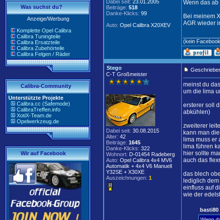
Dabei seit:
23.01.2005
Wenn das ab i
Was suchst du?
Beiträge:
518
Danke-Klicks:
99
Bei meinem X
Anzeige/Werbung
AGR wieder in
Auto:
Opel Calibra X20XEV
Komplette Opel Calibra
____________
Calibra Tuningteile
(kein Faceboo
Calibra Ersatzteile
Calibra Zubehörteile
Calibra Felgen / Räder
Stego
Geschrieben
C-T Großmeister
meinst du das
Calibra-Community
um die lima u
Unterstützte Projekte
Calibra.cc (Safemode)
ersterer soll
CalibraTreffen.info
abkühlen)
XotiX-Team.de
Opelwerkzeug.de
zweiterer lei
Dabei seit:
30.08.2015
kann man dies
Alter:
42
lima muss er 
Beiträge:
1645
lima führen k
Danke-Klicks:
322
hier sollte m
Wir auf Facebook
Wohnort:
D-01454 Radeberg
auch das flexr
Auto:
Opel Calibra 4x4 MV6
Automatik + 4x4 V6 Manuell
Y32SE + X30XE
das blech obe
Auszeichnungen:
1
lediglich dem
einfluss auf d
wie der edels
basti80
Wenn das