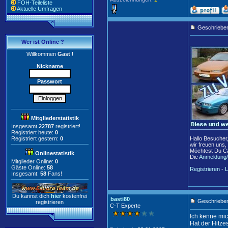
FOH-Teileliste
Aktuelle Umfragen
Geschriebe
Wer ist Online ?
Willkommen
Gast
!
Nickname
Passwort
Mitgliederstatistik
Insgesamt
22787
registriert!
Registriert heute:
0
Registriert gestern:
0
Hallo Besucher
wir freuen uns,
Möchtest Du Ca
Onlinestatistik
Die
Anmeldung/
Mitglieder Online:
0
Gäste Online:
58
Registrieren
-
L
Insgesamt:
58
Fans!
Du kannst dich
hier
kostenfrei
basti80
Geschrieben
registrieren
C-T Experte
Ich kenne mic
Hat der Hitz