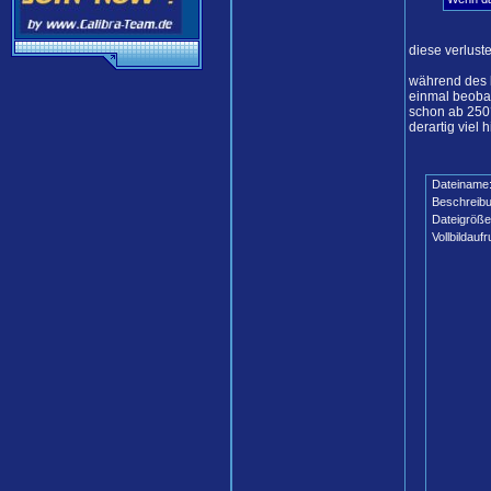
diese verlust
während des k
einmal beobac
schon ab 250°
derartig viel h
Dateiname
Beschreibu
Dateigröße
Vollbildaufr