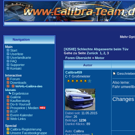
Mehr Opti
Navigation
Main
[X25XE] Schlechte Abgaswerte beim Tüv
Start
Gehe zu Seite
Zurück
1
,
2
,
3
Userliste
Userlandkarte
Foren-Übersicht
»
Motor
FAQ
Supporter
Autor
Kontakt
Calibra459
Geschrieben
Interactive
C-T Großmeister
Forum
Also lerne:
Downloads
WAHL-Calibra des
Fahr umweltb
Monats
Ergebnisse
____________
Galerie
Changes 
Kaufberatung
Do-It-Yourself
Prospekte | Medien
R.I.P.
Dabei seit:
11.05.2015
Event-Kalender
Alter:
26
Web-Links
Beiträge:
1236
Danke-Klicks:
89
Special
Calibra-Registrierung
Auto:
Calibra
Unsere Facebookgruppe
Auszeichnungen:
1