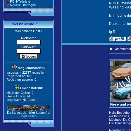
FOH-Teileliste
Nun zu meiner
Aktuelle Umfragen
Was sind klas
Ich möchte ihn
Danke mal im 
Wer ist Online ?
Willkommen
Gast
!
lg Rudi
Nickname
Passwort
Geschriebe
Mitgliederstatistik
Insgesamt
22787
registriert!
Registriert heute:
0
Registriert gestern:
0
Onlinestatistik
Mitglieder Online:
0
Gäste Online:
41
Insgesamt:
41
Fans!
Du kannst dich
hier
kostenfrei
Hallo Besucher
registrieren
wir freuen uns,
Möchtest Du Ca
Die
Anmeldung/
Registrieren
-
L