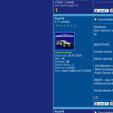
Y32SE + X30XE
Auszeichnungen:
1
Rudi78
Geschrieben
C-T Lehrling
Mahlzeit.
Den Sensor se
lg
[B]UPDATE
Heute neuen a
Themenstarter
Dabei seit:
25.07.2025
Alter:
48
Motor springt 
Beiträge:
19
Danke-Klicks:
1
-Zündfunken a
Wohnort:
A-2251
-Beim Ausbau 
Auto:
Opel Calibra 4x4 C20XE
-Kein Fehler 
ABER - was mi
Vielleicht ist
Vorab danke f
LG
Rudi78
Geschrieben