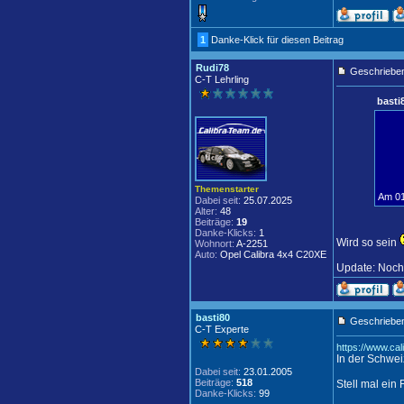
1
Danke-Klick für diesen Beitrag
Rudi78
Geschrieben
C-T Lehrling
basti
Themenstarter
Am 01
Dabei seit:
25.07.2025
Alter:
48
Beiträge:
19
Danke-Klicks:
1
Wird so sein
Wohnort:
A-2251
Auto:
Opel Calibra 4x4 C20XE
Update: Noch 
basti80
Geschrieben
C-T Experte
https://www.ca
In der Schwei
Dabei seit:
23.01.2005
Beiträge:
518
Stell mal ein 
Danke-Klicks:
99