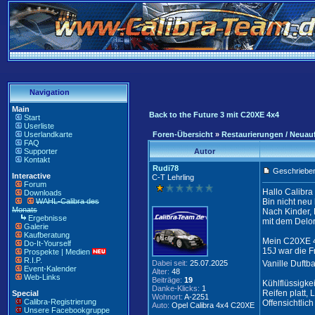
Navigation
Main
Back to the Future 3 mit C20XE 4x4
Start
Userliste
Userlandkarte
Foren-Übersicht
»
Restaurierungen / Neuau
FAQ
Supporter
Autor
Kontakt
Rudi78
Geschrieben
Interactive
C-T Lehrling
Forum
Hallo Calibra
Downloads
WAHL-Calibra des
Bin nicht neu
Monats
Nach Kinder, 
Ergebnisse
mit dem Delor
Galerie
Kaufberatung
Mein C20XE 4x
Do-It-Yourself
15J war die F
Prospekte | Medien
R.I.P.
Dabei seit:
25.07.2025
Vanille Duft
Event-Kalender
Alter:
48
Web-Links
Beiträge:
19
Kühlflüssigkei
Danke-Klicks:
1
Reifen platt, 
Special
Wohnort:
A-2251
Calibra-Registrierung
Offensichtlic
Auto:
Opel Calibra 4x4 C20XE
Unsere Facebookgruppe