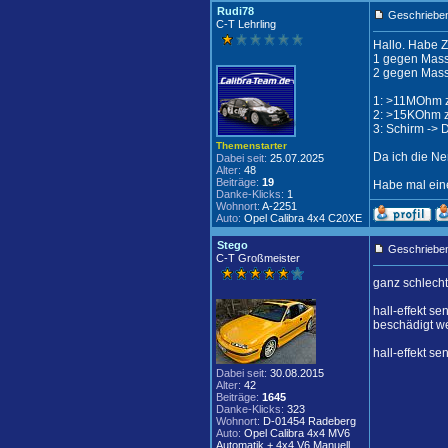
Rudi78
Geschrieben
C-T Lehrling
Hallo. Habe Z
1 gegen Mas
2 gegen Masse
1: >11MOhm z
2: >15KOhm z
3: Schirm ->
Themenstarter
Da ich die Ne
Dabei seit:
25.07.2025
Alter:
48
Beiträge:
19
Habe mal eine
Danke-Klicks:
1
Wohnort:
A-2251
Auto:
Opel Calibra 4x4 C20XE
Stego
Geschrieben
C-T Großmeister
ganz schlecht
hall-effekt s
beschädigt we
hall-effekt s
Dabei seit:
30.08.2015
Alter:
42
Beiträge:
1645
Danke-Klicks:
323
Wohnort:
D-01454 Radeberg
Auto:
Opel Calibra 4x4 MV6
Automatik + 4x4 V6 Manuell