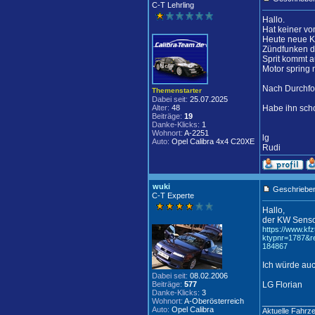
C-T Lehrling
Hallo.
Hat keiner v
Heute neue 
Zündfunken 
Sprit kommt 
Motor spring 
Nach Durchfor
Themenstarter
Dabei seit:
25.07.2025
Alter:
48
Habe ihn scho
Beiträge:
19
Danke-Klicks:
1
Wohnort:
A-2251
lg
Auto:
Opel Calibra 4x4 C20XE
Rudi
wuki
Geschrieben
C-T Experte
Hallo,
der KW Sensor
https://www.kfzt
ktypnr=1787&
184867
Ich würde auc
Dabei seit:
08.02.2006
Beiträge:
577
LG Florian
Danke-Klicks:
3
Wohnort:
A-Oberösterreich
____________
Auto:
Opel Calibra
Aktuelle Fahrz