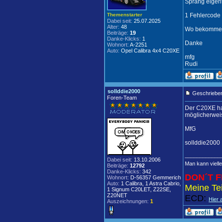
Sprang eigent
Themenstarter
1 Fehlercode 
Dabei seit:
25.07.2025
Alter:
48
Wo bekomme ic
Beiträge:
19
Danke-Klicks:
1
Danke
Wohnort:
A-2251
Auto:
Opel Calibra 4x4 C20XE
mfg
Rudi
sollddie2000
Geschrieben
Foren-Team
Der C20XE hat
möglicherweis
MfG
sollddie2000
____________
Dabei seit:
13.10.2006
Man kann vielle
Beiträge:
12792
Danke-Klicks:
342
DON´T F
Wohnort:
D-56357 Gemmerich
Auto:
1 Calibra, 1 Astra Cabrio,
Meine Tei
1 Signum C20LET, Z22SE,
Z20NET
ECD:
Hier 
Auszeichnungen:
1