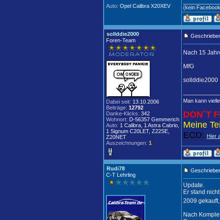
____________
Auto:
Opel Calibra X20XEV
(kein Faceboo
sollddie2000
Geschrieben
Foren-Team
Nach 15 Jahr
MfG
sollddie2000
____________
Man kann vielle
Dabei seit:
13.10.2006
Beiträge:
12792
DON´T F
Danke-Klicks:
342
Wohnort:
D-56357 Gemmerich
Meine Tei
Auto:
1 Calibra, 1 Astra Cabrio,
1 Signum C20LET, Z22SE,
ECD:
Hier 
Z20NET
Auszeichnungen:
1
Rudi78
Geschrieben
C-T Lehrling
Update.
Er stand nich
2009 gekauft
Nach Komplett