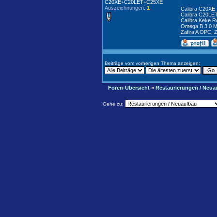
C20XE+C20LET+C25XE
Auszeichnungen:
1
Calibra C20XE
Calibra C20LE
Calibra Keke R
Omega B 3.0 
Zafira A OPC,
Beiträge vom vorherigen Thema anzeigen:
Foren-Übersicht
»
Restaurierungen / Neua
Gehe zu: