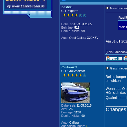
basti80
Geschrieben
C-T Experte
Rudi7
Dabei seit:
23.01.2005
Mein 
Beiträge:
518
Danke-Klicks:
99
Auto:
Opel Calibra X20XEV
Am 01.01.202
____________
(kein Faceboo
Calibra459
Geschrieben
C-T Großmeister
Bei so langer
einwirken.
Wenn das Öl n
Hört sich das
Qualmt dann 
____________
Dabei seit:
11.05.2015
Changes 
Alter:
26
Beiträge:
1238
Danke-Klicks:
90
Auto:
Calibra
Auszeichnungen:
1