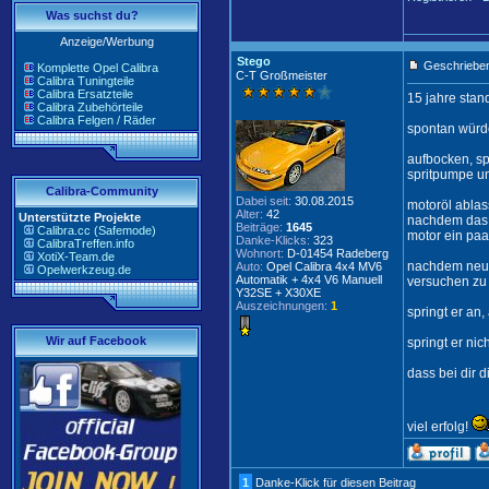
Was suchst du?
Anzeige/Werbung
Stego
Geschrieben
Komplette Opel Calibra
C-T Großmeister
Calibra Tuningteile
Calibra Ersatzteile
15 jahre standz
Calibra Zubehörteile
Calibra Felgen / Räder
spontan würde
aufbocken, sp
spritpumpe und
Calibra-Community
Dabei seit:
30.08.2015
motoröl abla
Alter:
42
Unterstützte Projekte
nachdem das 
Beiträge:
1645
Calibra.cc (Safemode)
motor ein paa
Danke-Klicks:
323
CalibraTreffen.info
Wohnort:
D-01454 Radeberg
XotiX-Team.de
nachdem neuer
Auto:
Opel Calibra 4x4 MV6
Opelwerkzeug.de
Automatik + 4x4 V6 Manuell
versuchen zu s
Y32SE + X30XE
Auszeichnungen:
1
springt er an,
Wir auf Facebook
springt er ni
dass bei dir d
viel erfolg!
1
Danke-Klick für diesen Beitrag