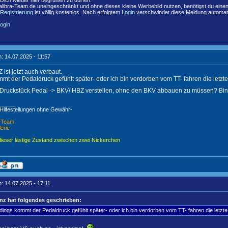
 Dich wieder hier begrüßen zu dürfen.
libra-Team.de uneingeschränkt und ohne dieses kleine Werbebild nutzen, benötigst du eine
Registrierung
ist völlig kostenlos. Nach erfolgtem
Login
verschwindet diese Meldung automat
ogin
: 14.07.2025 - 11:57
ist jetzt auch verbaut.
mmt der Pedaldruck gefühlt später- oder ich bin verdorben vom TT- fahren die letzte 
Druckstück Pedal -> BKV/ HBZ verstellen, ohne den BKV abbauen zu müssen? Bin mi
_____
 Hilfestellungen ohne Gewähr-
X-Team
lerie
dieser lästige Zustand zwischen zwei Nickerchen
: 14.07.2025 - 17:11
nz hat folgendes geschrieben:
rdings kommt der Pedaldruck gefühlt später- oder ich bin verdorben vom TT- fahren die letzte 