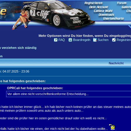
Mehr Optionen wirst Du hier finden, wenn Du eingeloggt/regi
FAQ
Boardregeln
Suchen
Registrier
 verziehen sich ständig
en
Nachricht
: 04.07.2025 - 23:06
o hat folgendes geschrieben:
OPRCali hat folgendes geschrieben:
Vor allem eine nicht vorschriftenkonforme Entscheidung...
 hatte ich bisher immer glück... ich hab bisher noch keinen prüfer an das steuer meines autos
mit meinen prüfern sowohl ums auto als auch unters auto...
eder sind die prüfer hier im osten gemütlicher drauf oder ich weiß es nicht...
nfalls hatte ich bisher nie einen, der mich nicht bei der hu dabeihaben wollte...