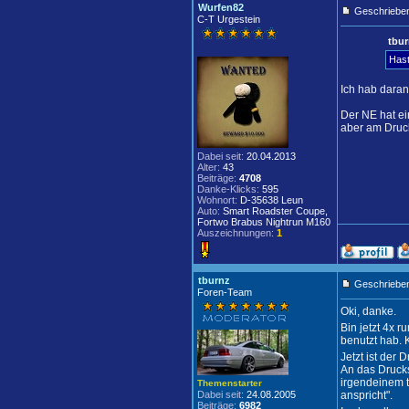
Wurfen82
Geschrieben
C-T Urgestein
tbur
Hast
Ich hab daran
Der NE hat ei
aber am Drucks
Dabei seit:
20.04.2013
Alter:
43
Beiträge:
4708
Danke-Klicks:
595
Wohnort:
D-35638 Leun
Auto:
Smart Roadster Coupe,
Fortwo Brabus Nightrun M160
Auszeichnungen:
1
tburnz
Geschrieben
Foren-Team
Oki, danke.
Bin jetzt 4x 
benutzt hab. 
Jetzt ist der
An das Drucks
irgendeinem t
Themenstarter
Dabei seit:
24.08.2005
anspricht".
Beiträge:
6982