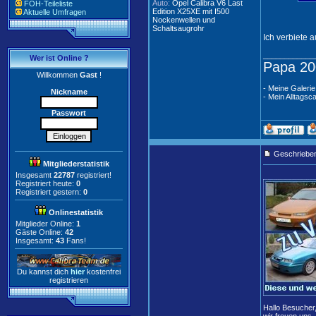
Auto:
Opel Calibra V6 Last
FOH-Teileliste
Edition X25XE mit I500
Aktuelle Umfragen
Nockenwellen und
Schaltsaugrohr
Ich verbiete 
____________
Wer ist Online ?
Papa 20
Willkommen
Gast
!
- Meine Galerie
Nickname
- Mein Alltagsca
Passwort
Geschriebe
Mitgliederstatistik
Insgesamt
22787
registriert!
Registriert heute:
0
Registriert gestern:
0
Onlinestatistik
Mitglieder Online:
1
Gäste Online:
42
Insgesamt:
43
Fans!
Du kannst dich
hier
kostenfrei
registrieren
Hallo Besucher