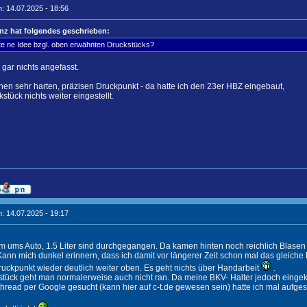
: 14.07.2025 - 18:56
nz hat folgendes geschrieben:
e ne Idee bzgl. oben erwähnten Druckstücks?
 gar nichts angefasst.
nen sehr harten, präzisen Druckpunkt - da hatte ich den 23er HBZ eingebaut,
tück nichts weiter eingestellt.
: 14.07.2025 - 19:17
rum ums Auto, 1.5 Liter sind durchgegangen. Da kamen hinten noch reichlich Blase
Kann mich dunkel erinnern, dass ich damit vor längerer Zeit schon mal das gleiche 
 Druckpunkt wieder deutlich weiter oben. Es geht nichts über Handarbeit
.
tück geht man normalerweise auch nicht ran. Da meine BKV- Halter jedoch eingekür
hread per Google gesucht (kann hier auf c-t.de gewesen sein) hatte ich mal aufges