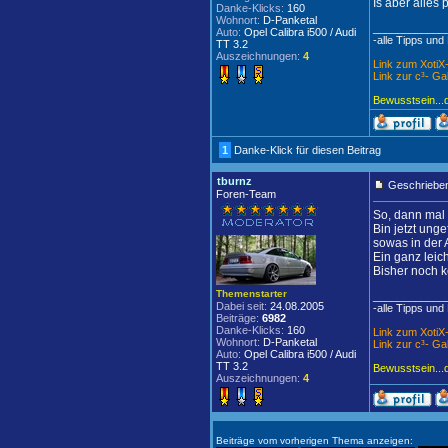
Is aber alles p
Danke-Klicks:
160
Wohnort:
D-Panketal
____________
Auto:
Opel Calibra i500 / Audi
-alle Tipps und
TT 3.2
Auszeichnungen:
4
Link zum Xoti
Link zur c³- Ga
Bewusstsein...
1
Danke-Klick für diesen Beitrag
tburnz
Geschrieben
Foren-Team
So, dann mal 
Bin jetzt ung
sowas in der A
Ein ganz leic
Bisher noch k
Themenstarter
____________
Dabei seit:
24.08.2005
-alle Tipps und
Beiträge:
6982
Danke-Klicks:
160
Link zum Xoti
Wohnort:
D-Panketal
Link zur c³- Ga
Auto:
Opel Calibra i500 / Audi
TT 3.2
Bewusstsein...
Auszeichnungen:
4
Beiträge vom vorherigen Thema anzeigen: