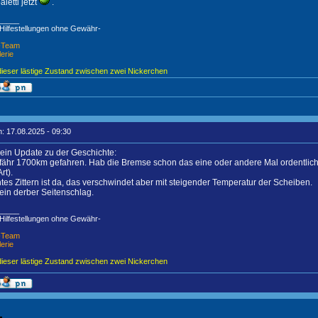
aletti jetzt
.
_____
 Hilfestellungen ohne Gewähr-
X-Team
lerie
dieser lästige Zustand zwischen zwei Nickerchen
: 17.08.2025 - 09:30
ein Update zu der Geschichte:
efähr 1700km gefahren. Hab die Bremse schon das eine oder andere Mal ordentlich
rt).
htes Zittern ist da, das verschwindet aber mit steigender Temperatur der Scheiben.
ein derber Seitenschlag.
_____
 Hilfestellungen ohne Gewähr-
X-Team
lerie
dieser lästige Zustand zwischen zwei Nickerchen