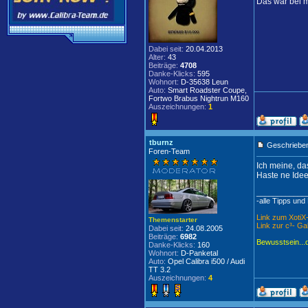
Das war bei m
Dabei seit:
20.04.2013
Alter:
43
Beiträge:
4708
Danke-Klicks:
595
Wohnort:
D-35638 Leun
Auto:
Smart Roadster Coupe,
Fortwo Brabus Nightrun M160
Auszeichnungen:
1
tburnz
Geschrieben
Foren-Team
Ich meine, das
Haste ne Ide
____________
-alle Tipps und
Link zum Xoti
Themenstarter
Link zur c³- Ga
Dabei seit:
24.08.2005
Beiträge:
6982
Bewusstsein...
Danke-Klicks:
160
Wohnort:
D-Panketal
Auto:
Opel Calibra i500 / Audi
TT 3.2
Auszeichnungen:
4