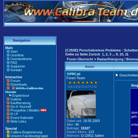
Navigation
Main
[C25XE] Porschebremse Probleme - Scheiben
Start
Gehe zu Seite
Zurück
1
,
2
,
3
...
9
,
10
,
11
Userliste
Userlandkarte
Foren-Übersicht
»
Radaufhängung / Brems
FAQ
Supporter
Autor
Kontakt
OPRCali
Geschrieben
Interactive
Foren-Team
Forum
Downloads
Steg
WAHL-Calibra des
Monats
Ergebnisse
Galerie
Kaufberatung
Do-It-Yourself
Prospekte | Medien
dann
R.I.P.
geh 
Event-Kalender
Dabei seit:
18.05.2003
Web-Links
Alter:
46
entw
Beiträge:
15327
Special
Danke-Klicks:
123
Calibra-Registrierung
Wohnort:
D-23911 Salem
jede
Unsere Facebookgruppe