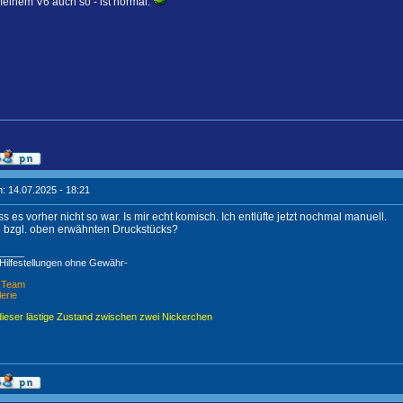
einem V6 auch so - ist normal.
: 14.07.2025 - 18:21
s es vorher nicht so war. Is mir echt komisch. Ich entlüfte jetzt nochmal manuell.
e bzgl. oben erwähnten Druckstücks?
_____
 Hilfestellungen ohne Gewähr-
X-Team
lerie
dieser lästige Zustand zwischen zwei Nickerchen