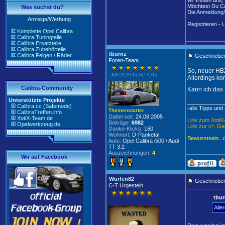
wir freuen uns,
Möchtest Du Ca
Was suchst du?
Die
Anmeldung/
Anzeige/Werbung
Registrieren
-
L
Komplette Opel Calibra
Calibra Tuningteile
Calibra Ersatzteile
Calibra Zubehörteile
tburnz
Calibra Felgen / Räder
Geschrieben
Foren-Team
So, neuer HBZ 
Allerdings ko
Calibra-Community
Kann ich das 
Unterstützte Projekte
____________
Calibra.cc (Safemode)
-alle Tipps und
Themenstarter
CalibraTreffen.info
Dabei seit:
24.08.2005
XotiX-Team.de
Link zum Xoti
Beiträge:
6982
Opelwerkzeug.de
Link zur c³- Ga
Danke-Klicks:
160
Wohnort:
D-Panketal
Bewusstsein...
Auto:
Opel Calibra i500 / Audi
TT 3.2
Auszeichnungen:
4
Wir auf Facebook
Wurfen82
Geschrieben
C-T Urgestein
tbur
Alle