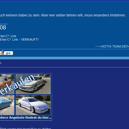
auch keinem dabei zu sein. Aber wer selber fahren will, muss woanders hinfahren.
_____
08
 bei C³:
Link
li bei C³:
Link
- VERKAUFT!
---->
XOTIX-TEAM.DE!!
<
n:
,