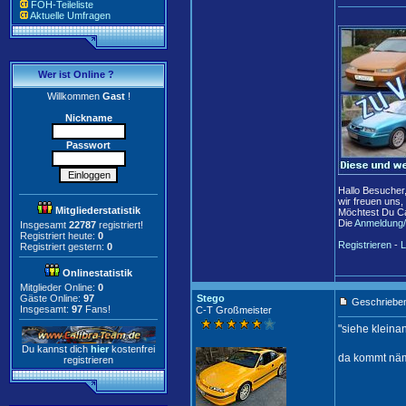
FOH-Teileliste
Aktuelle Umfragen
Wer ist Online ?
Willkommen
Gast
!
Nickname
Passwort
Hallo Besucher
wir freuen uns,
Mitgliederstatistik
Möchtest Du Ca
Die
Anmeldung/
Insgesamt
22787
registriert!
Registriert heute:
0
Registrieren
-
L
Registriert gestern:
0
Onlinestatistik
Mitglieder Online:
0
Gäste Online:
97
Stego
Geschrieben
Insgesamt:
97
Fans!
C-T Großmeister
"siehe kleinan
Du kannst dich
hier
kostenfrei
da kommt näml
registrieren