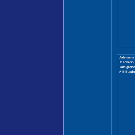
Dateiname
Beschreibu
Dateigröße
Vollbildaufr