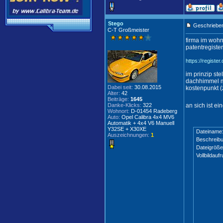
Stego
Geschrieben
C-T Großmeister
firma im wohn
patentregiste
https://regis
im prinzip ste
dachhimmel mi
Dabei seit:
30.08.2015
kostenpunkt (
Alter:
42
Beiträge:
1645
Danke-Klicks:
322
an sich ist ei
Wohnort:
D-01454 Radeberg
Auto:
Opel Calibra 4x4 MV6
Automatik + 4x4 V6 Manuell
Y32SE + X30XE
Dateiname
Auszeichnungen:
1
Beschreibu
Dateigröße
Vollbildaufr