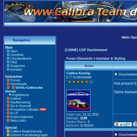
Mehr Opti
Navigation
Main
[C20NE] COF Dachhimmel
Start
Userliste
Userlandkarte
Foren-Übersicht
»
Interieur & Styling
FAQ
Supporter
Autor
Kontakt
Calibra Koenig
Geschrieben
Interactive
C-T Großmeister
Forum
Hat jemand E
Downloads
WAHL-Calibra des
Monats
Siehe kleinan
Ergebnisse
Galerie
Kaufberatung
Do-It-Yourself
Prospekte | Medien
R.I.P.
Dabei seit:
21.12.2011
Event-Kalender
Beiträge:
1199
Web-Links
Danke-Klicks:
5
Wohnort:
D-92224
Special
Calibra-Registrierung
Geschriebe
Unsere Facebookgruppe