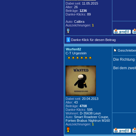
Dabei seit:
11.05.2015
Alter:
26
Beiträge:
1236
Danke-Klicks:
89
Auto:
Calibra
Auszeichnungen:
1
1
Danke-Klick für diesen Beitrag
Wurfen82
Geschrieben
C-T Urgestein
Die Richtung 
Bei dem zweit
Dabei seit:
20.04.2013
Alter:
43
Beiträge:
4708
Danke-Klicks:
595
Wohnort:
D-35638 Leun
Auto:
Smart Roadster Coupe,
Fortwo Brabus Nightrun M160
Auszeichnungen:
1