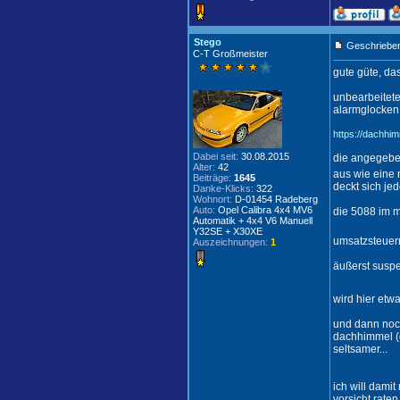
Stego
Geschrieben
C-T Großmeister
gute güte, das
unbearbeitet
alarmglocken
https://dachhi
Dabei seit:
30.08.2015
die angegeben
Alter:
42
aus wie eine 
Beiträge:
1645
deckt sich jed
Danke-Klicks:
322
Wohnort:
D-01454 Radeberg
Auto:
Opel Calibra 4x4 MV6
die 5088 im m
Automatik + 4x4 V6 Manuell
Y32SE + X30XE
umsatzsteuern
Auszeichnungen:
1
äußerst suspe
wird hier etw
und dann noch
dachhimmel (d
seltsamer...
ich will dami
vorsicht raten.