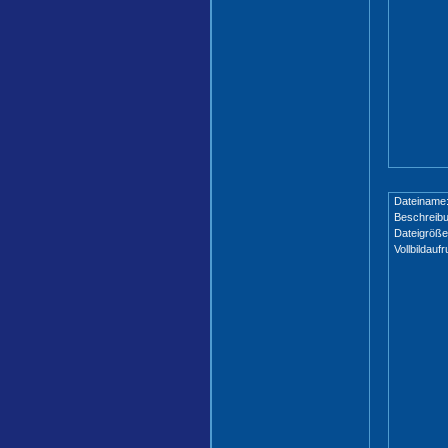
Dateiname
Beschreibu
Dateigröße
Vollbildaufr