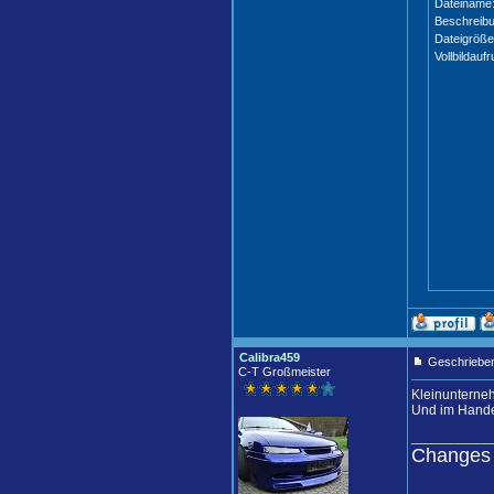
Dateiname
Beschreibu
Dateigröße
Vollbildaufr
Calibra459
Geschrieben
C-T Großmeister
Kleinunterne
Und im Handel
____________
Changes 