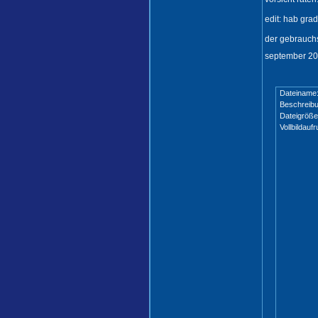
edit: hab gra
der gebrauchs
september 202
Dateiname
Beschreibu
Dateigröße
Vollbildaufr