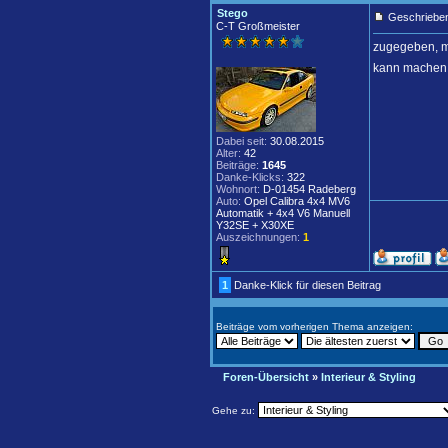
Stego
Geschrieben
C-T Großmeister
zugegeben, ma
kann machen w
Dabei seit:
30.08.2015
Alter:
42
Beiträge:
1645
Danke-Klicks:
322
Wohnort:
D-01454 Radeberg
Auto:
Opel Calibra 4x4 MV6
Automatik + 4x4 V6 Manuell
Y32SE + X30XE
Auszeichnungen:
1
1
Danke-Klick für diesen Beitrag
Beiträge vom vorherigen Thema anzeigen:
Foren-Übersicht
»
Interieur & Styling
Gehe zu: