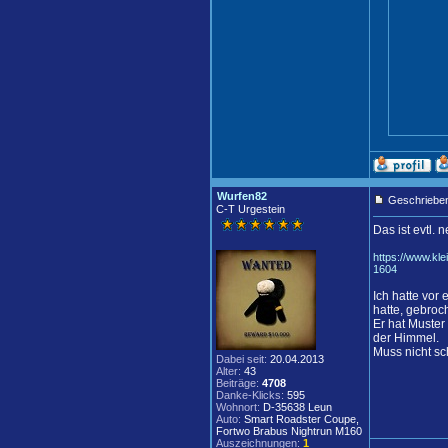
Wurfen82
Geschrieben
C-T Urgestein
Das ist evtl. n
https://www.kl
1604
Ich hatte vor
hatte, gebroc
Er hat Muster
der Himmel.
Muss nicht sc
Dabei seit:
20.04.2013
Alter:
43
Beiträge:
4708
Danke-Klicks:
595
Wohnort:
D-35638 Leun
Auto:
Smart Roadster Coupe,
Fortwo Brabus Nightrun M160
Auszeichnungen:
1