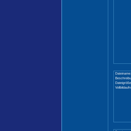
Dateiname
Beschreibu
Dateigröße
Vollbildaufr