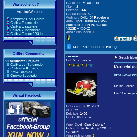
Dabei seit:
30.08.2015
Was suchst du?
Alter:
42
Beiträge:
1645
Anzeige/Werbung
Danke-Klicks:
322
Wohnort:
D-01454 Radeberg
Komplette Opel Calibra
Auto:
Opel Calibra 4x4 MV6
Calibra Tuningteile
Automatik + 4x4 V6 Manuell
Calibra Ersatzteile
Y32SE + X30XE
Calibra Zubehörteile
Auszeichnungen:
1
Calibra Felgen / Räder
1
Danke-Klick für diesen Beitrag
Calibra-Community
ceramicx
Geschrieben
C-T Großmeister
Unterstützte Projekte
Calibra.cc (Safemode)
Meint whrl de
CalibraTreffen.info
XotiX-Team.de
https://www.kl
Opelwerkzeug.de
____________
Meine Calibra 
Der Vorgänger
Wir auf Facebook
Dabei seit:
20.01.2009
Alter:
36
Beiträge:
1408
Danke-Klicks:
52
Auto:
Opel / Opel Calibra /
Calibra Keke Rosberg C20LET
/ C20NE
Auszeichnungen:
1