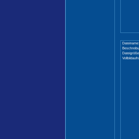
Dateiname
Beschreibu
Dateigröße
Vollbildaufr