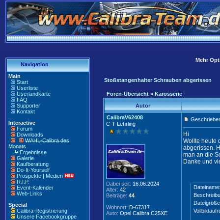
Mehr Opti
Navigation
Main
Stoßstangenhalter Schrauben abgerissen
Start
Userliste
Userlandkarte
Foren-Übersicht
»
Karosserie
FAQ
Supporter
Autor
Kontakt
CalibraV62408
Geschrieben
Interactive
C-T Lehrling
Forum
Hi
Downloads
WAHL-Calibra des
Wollte heute 
Monats
abgerissen. H
Ergebnisse
man an die S
Galerie
Danke und vi
Kaufberatung
Do-It-Yourself
Prospekte | Medien
R.I.P.
Dabei seit:
16.06.2024
Dateiname
Event-Kalender
Alter:
42
Web-Links
Beschreibu
Beiträge:
44
Dateigröße
Special
Wohnort:
D-67317
Calibra-Registrierung
Vollbildaufr
Auto:
Opel Calibra C25XE
Unsere Facebookgruppe