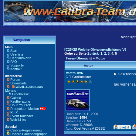
Mehr Opti
Navigation
Main
[C25XE] Welche Ölwannendichtung V6
Start
Gehe zu Seite
Zurück
1
,
2
,
3
,
4
,
5
Userliste
Userlandkarte
Foren-Übersicht
»
Motor
FAQ
Supporter
Autor
Kontakt
Vectra-AV6
Geschrieben
Interactive
C-T Großmeister
Forum
Downloads
Tag vorher s
WAHL-Calibra des
Monats
Ergebnisse
Galerie
Kaufberatung
Do-It-Yourself
Prospekte | Medien
R.I.P.
Dabei seit:
14.11.2006
Event-Kalender
Beiträge:
1454
Web-Links
Danke-Klicks:
53
Wohnort:
D-35606
Special
Auto:
Opel Vectra A Z32SE
Calibra-Registrierung
Unsere Facebookgruppe