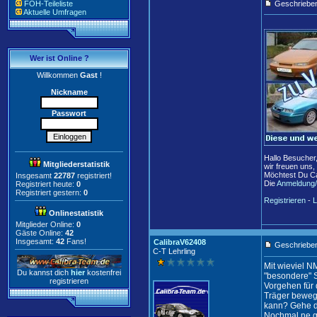
FOH-Teileliste
Geschriebe
Aktuelle Umfragen
Wer ist Online ?
Willkommen
Gast
!
Nickname
Passwort
Hallo Besucher
Mitgliederstatistik
wir freuen uns,
Möchtest Du Ca
Insgesamt
22787
registriert!
Die
Anmeldung/
Registriert heute:
0
Registriert gestern:
0
Registrieren
-
L
Onlinestatistik
Mitglieder Online:
0
Gäste Online:
42
Insgesamt:
42
Fans!
CalibraV62408
Geschrieben
C-T Lehrling
Mit wieviel N
Du kannst dich
hier
kostenfrei
"besondere" 
registrieren
Vorgehen für 
Träger bewegl
kann? Gehe d
Nochmal ne ge