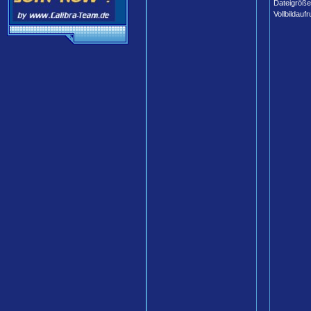
Dateigröße
Vollbildaufr