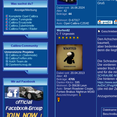
Gruß
Was suchst du?
Dabei seit:
16.06.2024
Anzeige/Werbung
Alter:
42
Beiträge:
44
Komplette Opel Calibra
Calibra Tuningteile
Wohnort:
D-67317
Calibra Ersatzteile
Auto:
Opel Calibra C25XE
Calibra Zubehörteile
Calibra Felgen / Räder
Wurfen82
Geschrieben
C-T Urgestein
Den Achscheme
baumelt,
Calibra-Community
aber bedenke,
denn die lieg
Unterstützte Projekte
Calibra.cc (Safemode)
CalibraTreffen.info
Die Schrauben
XotiX-Team.de
Opelwerkzeug.de
Die vorderen 
wieder frisc
und für die mi
Dabei seit:
20.04.2013
SCHRAUBE-M14X
Alter:
43
Die hinteren 
Beiträge:
4705
Wir auf Facebook
Danke-Klicks:
595
https://www.a
Wohnort:
D-35638 Leun
AvEhCJPxigX
Auto:
Smart Roadster Coupe,
(die mit der Z
Fortwo Brabus Nightrun M160
Auszeichnungen:
1
Anzugsmoment
Dateiname
Beschreibu