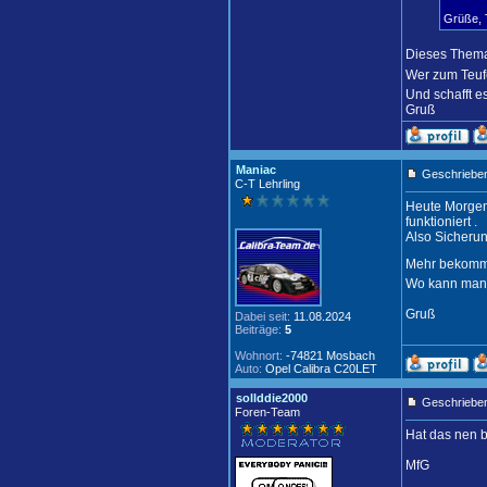
Grüße, 
Dieses Thema
Wer zum Teuf
Und schafft e
Gruß
Maniac
Geschrieben
C-T Lehrling
Heute Morgen
funktioniert .
Also Sicherun
Mehr bekomme 
Wo kann man
Gruß
Dabei seit:
11.08.2024
Beiträge:
5
Wohnort:
-74821 Mosbach
Auto:
Opel Calibra C20LET
sollddie2000
Geschrieben
Foren-Team
Hat das nen 
MfG