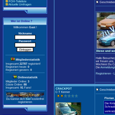
FOH-Teileliste
Geschriebe
Aktuelle Umfragen
Wer ist Online ?
Willkommen
Gast
!
Nickname
Passwort
Hallo Besucher
Mitgliederstatistik
wir freuen uns,
Insgesamt
22787
registriert!
Möchtest Du Ca
Registriert heute:
0
Die
Anmeldung/
Registriert gestern:
0
Registrieren
-
L
Onlinestatistik
Mitglieder Online:
3
Gäste Online:
88
Insgesamt:
91
Fans!
CRACKPOT
Geschrieben
C-T Kenner
Florian
Du kannst dich
hier
kostenfrei
registrieren
Die Knöp
Schraube
verkrat