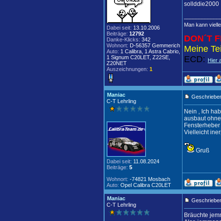
sollddie2000
____________
Man kann vielle
Dabei seit:
13.10.2006
Beiträge:
12792
DON´T F
Danke-Klicks:
342
Wohnort:
D-56357 Gemmerich
Meine Tei
Auto:
1 Calibra, 1 Astra Cabrio,
1 Signum C20LET, Z22SE,
ECD:
Hier 
Z20NET
Auszeichnungen:
1
Maniac
Geschrieben
C-T Lehrling
Nein , Ich ha
ausbaut ohne
Fensterheber
Vielleicht ine
Gruß
Dabei seit:
11.08.2024
Beiträge:
5
Wohnort:
-74821 Mosbach
Auto:
Opel Calibra C20LET
Maniac
Geschrieben
C-T Lehrling
Bräuchte jemm