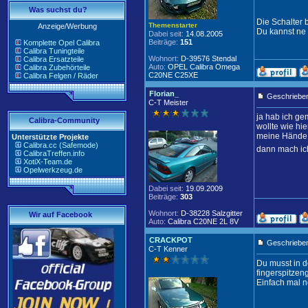
Was suchst du?
Die Schalter 
Themenstarter
Anzeige/Werbung
Du kannst ne 
Dabei seit:
14.08.2005
Beiträge:
151
Komplette Opel Calibra
Calibra Tuningteile
Wohnort:
D-39576 Stendal
Calibra Ersatzteile
Auto:
OPEL Calibra Omega
Calibra Zubehörteile
C20NE C25XE
Calibra Felgen / Räder
Florian_
Geschrieben
C-T Meister
ja hab ich ge
Calibra-Community
wollte wie hi
meine Hände 
Unterstützte Projekte
Calibra.cc (Safemode)
dann mach ich
CalibraTreffen.info
XotiX-Team.de
Opelwerkzeug.de
Dabei seit:
19.09.2009
Beiträge:
303
Wohnort:
D-38228 Salzgitter
Wir auf Facebook
Auto:
Calibra C20NE 2L 8V
CRACKPOT
Geschrieben
C-T Kenner
Du musst in d
fingerspitzen
Einfach mal n