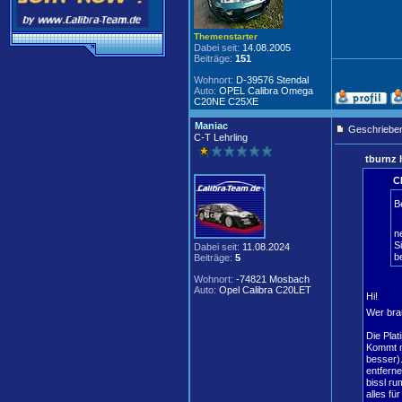
Themenstarter
Dabei seit:
14.08.2005
Beiträge:
151
Wohnort:
D-39576 Stendal
Auto:
OPEL Calibra Omega
C20NE C25XE
Maniac
Geschrieben
C-T Lehrling
tburnz 
C
B
n
S
Dabei seit:
11.08.2024
be
Beiträge:
5
Wohnort:
-74821 Mosbach
Auto:
Opel Calibra C20LET
Hi!
Wer bra
Die Pla
Kommt m
besser).
entfern
bissl ru
alles für