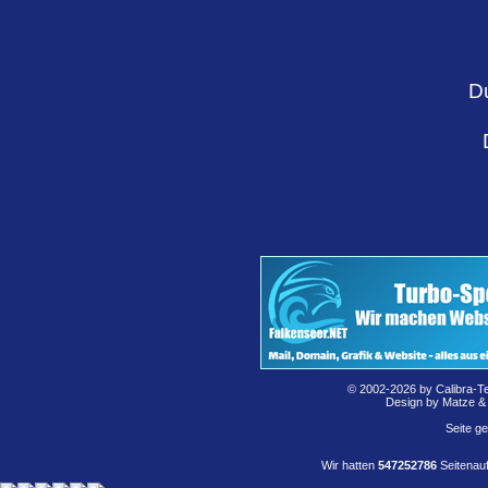
D
© 2002-2026 by Calibra-T
Design by Matze &
Seite g
Wir hatten
547252786
Seitenauf