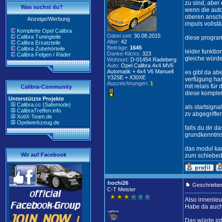
zu sind, aber
Was suchst du?
wenn die auto
oberen anschl
Anzeige/Werbung
impuls vollst
Komplette Opel Calibra
Dabei seit:
30.08.2015
Calibra Tuningteile
diese program
Alter:
42
Calibra Ersatzteile
Beiträge:
1645
Calibra Zubehörteile
leider funktio
Danke-Klicks:
323
Calibra Felgen / Räder
gleiche würde
Wohnort:
D-01454 Radeberg
Auto:
Opel Calibra 4x4 MV6
Automatik + 4x4 V6 Manuell
es gibt da ab
Y32SE + X30XE
verfügung has
Auszeichnungen:
1
mit relais fü
Calibra-Community
diese komplet
Unterstützte Projekte
Calibra.cc (Safemode)
als startsign
CalibraTreffen.info
zv abgegriff
XotiX-Team.de
Opelwerkzeug.de
falls du dir 
grundkenntnis
das modul ka
Wir auf Facebook
zum schiebed
hochi26
Geschrieben
C-T Meister
Also innenleu
Habe da auch 
Das würde int