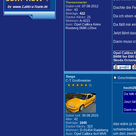
Themenstarter
Dabei seit:
07.08.2012
Dachte die Fe
Alter:
43
Beiträge:
422
Da ich eben a
Danke-Klicks:
21
Wohnort:
A-4221
Auto:
Opel Calibra Keke
Da fällt mir e
Rosberg 0686 c20xe
Jetzt fährt da
Dann muss ich
____________
Opel Calibra 
BMW 5er E60 
Skoda Octavia
Stego
Geschrieben
C-T Großmeister
hochi26
Da fällt
Jetzt fä
Dann mus
Dabei seit:
30.08.2015
Alter:
42
Beiträge:
1645
das wäre ja n
Danke-Klicks:
323
schiebedach
Wohnort:
D-01454 Radeberg
um den zweit
Auto:
Opel Calibra 4x4 MV6