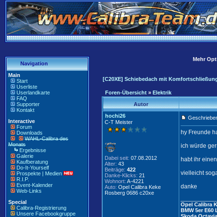
Mehr Opti
Navigation
Main
[C20XE] Schiebedach mit Komfortschließun
Start
Userliste
Userlandkarte
Foren-Übersicht
»
Elektrik
FAQ
Supporter
Autor
Kontakt
hochi26
Geschrieben
Interactive
C-T Meister
Forum
hy Freunde ha
Downloads
WAHL-Calibra des
Monats
ich würde ge
Ergebnisse
Galerie
Dabei seit:
07.08.2012
habt ihr eine
Kaufberatung
Alter:
43
Do-It-Yourself
Beiträge:
422
vielleicht so
Prospekte | Medien
Danke-Klicks:
21
R.I.P.
Wohnort:
A-4221
Event-Kalender
danke
Auto:
Opel Calibra Keke
Web-Links
Rosberg 0686 c20xe
____________
Special
Opel Calibra 
Calibra-Registrierung
BMW 5er E60 
Unsere Facebookgruppe
Skoda Octavia