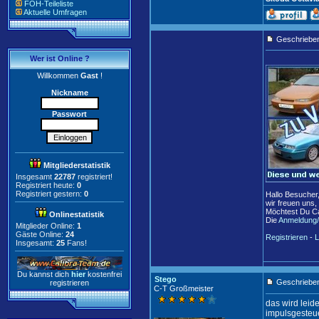
FOH-Teileliste
Aktuelle Umfragen
Geschriebe
Wer ist Online ?
Willkommen
Gast
!
Nickname
Passwort
Mitgliederstatistik
Insgesamt
22787
registriert!
Registriert heute:
0
Registriert gestern:
0
Hallo Besucher
wir freuen uns,
Möchtest Du Ca
Onlinestatistik
Die
Anmeldung/
Mitglieder Online:
1
Gäste Online:
24
Registrieren
-
L
Insgesamt:
25
Fans!
Du kannst dich
hier
kostenfrei
Stego
Geschrieben
registrieren
C-T Großmeister
das wird leid
impulsgesteuer