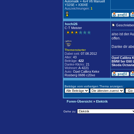
Automatik + 4x4 V6 Manuell
Y32SE + X30XE
Auszeichnungen:
1
hochi26
Geschrieben
C-T Meister
also ist der 
offen.
Danke dir abe
Themenstarter
Dabei seit:
07.08.2012
____________
Alter:
43
Opel Calibra 
Beiträge:
422
BMW 5er E60 
Danke-Klicks:
21
Skoda Octavia
Wohnort:
A-4221
Auto:
Opel Calibra Keke
Rosberg 0686 c20xe
Beiträge vom vorherigen Thema anzeigen:
Foren-Übersicht
»
Elektrik
Gehe zu: