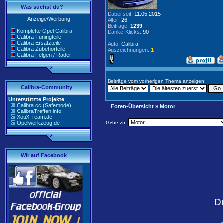
Was suchst du?
Dabei seit:
11.05.2015
Anzeige/Werbung
Alter:
26
Beiträge:
1239
Komplette Opel Calibra
Danke-Klicks:
90
Calibra Tuningteile
Calibra Ersatzteile
Auto:
Calibra
Calibra Zubehörteile
Auszeichnungen:
1
Calibra Felgen / Räder
Beiträge vom vorherigen Thema anzeigen:
Calibra-Community
Unterstützte Projekte
Calibra.cc (Safemode)
Foren-Übersicht
»
Motor
CalibraTreffen.info
XotiX-Team.de
Opelwerkzeug.de
Gehe zu:
Wir auf Facebook
D