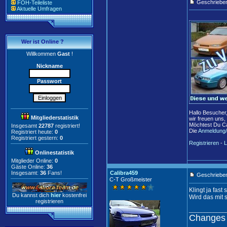
Geschriebe
FOH-Teileliste
Aktuelle Umfragen
Wer ist Online ?
Willkommen
Gast
!
Nickname
Passwort
Hallo Besucher
Mitgliederstatistik
wir freuen uns,
Möchtest Du Ca
Insgesamt
22787
registriert!
Die
Anmeldung/
Registriert heute:
0
Registriert gestern:
0
Registrieren
-
L
Onlinestatistik
Mitglieder Online:
0
Gäste Online:
36
Insgesamt:
36
Fans!
Calibra459
Geschrieben
C-T Großmeister
Klingt ja fas
Du kannst dich
hier
kostenfrei
Wird das mit
registrieren
____________
Changes 