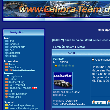
Mehr Opti
Navigation
Main
[X20XEV] Nach Kurvenausfahrt keine Besch
Start
Userliste
Userlandkarte
Foren-Übersicht
»
Motor
FAQ
Supporter
Autor
Kontakt
Patrik90
Geschrieben
Interactive
C-T Lehrling
Forum
Hallo und Dan
Downloads
WAHL-Calibra des
Habe eine Fr
Monats
kein Gas an e
Ergebnisse
Hat jemand ei
Galerie
Mfg Patrik 90
Kaufberatung
Do-It-Yourself
Prospekte | Medien
R.I.P.
Dabei seit:
03.12.2022
Event-Kalender
Beiträge:
1
Web-Links
Wohnort:
-Österreich
Special
Auto:
Opel Calibra X20XEV
Calibra-Registrierung
Unsere Facebookgruppe