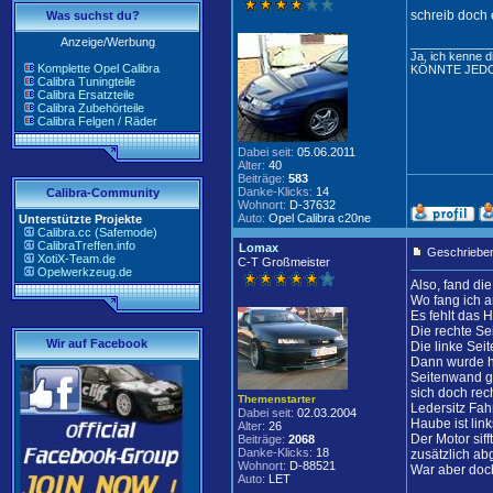
schreib doch 
Was suchst du?
Anzeige/Werbung
____________
Ja, ich kenne d
Komplette Opel Calibra
KÖNNTE JEDO
Calibra Tuningteile
Calibra Ersatzteile
Calibra Zubehörteile
Calibra Felgen / Räder
Dabei seit:
05.06.2011
Alter:
40
Beiträge:
583
Danke-Klicks:
14
Calibra-Community
Wohnort:
D-37632
Auto:
Opel Calibra c20ne
Unterstützte Projekte
Calibra.cc (Safemode)
CalibraTreffen.info
Lomax
Geschrieben
XotiX-Team.de
C-T Großmeister
Opelwerkzeug.de
Also, fand die
Wo fang ich an
Es fehlt das 
Die rechte Sei
Wir auf Facebook
Die linke Seit
Dann wurde hö
Seitenwand ges
sich doch rec
Themenstarter
Ledersitz Fah
Dabei seit:
02.03.2004
Haube ist lin
Alter:
26
Der Motor sif
Beiträge:
2068
Danke-Klicks:
18
zusätzlich abg
Wohnort:
D-88521
War aber doch
Auto:
LET