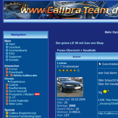
Mehr Opti
Navigation
Main
Der grüne LE V6 mit Gas von Ebay
Start
Userliste
Userlandkarte
Foren-Übersicht
»
Smalltalk
FAQ
Supporter
Autor
Kontakt
Lomax
Geschrieben
Interactive
C-T Großmeister
Forum
Downloads
wer hat denn 
WAHL-Calibra des
Monats
Wer braucht I
Ergebnisse
War ihn heute
Galerie
Kaufberatung
Do-It-Yourself
Vg
Prospekte | Medien
R.I.P.
Dabei seit:
02.03.2004
Link:
http://
Event-Kalender
Alter:
26
_trksid=p20548
Web-Links
Beiträge:
2068
Danke-Klicks:
18
Special
____________
Wohnort:
D-88521
Calibra-Registrierung
http://calibra.c
Auto:
LET
Unsere Facebookgruppe