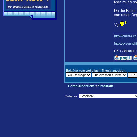
Man muss/ sol
Da die Batteri
von unten Beg
Vg
____________
http://calibra.c
http://g-sound.
FB: G-Sound / 
Beiträge vom vorherigen Thema anzeigen:
Foren-Übersicht
»
Smalltalk
Gehe zu: