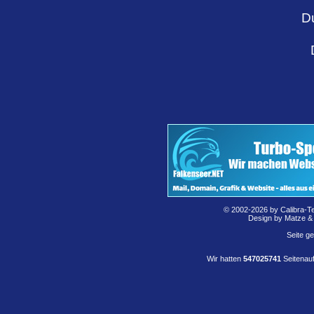
D
© 2002-2026 by Calibra-T
Design by Matze &
Seite g
Wir hatten
547025741
Seitenauf