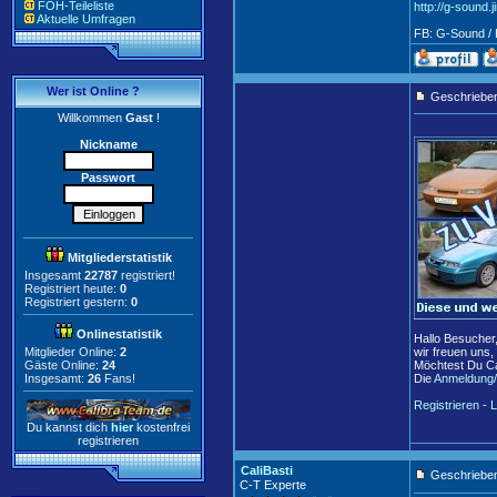
FOH-Teileliste
http://g-sound.
Aktuelle Umfragen
FB: G-Sound / 
Wer ist Online ?
Geschriebe
Willkommen
Gast
!
Nickname
Passwort
Mitgliederstatistik
Insgesamt
22787
registriert!
Registriert heute:
0
Registriert gestern:
0
Onlinestatistik
Hallo Besucher
Mitglieder Online:
2
wir freuen uns,
Gäste Online:
24
Möchtest Du Ca
Insgesamt:
26
Fans!
Die
Anmeldung/
Registrieren
-
L
Du kannst dich
hier
kostenfrei
registrieren
CaliBasti
Geschrieben
C-T Experte