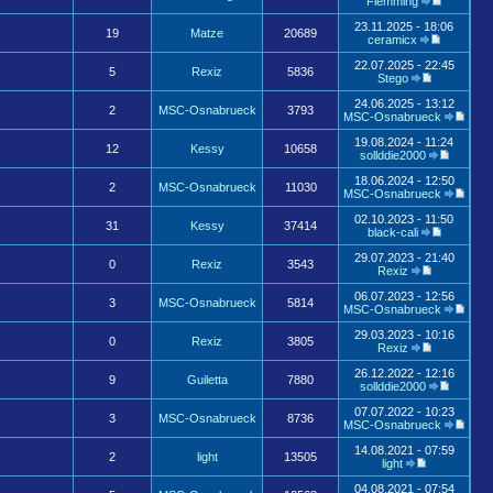
Flemming
23.11.2025 - 18:06
19
Matze
20689
ceramicx
22.07.2025 - 22:45
5
Rexiz
5836
Stego
24.06.2025 - 13:12
2
MSC-Osnabrueck
3793
MSC-Osnabrueck
19.08.2024 - 11:24
12
Kessy
10658
sollddie2000
18.06.2024 - 12:50
2
MSC-Osnabrueck
11030
MSC-Osnabrueck
02.10.2023 - 11:50
31
Kessy
37414
black-cali
29.07.2023 - 21:40
0
Rexiz
3543
Rexiz
06.07.2023 - 12:56
3
MSC-Osnabrueck
5814
MSC-Osnabrueck
29.03.2023 - 10:16
0
Rexiz
3805
Rexiz
26.12.2022 - 12:16
9
Guiletta
7880
sollddie2000
07.07.2022 - 10:23
3
MSC-Osnabrueck
8736
MSC-Osnabrueck
14.08.2021 - 07:59
2
light
13505
light
04.08.2021 - 07:54