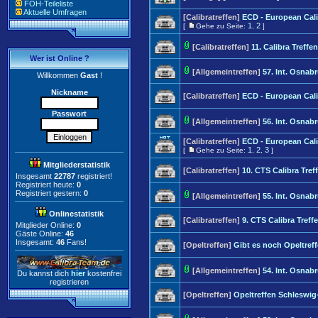
FOH-Teileliste
Aktuelle Umfragen
[Calibratreffen]
ECD - European Cali
1
2
[
Gehe zu Seite:
,
]
[Calibratreffen]
11. Calibra Treff
Wer ist Online ?
[Allgemeintreffen]
57. Int. Osnab
Willkommen
Gast
!
Nickname
[Calibratreffen]
ECD - European Cali
Passwort
[Allgemeintreffen]
56. Int. Osnab
[Calibratreffen]
ECD - European Cali
1
2
3
[
Gehe zu Seite:
,
,
]
Mitgliederstatistik
[Calibratreffen]
10. CTS Calibra Tre
Insgesamt
22787
registriert!
Registriert heute:
0
Registriert gestern:
0
[Allgemeintreffen]
55. Int. Osnab
Onlinestatistik
[Calibratreffen]
9. CTS Calibra Tref
Mitglieder Online:
0
Gäste Online:
46
Insgesamt:
46
Fans!
[Opeltreffen]
Gibt es noch Opeltref
[Allgemeintreffen]
54. Int. Osnab
Du kannst dich
hier
kostenfrei
registrieren
[Opeltreffen]
Opeltreffen Schleswig