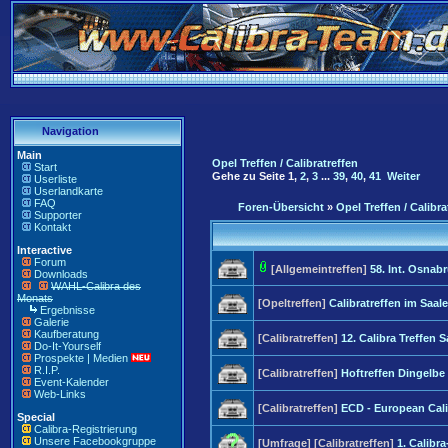
Navigation
Main
Opel Treffen / Calibratreffen
Start
Gehe zu Seite
1
,
2
,
3
...
39
,
40
,
41
Weiter
Userliste
Userlandkarte
FAQ
Foren-Übersicht
»
Opel Treffen / Calibra
Supporter
Kontakt
Interactive
Forum
[Allgemeintreffen]
58. Int. Osnab
Downloads
WAHL-Calibra des
Monats
[Opeltreffen]
Calibratreffen im Saale
Ergebnisse
Galerie
Kaufberatung
[Calibratreffen]
12. Calibra Treffen 
Do-It-Yourself
Prospekte | Medien
R.I.P.
[Calibratreffen]
Hoftreffen Dingelbe
Event-Kalender
Web-Links
[Calibratreffen]
ECD - European Cali
Special
Calibra-Registrierung
Unsere Facebookgruppe
[Umfrage]
[Calibratreffen]
1. Calib