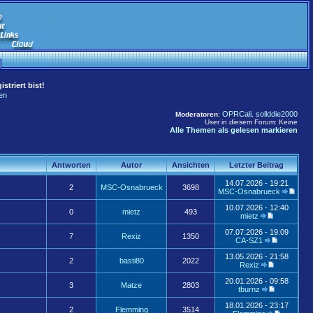
striert bist!
en
OPRCali
sollddie2000
Moderatoren
:
,
User in diesem Forum: Keine
Alle Themen als gelesen markieren
Antworten
Autor
Ansichten
Letzter Beitrag
14.07.2026 - 19:21
2
MSC-Osnabrueck
3698
MSC-Osnabrueck
10.07.2026 - 12:40
0
mietz
493
mietz
07.07.2026 - 19:09
7
Rexiz
1350
CA-SZ1
13.05.2026 - 21:58
2
basti80
2022
Rexiz
20.01.2026 - 09:58
3
Matze
2803
tburnz
18.01.2026 - 23:17
2
Flemming
3514