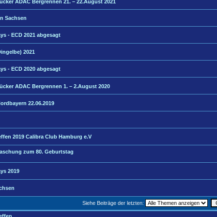
rücker ADAC Bergrennen 21. – 22.August 2021
fen Sachsen
ays - ECD 2021 abgesagt
Dingelbe) 2021
ays - ECD 2020 abgesagt
rücker ADAC Bergrennen 1. – 2.August 2020
 Nordbayern 22.06.2019
ffen 2019 Calibra Club Hamburg e.V
rraschung zum 80. Geburtstag
ays 2019
achsen
Siehe Beiträge der letzten:
effen