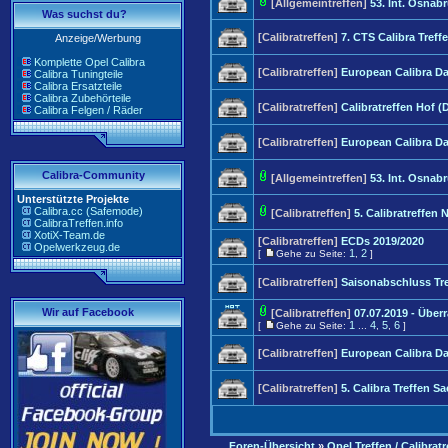
[Allgemeintreffen]
53. Int. Osnab
Was suchst du?
[Calibratreffen]
7. CTS Calibra Tref
Anzeige/Werbung
Komplette Opel Calibra
[Calibratreffen]
European Calibra D
Calibra Tuningteile
Calibra Ersatzteile
Calibra Zubehörteile
[Calibratreffen]
Calibratreffen Hof (
Calibra Felgen / Räder
[Calibratreffen]
European Calibra D
Calibra-Community
[Allgemeintreffen]
53. Int. Osnab
Unterstützte Projekte
Calibra.cc (Safemode)
[Calibratreffen]
5. Calibratreffen
CalibraTreffen.info
XotiX-Team.de
[Calibratreffen]
ECDs 2019/2020
Opelwerkzeug.de
1
2
[
Gehe zu Seite:
,
]
[Calibratreffen]
Saisonabschluss Tre
Wir auf Facebook
[Calibratreffen]
07.07.2019 - Übe
1
4
5
6
[
Gehe zu Seite:
...
,
,
]
[Calibratreffen]
European Calibra D
[Calibratreffen]
5. Calibra Treffen S
Foren-Übersicht
»
Opel Treffen / Calibratr