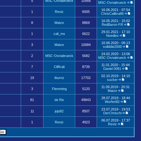
5
MSC-Osnabrueck
10568
MSC-Osnabrueck
16.06.2021 - 07:54
1
Rexiz
6005
ChrisCalibra86
16.05.2021 - 15:02
8
Matze
8869
RedBaron-FR
29.01.2021 - 17:10
1
cali_ms
6622
Needles
10.06.2020 - 06:13
3
Matze
10084
sollddie2000
24.02.2020 - 13:06
2
MSC-Osnabrueck
5682
MSC-Osnabrueck
11.01.2020 - 15:44
7
Cliffcali
8739
Daniel 0081
02.10.2019 - 14:10
19
tburnz
17702
sucker
11.09.2019 - 20:31
3
Flemming
5120
Matze
28.07.2019 - 18:44
81
de Ric
49843
Wurfen82
23.07.2019 - 19:53
11
jojo82
8507
DerChrischi
06.07.2019 - 17:37
1
Rexiz
4923
Rexiz