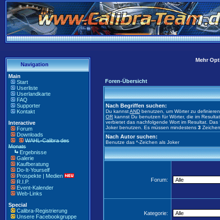
Mehr Opti
Navigation
Main
Foren-Übersicht
Start
Userliste
Userlandkarte
FAQ
Supporter
Nach Begriffen suchen:
Kontakt
Du kannst
AND
benutzen, um Wörter zu definiere
OR
kannst Du benutzen für Wörter, die im Result
verbietet das nachfolgende Wort im Resultat. Das 
Interactive
Joker benutzen. Es müssen mindestens
3
Zeichen
Forum
Downloads
Nach Autor suchen:
WAHL-Calibra des
Benutze das *-Zeichen als Joker
Monats
Ergebnisse
Galerie
Kaufberatung
Do-It-Yourself
Prospekte | Medien
Forum:
R.I.P.
Event-Kalender
Web-Links
Special
Calibra-Registrierung
Kategorie:
Unsere Facebookgruppe