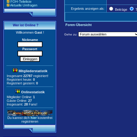
FOH-Teileliste
Aktuelle Umfragen
Ergebnis anzeigen als:
Beiträge
T
Foren-Übersicht
Wer ist Online ?
Willkommen
Gast
!
Gehe zu:
Nickname
Passwort
Mitgliederstatistik
Insgesamt
22787
registriert!
Registriert heute:
0
Registriert gestern:
0
Onlinestatistik
Mitglieder Online:
1
Gäste Online:
27
Insgesamt:
28
Fans!
Du kannst dich
hier
kostenfrei
registrieren