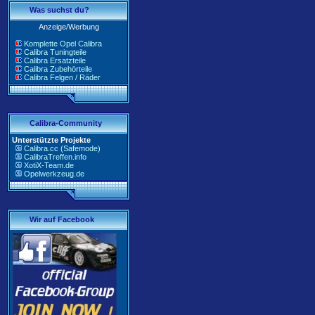
Was suchst du?
Anzeige/Werbung
Komplette Opel Calibra
Calibra Tuningteile
Calibra Ersatzteile
Calibra Zubehörteile
Calibra Felgen / Räder
Calibra-Community
Unterstützte Projekte
Calibra.cc (Safemode)
CalibraTreffen.info
XotiX-Team.de
Opelwerkzeug.de
Wir auf Facebook