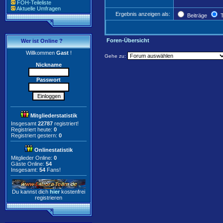
FOH-Teileliste
Aktuelle Umfragen
Ergebnis anzeigen als:
Beiträge
T
Foren-Übersicht
Wer ist Online ?
Willkommen
Gast
!
Gehe zu:
Nickname
Passwort
Mitgliederstatistik
Insgesamt
22787
registriert!
Registriert heute:
0
Registriert gestern:
0
Onlinestatistik
Mitglieder Online:
0
Gäste Online:
54
Insgesamt:
54
Fans!
Du kannst dich
hier
kostenfrei
registrieren