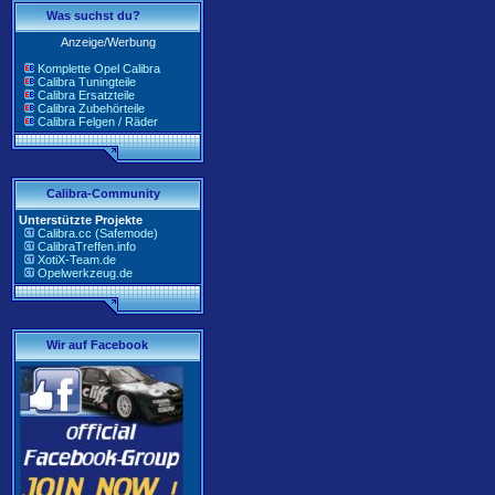
Was suchst du?
Anzeige/Werbung
Komplette Opel Calibra
Calibra Tuningteile
Calibra Ersatzteile
Calibra Zubehörteile
Calibra Felgen / Räder
Calibra-Community
Unterstützte Projekte
Calibra.cc (Safemode)
CalibraTreffen.info
XotiX-Team.de
Opelwerkzeug.de
Wir auf Facebook