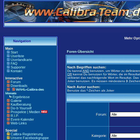
Mehr Opti
Navigation
Main
Foren-Übersicht
Start
Userliste
Userlandkarte
FAQ
Supporter
Nach Begriffen suchen:
Kontakt
Du kannst
AND
benutzen, um Wörter zu definiere
OR
kannst Du benutzen für Wörter, die im Result
verbietet das nachfolgende Wort im Resultat. Das 
Interactive
Joker benutzen. Es müssen mindestens
3
Zeichen
Forum
Downloads
Nach Autor suchen:
WAHL-Calibra des
Benutze das *-Zeichen als Joker
Monats
Ergebnisse
Galerie
Kaufberatung
Do-It-Yourself
Prospekte | Medien
Forum:
R.I.P.
Event-Kalender
Web-Links
Special
Calibra-Registrierung
Kategorie:
Unsere Facebookgruppe