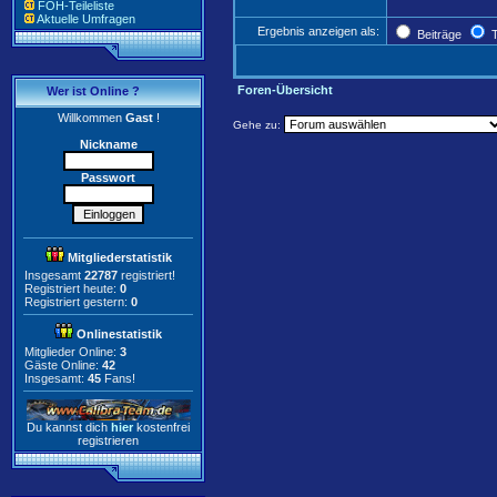
FOH-Teileliste
Aktuelle Umfragen
Ergebnis anzeigen als:
Beiträge
T
Foren-Übersicht
Wer ist Online ?
Willkommen
Gast
!
Gehe zu:
Nickname
Passwort
Mitgliederstatistik
Insgesamt
22787
registriert!
Registriert heute:
0
Registriert gestern:
0
Onlinestatistik
Mitglieder Online:
3
Gäste Online:
42
Insgesamt:
45
Fans!
Du kannst dich
hier
kostenfrei
registrieren