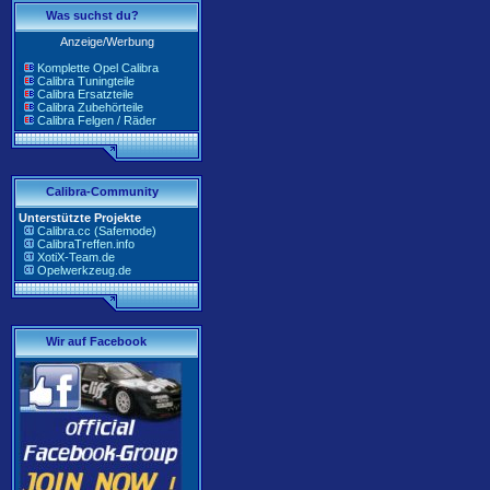
Was suchst du?
Anzeige/Werbung
Komplette Opel Calibra
Calibra Tuningteile
Calibra Ersatzteile
Calibra Zubehörteile
Calibra Felgen / Räder
Calibra-Community
Unterstützte Projekte
Calibra.cc (Safemode)
CalibraTreffen.info
XotiX-Team.de
Opelwerkzeug.de
Wir auf Facebook