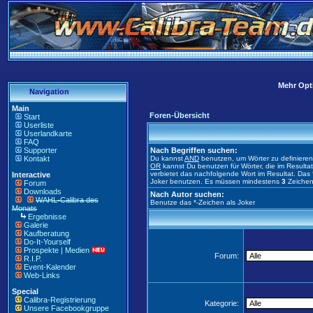
Mehr Opti
Navigation
Main
Foren-Übersicht
Start
Userliste
Userlandkarte
FAQ
Supporter
Nach Begriffen suchen:
Kontakt
Du kannst
AND
benutzen, um Wörter zu definiere
OR
kannst Du benutzen für Wörter, die im Result
verbietet das nachfolgende Wort im Resultat. Das 
Interactive
Joker benutzen. Es müssen mindestens
3
Zeichen
Forum
Downloads
Nach Autor suchen:
WAHL-Calibra des
Benutze das *-Zeichen als Joker
Monats
Ergebnisse
Galerie
Kaufberatung
Do-It-Yourself
Prospekte | Medien
Forum:
R.I.P.
Event-Kalender
Web-Links
Special
Calibra-Registrierung
Kategorie:
Unsere Facebookgruppe