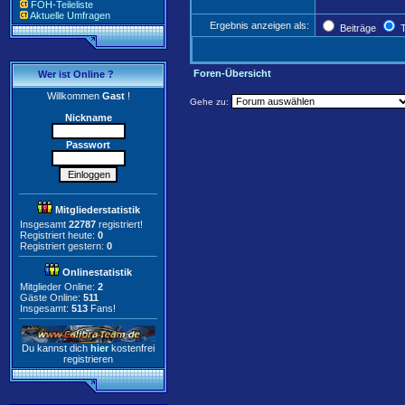
FOH-Teileliste
Aktuelle Umfragen
Ergebnis anzeigen als:
Beiträge
T
Foren-Übersicht
Wer ist Online ?
Willkommen
Gast
!
Gehe zu:
Nickname
Passwort
Mitgliederstatistik
Insgesamt
22787
registriert!
Registriert heute:
0
Registriert gestern:
0
Onlinestatistik
Mitglieder Online:
2
Gäste Online:
511
Insgesamt:
513
Fans!
Du kannst dich
hier
kostenfrei
registrieren