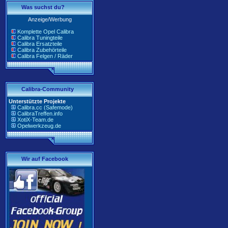
Was suchst du?
Anzeige/Werbung
Komplette Opel Calibra
Calibra Tuningteile
Calibra Ersatzteile
Calibra Zubehörteile
Calibra Felgen / Räder
Calibra-Community
Unterstützte Projekte
Calibra.cc (Safemode)
CalibraTreffen.info
XotiX-Team.de
Opelwerkzeug.de
Wir auf Facebook