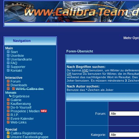
Mehr Opti
Navigation
Main
Foren-Übersicht
Start
Userliste
Userlandkarte
FAQ
Supporter
Nach Begriffen suchen:
Kontakt
Du kannst
AND
benutzen, um Wörter zu definiere
OR
kannst Du benutzen für Wörter, die im Result
verbietet das nachfolgende Wort im Resultat. Das 
Interactive
Joker benutzen. Es müssen mindestens
3
Zeichen
Forum
Downloads
Nach Autor suchen:
WAHL-Calibra des
Benutze das *-Zeichen als Joker
Monats
Ergebnisse
Galerie
Kaufberatung
Do-It-Yourself
Prospekte | Medien
Forum:
R.I.P.
Event-Kalender
Web-Links
Special
Calibra-Registrierung
Kategorie:
Unsere Facebookgruppe