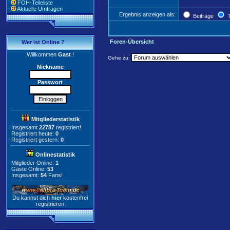
FOH-Teileliste
Aktuelle Umfragen
Ergebnis anzeigen als:
Beiträge
T
Foren-Übersicht
Wer ist Online ?
Willkommen
Gast
!
Gehe zu:
Nickname
Passwort
Mitgliederstatistik
Insgesamt
22787
registriert!
Registriert heute:
0
Registriert gestern:
0
Onlinestatistik
Mitglieder Online:
1
Gäste Online:
53
Insgesamt:
54
Fans!
Du kannst dich
hier
kostenfrei
registrieren