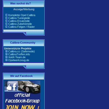
Was suchst du?
Anzeige/Werbung
Komplette Opel Calibra
Calibra Tuningteile
Calibra Ersatzteile
Calibra Zubehörteile
Calibra Felgen / Räder
Calibra-Community
Unterstützte Projekte
Calibra.cc (Safemode)
CalibraTreffen.info
XotiX-Team.de
Opelwerkzeug.de
Wir auf Facebook