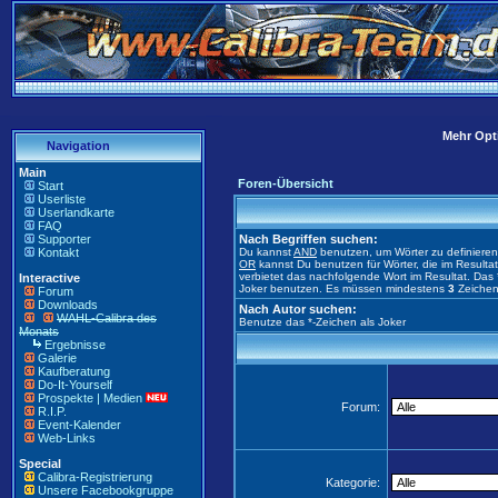
Mehr Opti
Navigation
Main
Foren-Übersicht
Start
Userliste
Userlandkarte
FAQ
Supporter
Nach Begriffen suchen:
Kontakt
Du kannst
AND
benutzen, um Wörter zu definiere
OR
kannst Du benutzen für Wörter, die im Result
verbietet das nachfolgende Wort im Resultat. Das 
Interactive
Joker benutzen. Es müssen mindestens
3
Zeichen
Forum
Downloads
Nach Autor suchen:
WAHL-Calibra des
Benutze das *-Zeichen als Joker
Monats
Ergebnisse
Galerie
Kaufberatung
Do-It-Yourself
Prospekte | Medien
Forum:
R.I.P.
Event-Kalender
Web-Links
Special
Calibra-Registrierung
Kategorie:
Unsere Facebookgruppe