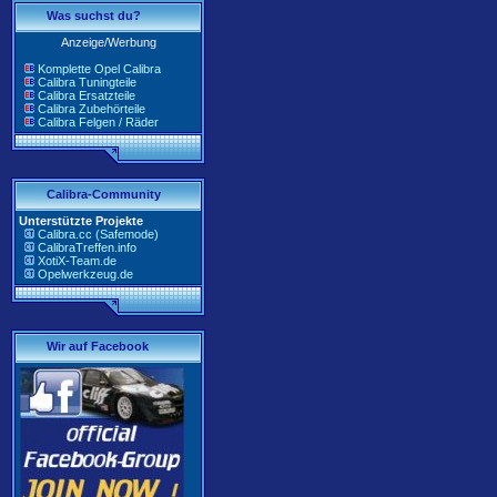
Was suchst du?
Anzeige/Werbung
Komplette Opel Calibra
Calibra Tuningteile
Calibra Ersatzteile
Calibra Zubehörteile
Calibra Felgen / Räder
Calibra-Community
Unterstützte Projekte
Calibra.cc (Safemode)
CalibraTreffen.info
XotiX-Team.de
Opelwerkzeug.de
Wir auf Facebook