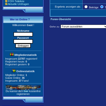
FOH-Teileliste
Aktuelle Umfragen
Ergebnis anzeigen als:
Beiträge
T
Foren-Übersicht
Wer ist Online ?
Willkommen
Gast
!
Gehe zu:
Nickname
Passwort
Mitgliederstatistik
Insgesamt
22787
registriert!
Registriert heute:
0
Registriert gestern:
0
Onlinestatistik
Mitglieder Online:
1
Gäste Online:
36
Insgesamt:
37
Fans!
Du kannst dich
hier
kostenfrei
registrieren