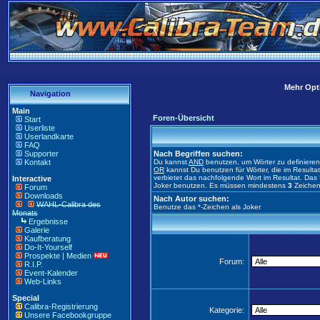
Mehr Opti
Navigation
Main
Foren-Übersicht
Start
Userliste
Userlandkarte
FAQ
Supporter
Nach Begriffen suchen:
Kontakt
Du kannst
AND
benutzen, um Wörter zu definiere
OR
kannst Du benutzen für Wörter, die im Result
verbietet das nachfolgende Wort im Resultat. Das 
Interactive
Joker benutzen. Es müssen mindestens
3
Zeichen
Forum
Downloads
Nach Autor suchen:
WAHL-Calibra des
Benutze das *-Zeichen als Joker
Monats
Ergebnisse
Galerie
Kaufberatung
Do-It-Yourself
Prospekte | Medien
Forum:
R.I.P.
Event-Kalender
Web-Links
Special
Calibra-Registrierung
Kategorie:
Unsere Facebookgruppe