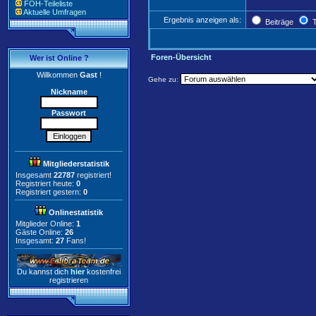
FOH-Teileliste
Aktuelle Umfragen
Ergebnis anzeigen als:
Beiträge
T
Foren-Übersicht
Wer ist Online ?
Willkommen
Gast
!
Gehe zu:
Nickname
Passwort
Mitgliederstatistik
Insgesamt
22787
registriert!
Registriert heute:
0
Registriert gestern:
0
Onlinestatistik
Mitglieder Online:
1
Gäste Online:
26
Insgesamt:
27
Fans!
Du kannst dich
hier
kostenfrei
registrieren