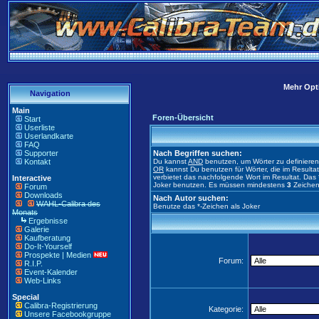
Mehr Opti
Navigation
Main
Foren-Übersicht
Start
Userliste
Userlandkarte
FAQ
Supporter
Nach Begriffen suchen:
Kontakt
Du kannst
AND
benutzen, um Wörter zu definiere
OR
kannst Du benutzen für Wörter, die im Result
verbietet das nachfolgende Wort im Resultat. Das 
Interactive
Joker benutzen. Es müssen mindestens
3
Zeichen
Forum
Downloads
Nach Autor suchen:
WAHL-Calibra des
Benutze das *-Zeichen als Joker
Monats
Ergebnisse
Galerie
Kaufberatung
Do-It-Yourself
Prospekte | Medien
Forum:
R.I.P.
Event-Kalender
Web-Links
Special
Calibra-Registrierung
Kategorie:
Unsere Facebookgruppe