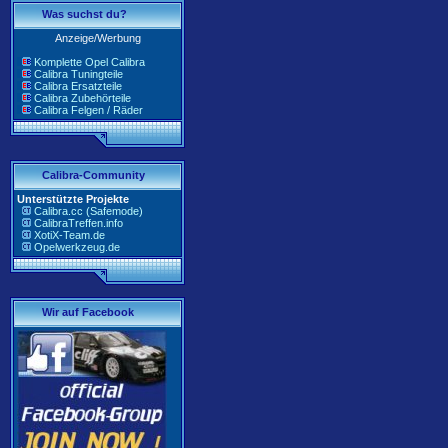
Was suchst du?
Anzeige/Werbung
Komplette Opel Calibra
Calibra Tuningteile
Calibra Ersatzteile
Calibra Zubehörteile
Calibra Felgen / Räder
Calibra-Community
Unterstützte Projekte
Calibra.cc (Safemode)
CalibraTreffen.info
XotiX-Team.de
Opelwerkzeug.de
Wir auf Facebook