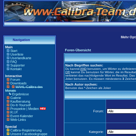
Mehr Opti
Navigation
Main
Foren-Übersicht
Start
Userliste
Userlandkarte
FAQ
Supporter
Nach Begriffen suchen:
Kontakt
Du kannst
AND
benutzen, um Wörter zu definiere
OR
kannst Du benutzen für Wörter, die im Result
verbietet das nachfolgende Wort im Resultat. Das 
Interactive
Joker benutzen. Es müssen mindestens
3
Zeichen
Forum
Downloads
Nach Autor suchen:
WAHL-Calibra des
Benutze das *-Zeichen als Joker
Monats
Ergebnisse
Galerie
Kaufberatung
Do-It-Yourself
Prospekte | Medien
Forum:
R.I.P.
Event-Kalender
Web-Links
Special
Calibra-Registrierung
Kategorie:
Unsere Facebookgruppe