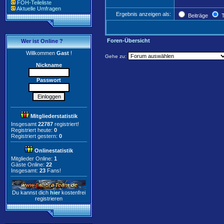
FOH-Teileliste
Aktuelle Umfragen
Ergebnis anzeigen als:
Beiträge
T
Foren-Übersicht
Wer ist Online ?
Willkommen
Gast
!
Gehe zu:
Nickname
Passwort
Mitgliederstatistik
Insgesamt
22787
registriert!
Registriert heute:
0
Registriert gestern:
0
Onlinestatistik
Mitglieder Online:
1
Gäste Online:
22
Insgesamt:
23
Fans!
Du kannst dich
hier
kostenfrei
registrieren