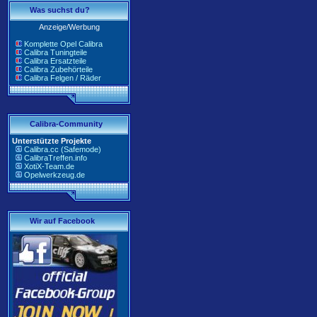
Was suchst du?
Anzeige/Werbung
Komplette Opel Calibra
Calibra Tuningteile
Calibra Ersatzteile
Calibra Zubehörteile
Calibra Felgen / Räder
Calibra-Community
Unterstützte Projekte
Calibra.cc (Safemode)
CalibraTreffen.info
XotiX-Team.de
Opelwerkzeug.de
Wir auf Facebook