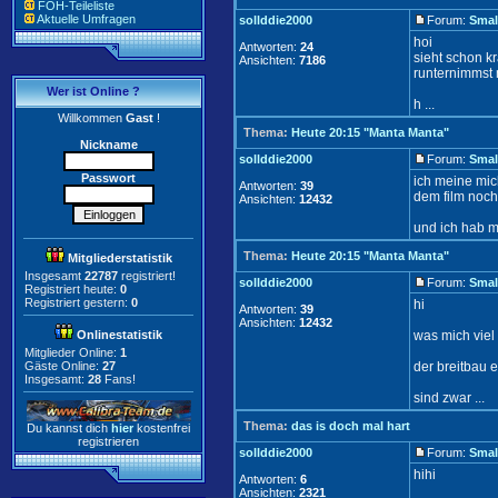
FOH-Teileliste
Aktuelle Umfragen
sollddie2000
Forum:
Smal
hoi
Antworten:
24
sieht schon k
Ansichten:
7186
runternimmst 
Wer ist Online ?
h ...
Willkommen
Gast
!
Thema:
Heute 20:15 "Manta Manta"
Nickname
sollddie2000
Forum:
Smal
Passwort
ich meine mic
Antworten:
39
dem film noc
Ansichten:
12432
und ich hab m
Thema:
Heute 20:15 "Manta Manta"
Mitgliederstatistik
Insgesamt
22787
registriert!
sollddie2000
Forum:
Smal
Registriert heute:
0
Registriert gestern:
0
hi
Antworten:
39
Ansichten:
12432
Onlinestatistik
was mich viel 
Mitglieder Online:
1
Gäste Online:
27
der breitbau 
Insgesamt:
28
Fans!
sind zwar ...
Thema:
das is doch mal hart
Du kannst dich
hier
kostenfrei
registrieren
sollddie2000
Forum:
Smal
hihi
Antworten:
6
Ansichten:
2321