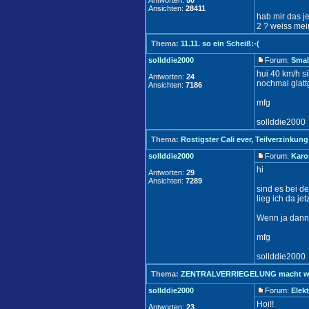
Antworten:
50
Ansichten:
28411
hab mir das je
2 ? weiss mei
Thema:
11.11. so ein Scheiß:-(
sollddie2000
Forum:
Smal
hui 40 km/h s
Antworten:
24
nochmal glat
Ansichten:
7186
mfg
sollddie2000
Thema:
Rostigster Cali ever, Teilverzinkung
sollddie2000
Forum:
Karo
hi
Antworten:
29
Ansichten:
7289
sind es bei d
lieg ich da jet
Wenn ja dann k
mfg
sollddie2000
Thema:
ZENTRALVERRIEGELUNG macht was
sollddie2000
Forum:
Elekt
Hoi!!
Antworten:
23