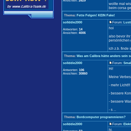
Ansichten:
2629
wollte mal wi
beim corsa ge
Thema:
Fette Felgen! KEIN Fake!
sollddie2000
Forum:
Lust
hoi
Antworten:
14
Ansichten:
4006
also bevor ih
persönlichen 
ich z.b. finde
Thema:
Was am Calibra hätte anders sein s
sollddie2000
Forum:
Smal
Hi!
Antworten:
106
Ansichten:
30860
Meine Verbes
- mehr Licht!
- bessere Kon
- bessere Was
- s ...
Thema:
Bordcomputer programmieren?
sollddie2000
Forum:
Elekt
hi.