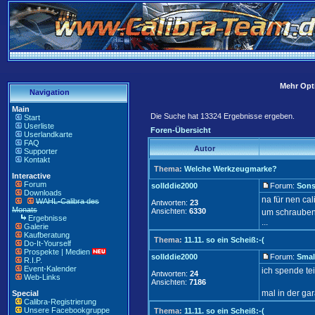
Mehr Opti
Navigation
Main
Die Suche hat 13324 Ergebnisse ergeben.
Start
Userliste
Foren-Übersicht
Userlandkarte
FAQ
Autor
Supporter
Kontakt
Thema:
Welche Werkzeugmarke?
Interactive
Forum
sollddie2000
Forum:
Sons
Downloads
na für nen ca
WAHL-Calibra des
Antworten:
23
Monats
Ansichten:
6330
um schrauben
Ergebnisse
...
Galerie
Kaufberatung
Thema:
11.11. so ein Scheiß:-(
Do-It-Yourself
Prospekte | Medien
sollddie2000
Forum:
Smal
R.I.P.
Event-Kalender
ich spende tei
Antworten:
24
Web-Links
Ansichten:
7186
mal in der ga
Special
Calibra-Registrierung
Unsere Facebookgruppe
Thema:
11.11. so ein Scheiß:-(