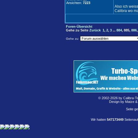
Ansichten:
7223
Also ich weis
Calibra wo ma
Foren-Übersicht
Gehe zu Seite
Zurück
1
,
2
,
3
...
884
,
885
,
886
Gehe zu:
© 2002-2026 by Calibra-T
Design by Matze &
Seite g
Wir hatten
547173449
Seitenauf