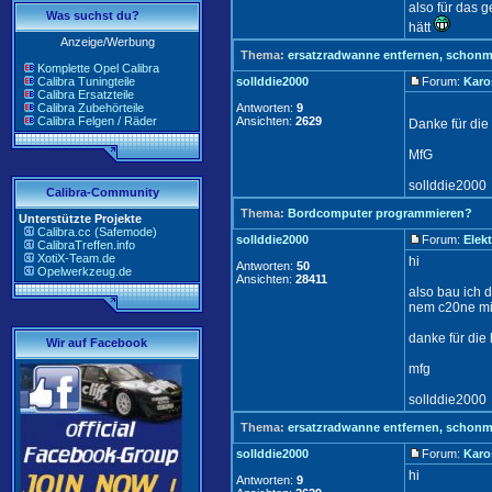
also für das 
Was suchst du?
hätt
Anzeige/Werbung
Thema:
ersatzradwanne entfernen, schon
Komplette Opel Calibra
Calibra Tuningteile
sollddie2000
Forum:
Karo
Calibra Ersatzteile
Calibra Zubehörteile
Antworten:
9
Calibra Felgen / Räder
Ansichten:
2629
Danke für die 
MfG
sollddie2000
Calibra-Community
Thema:
Bordcomputer programmieren?
Unterstützte Projekte
Calibra.cc (Safemode)
sollddie2000
Forum:
Elekt
CalibraTreffen.info
XotiX-Team.de
hi
Antworten:
50
Opelwerkzeug.de
Ansichten:
28411
also bau ich 
nem c20ne mi
danke für die 
Wir auf Facebook
mfg
sollddie2000
Thema:
ersatzradwanne entfernen, schon
sollddie2000
Forum:
Karo
hi
Antworten:
9