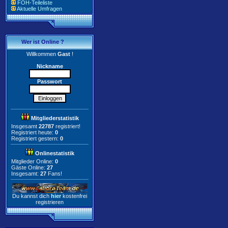
FOH-Teileliste
Aktuelle Umfragen
Wer ist Online ?
Willkommen
Gast
!
Nickname
Passwort
Mitgliederstatistik
Insgesamt
22787
registriert!
Registriert heute:
0
Registriert gestern:
0
Onlinestatistik
Mitglieder Online:
0
Gäste Online:
27
Insgesamt:
27
Fans!
Du kannst dich
hier
kostenfrei
registrieren