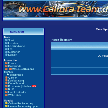
Mehr Opti
Navigation
Main
Foren-Übersicht
Start
Userliste
Userlandkarte
FAQ
Supporter
Kontakt
Du must 
Interactive
Forum
Downloads
WAHL-Calibra des
Monats
Ergebnisse
Galerie
Kaufberatung
Do-It-Yourself
Prospekte | Medien
R.I.P.
Event-Kalender
Web-Links
Special
Calibra-Registrierung
Unsere Facebookgruppe