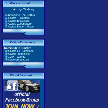
Was suchst du?
Anzeige/Werbung
Komplette Opel Calibra
Calibra Tuningteile
Calibra Ersatzteile
Calibra Zubehörteile
Calibra Felgen / Räder
Calibra-Community
Unterstützte Projekte
Calibra.cc (Safemode)
CalibraTreffen.info
XotiX-Team.de
Opelwerkzeug.de
Wir auf Facebook