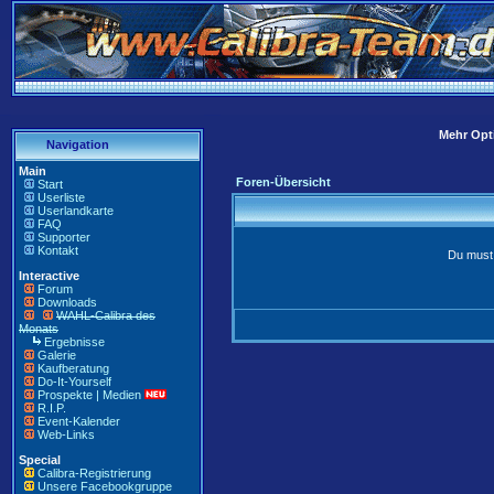
Mehr Opti
Navigation
Main
Foren-Übersicht
Start
Userliste
Userlandkarte
FAQ
Supporter
Kontakt
Du must 
Interactive
Forum
Downloads
WAHL-Calibra des
Monats
Ergebnisse
Galerie
Kaufberatung
Do-It-Yourself
Prospekte | Medien
R.I.P.
Event-Kalender
Web-Links
Special
Calibra-Registrierung
Unsere Facebookgruppe