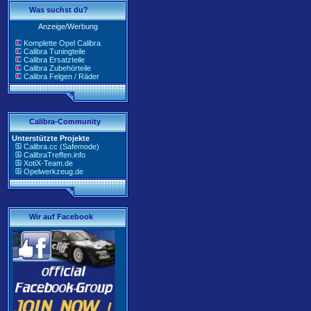
Was suchst du?
Anzeige/Werbung
Komplette Opel Calibra
Calibra Tuningteile
Calibra Ersatzteile
Calibra Zubehörteile
Calibra Felgen / Räder
Calibra-Community
Unterstützte Projekte
Calibra.cc (Safemode)
CalibraTreffen.info
XotiX-Team.de
Opelwerkzeug.de
Wir auf Facebook