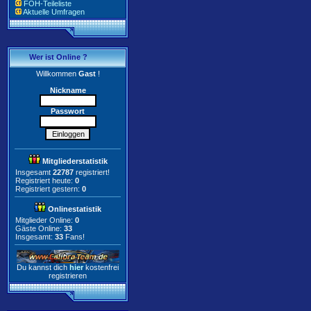
FOH-Teileliste
Aktuelle Umfragen
Wer ist Online ?
Willkommen
Gast
!
Nickname
Passwort
Mitgliederstatistik
Insgesamt
22787
registriert!
Registriert heute:
0
Registriert gestern:
0
Onlinestatistik
Mitglieder Online:
0
Gäste Online:
33
Insgesamt:
33
Fans!
Du kannst dich
hier
kostenfrei
registrieren