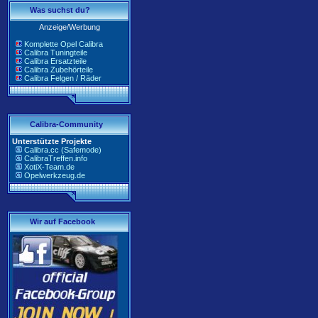
Was suchst du?
Anzeige/Werbung
Komplette Opel Calibra
Calibra Tuningteile
Calibra Ersatzteile
Calibra Zubehörteile
Calibra Felgen / Räder
Calibra-Community
Unterstützte Projekte
Calibra.cc (Safemode)
CalibraTreffen.info
XotiX-Team.de
Opelwerkzeug.de
Wir auf Facebook