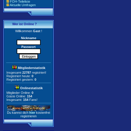
FOH-Teileliste
Aktuelle Umfragen
Wer ist Online ?
Willkommen
Gast
!
Nickname
Passwort
Mitgliederstatistik
Insgesamt
22787
registriert!
Registriert heute:
0
Registriert gestern:
0
Onlinestatistik
Mitglieder Online:
0
Gäste Online:
154
Insgesamt:
154
Fans!
Du kannst dich
hier
kostenfrei
registrieren