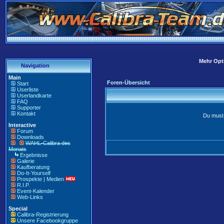
Mehr Opti
Navigation
Main
Foren-Übersicht
Start
Userliste
Userlandkarte
FAQ
Supporter
Kontakt
Du must 
Interactive
Forum
Downloads
WAHL-Calibra des
Monats
Ergebnisse
Galerie
Kaufberatung
Do-It-Yourself
Prospekte | Medien
R.I.P.
Event-Kalender
Web-Links
Special
Calibra-Registrierung
Unsere Facebookgruppe