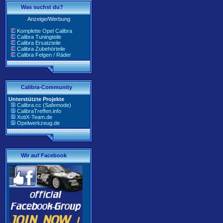
Was suchst du?
Anzeige/Werbung
Komplette Opel Calibra
Calibra Tuningteile
Calibra Ersatzteile
Calibra Zubehörteile
Calibra Felgen / Räder
Calibra-Community
Unterstützte Projekte
Calibra.cc (Safemode)
CalibraTreffen.info
XotiX-Team.de
Opelwerkzeug.de
Wir auf Facebook