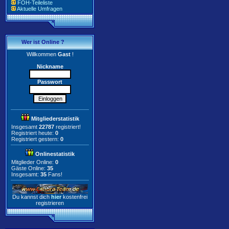
FOH-Teileliste
Aktuelle Umfragen
Wer ist Online ?
Willkommen
Gast
!
Nickname
Passwort
Mitgliederstatistik
Insgesamt
22787
registriert!
Registriert heute:
0
Registriert gestern:
0
Onlinestatistik
Mitglieder Online:
0
Gäste Online:
35
Insgesamt:
35
Fans!
Du kannst dich
hier
kostenfrei
registrieren