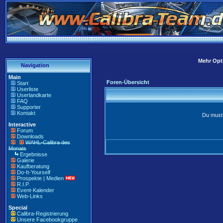
Mehr Opti
Navigation
Main
Foren-Übersicht
Start
Userliste
Userlandkarte
FAQ
Supporter
Kontakt
Du must 
Interactive
Forum
Downloads
WAHL-Calibra des
Monats
Ergebnisse
Galerie
Kaufberatung
Do-It-Yourself
Prospekte | Medien
R.I.P.
Event-Kalender
Web-Links
Special
Calibra-Registrierung
Unsere Facebookgruppe