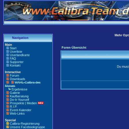
Mehr Opti
Navigation
Main
Foren-Übersicht
Start
Userliste
Userlandkarte
FAQ
Supporter
Kontakt
Du must 
Interactive
Forum
Downloads
WAHL-Calibra des
Monats
Ergebnisse
Galerie
Kaufberatung
Do-It-Yourself
Prospekte | Medien
R.I.P.
Event-Kalender
Web-Links
Special
Calibra-Registrierung
Unsere Facebookgruppe