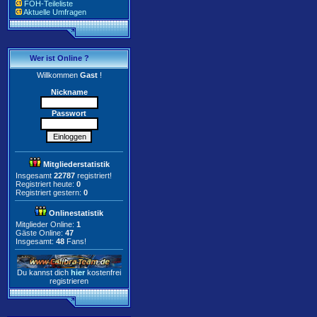
FOH-Teileliste
Aktuelle Umfragen
Wer ist Online ?
Willkommen
Gast
!
Nickname
Passwort
Mitgliederstatistik
Insgesamt
22787
registriert!
Registriert heute:
0
Registriert gestern:
0
Onlinestatistik
Mitglieder Online:
1
Gäste Online:
47
Insgesamt:
48
Fans!
Du kannst dich
hier
kostenfrei
registrieren