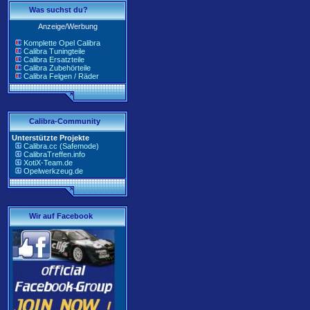
Was suchst du?
Anzeige/Werbung
Komplette Opel Calibra
Calibra Tuningteile
Calibra Ersatzteile
Calibra Zubehörteile
Calibra Felgen / Räder
Calibra-Community
Unterstützte Projekte
Calibra.cc (Safemode)
CalibraTreffen.info
XotiX-Team.de
Opelwerkzeug.de
Wir auf Facebook