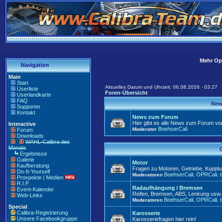
Mehr Opt
Navigation
Main
Start
Aktuelles Datum und Uhrzeit: 06.08.2026 - 03:27
Userliste
Foren-Übersicht
Userlandkarte
FAQ
New
Supporter
Kontakt
News zum Forum
Hier gibt es alle News zum Forum vo
Interactive
BoehserCali
Moderator
Forum
Downloads
WAHL-Calibra des
Monats
C
Ergebnisse
Galerie
Motor
Kaufberatung
Fragen zu Motoren, Getriebe, Kuppl
Do-It-Yourself
BoehserCali
OPRCali
Moderatoren
,
,
Prospekte | Medien
R.I.P.
Radaufhängung / Bremsen
Event-Kalender
Reifen, Bremsen, ABS, Lenkung usw. 
Web-Links
BoehserCali
OPRCali
Moderatoren
,
,
Special
Calibra-Registrierung
Karosserie
Unsere Facebookgruppe
Karosseriefragen hier rein!