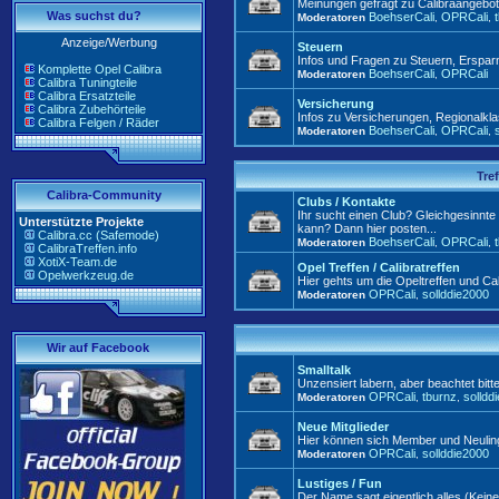
Meinungen gefragt zu Calibraangebote
Was suchst du?
BoehserCali
OPRCali
Moderatoren
,
,
Anzeige/Werbung
Steuern
Infos und Fragen zu Steuern, Ersp
Komplette Opel Calibra
BoehserCali
OPRCali
Moderatoren
,
Calibra Tuningteile
Calibra Ersatzteile
Versicherung
Calibra Zubehörteile
Infos zu Versicherungen, Regionalkla
Calibra Felgen / Räder
BoehserCali
OPRCali
Moderatoren
,
,
Tre
Calibra-Community
Clubs / Kontakte
Ihr sucht einen Club? Gleichgesinnt
Unterstützte Projekte
kann? Dann hier posten...
Calibra.cc (Safemode)
BoehserCali
OPRCali
Moderatoren
,
,
CalibraTreffen.info
XotiX-Team.de
Opel Treffen / Calibratreffen
Opelwerkzeug.de
Hier gehts um die Opeltreffen und Cali
OPRCali
sollddie2000
Moderatoren
,
Wir auf Facebook
Smalltalk
Unzensiert labern, aber beachtet bitt
OPRCali
tburnz
solldd
Moderatoren
,
,
Neue Mitglieder
Hier können sich Member und Neuling
OPRCali
sollddie2000
Moderatoren
,
Lustiges / Fun
Der Name sagt eigentlich alles (Kei