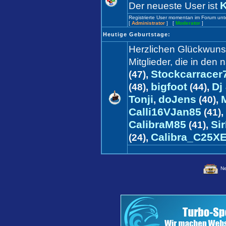
K
Der neueste User ist
Registrierte User momentan im Forum unt
[
Administrator
] [
Moderator
]
Heutige Geburtstage:
Herzlichen Glückwun
Mitglieder, die in de
Stockcarracer
(47),
bigfoot
Dj
(48),
(44),
Tonji
doJens
,
(40),
Calli16VJan85
(41),
CalibraM85
Si
(41),
Calibra_C25X
(24),
Ne