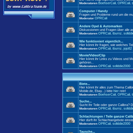
BoehserCali
OPRCali
Moderatoren
,
,
Computer / Handy
Fragen und Probleme rund um die mul
OPRCali
Moderator
Andere Opel & Automarken
Diskussionen und Fragen über alle 
OPRCali
tburnz
solldd
Moderatoren
,
,
Wie funktioniert eigentlich...
Hier könnt ihr fragen, wie welches Tei
OPRCali
tburnz
jojo82
Moderatoren
,
,
Movie/Video/Clip
Hier könnt ihr Links zu Videos und Mo
gehören...
OPRCali
sollddie2000
Moderatoren
,
Biete...
Hier könnt ihr alles zum Thema Calib
Mobile.de, Ebay...) bitte
hier
rein!
BoehserCali
OPRCali
Moderatoren
,
,
Suche...
Sucht Ihr Teile oder ganze Calibra? D
OPRCali
tburnz
solldd
Moderatoren
,
,
Schlachtungen / Teile ganzer Cali
Hier dürft ihr Schlachtangebote einste
OPRCali
sollddie2000
Moderatoren
,
Tausche...