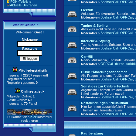
FOH-Teileliste
BoehserCali
OPRCali
Moderatoren
,
,
Aktuelle Umfragen
Elektrik
Anlasser, Zündverteiler, Batterie, Lim
BoehserCali
OPRCali
Moderatoren
,
,
Wer ist Online ?
Tuning & Styling
Alles was nicht Serie ist und nicht i
Willkommen
Gast
!
BoehserCali
OPRCali
Moderatoren
,
,
Nickname
Interieur & Styling
Tacho, Armaturen, Schalter, Sitze un
BoehserCali
OPRCali
Passwort
Moderatoren
,
,
Car-Hifi
Radio, Multimedia, Endstufe, Verkabe
OPRCali
tburnz
solldd
Moderatoren
,
,
Mitgliederstatistik
HU/AU/Änderungsabnahmen
Insgesamt
22787
registriert!
Alle Fragen rund ums "zulässige" Fa
Registriert heute:
0
BoehserCali
OPRCali
Moderatoren
,
,
Registriert gestern:
0
Sonstiges zur Calibra-Technik
Allgemeine Themen um den Calibra un
Onlinestatistik
in kein anderes Forum passt!
Mitglieder Online:
1
BoehserCali
OPRCali
Moderatoren
,
,
Gäste Online:
69
Restaurierungen / Neuaufbau
Insgesamt:
70
Fans!
Hier kommen ausschließlich Themen z
Themen mit Teilrestauration
BoehserCali
OPRCali
Moderatoren
,
,
Du kannst dich
hier
kostenfrei
registrieren
Kaufberatung