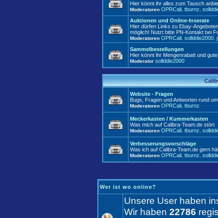
Hier könnt ihr alles zum Tausch anbie
OPRCali
tburnz
solldd
Moderatoren
,
,
Auktionen und Online-Inserate
Hier dürfen Links zu Ebay-Angeboten
möglich! Nutzt bitte PN-Kontakt bei F
OPRCali
sollddie2000
Moderatoren
,
,
Sammelbestellungen
Hier könnt ihr Mengenrabatt und gute
sollddie2000
Moderator
Calib
Website - Fragen
Bugs, Fragen und Antworten rund um
OPRCali
tburnz
Moderatoren
,
Meckerkasten / Kummerkasten
Was mich auf Calibra-Team.de stört
OPRCali
tburnz
solldd
Moderatoren
,
,
Verbesserungsvorschläge
Was ich auf Calibra-Team.de gern hät
OPRCali
tburnz
solldd
Moderatoren
,
,
Wer ist wo online?
Unsere User haben i
Wir haben
22786
regis