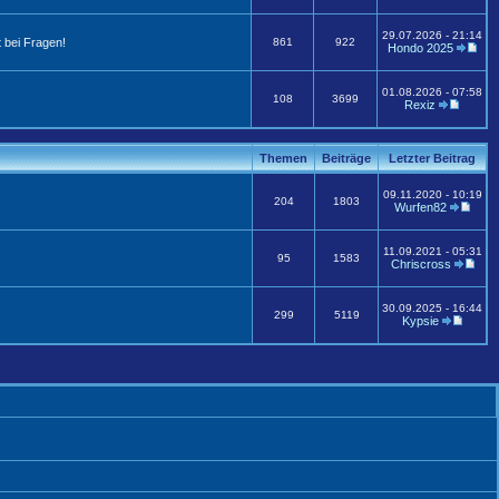
29.07.2026 - 21:14
 bei Fragen!
861
922
Hondo 2025
01.08.2026 - 07:58
108
3699
Rexiz
Themen
Beiträge
Letzter Beitrag
09.11.2020 - 10:19
204
1803
Wurfen82
11.09.2021 - 05:31
95
1583
Chriscross
30.09.2025 - 16:44
299
5119
Kypsie