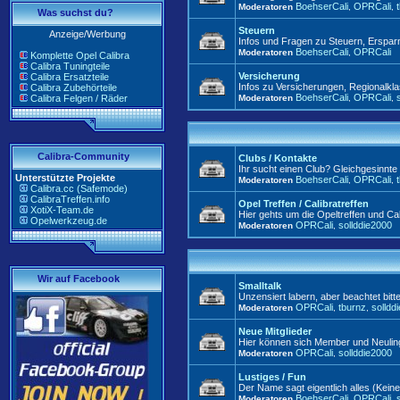
BoehserCali
OPRCali
Moderatoren
,
,
Was suchst du?
Steuern
Anzeige/Werbung
Infos und Fragen zu Steuern, Ersp
BoehserCali
OPRCali
Moderatoren
,
Komplette Opel Calibra
Calibra Tuningteile
Versicherung
Calibra Ersatzteile
Infos zu Versicherungen, Regionalkla
Calibra Zubehörteile
BoehserCali
OPRCali
Calibra Felgen / Räder
Moderatoren
,
,
Calibra-Community
Clubs / Kontakte
Ihr sucht einen Club? Gleichgesinnt
Unterstützte Projekte
BoehserCali
OPRCali
Moderatoren
,
,
Calibra.cc (Safemode)
CalibraTreffen.info
Opel Treffen / Calibratreffen
XotiX-Team.de
Hier gehts um die Opeltreffen und Cali
Opelwerkzeug.de
OPRCali
sollddie2000
Moderatoren
,
Wir auf Facebook
Smalltalk
Unzensiert labern, aber beachtet bitt
OPRCali
tburnz
solldd
Moderatoren
,
,
Neue Mitglieder
Hier können sich Member und Neuling
OPRCali
sollddie2000
Moderatoren
,
Lustiges / Fun
Der Name sagt eigentlich alles (Kei
BoehserCali
OPRCali
Moderatoren
,
,