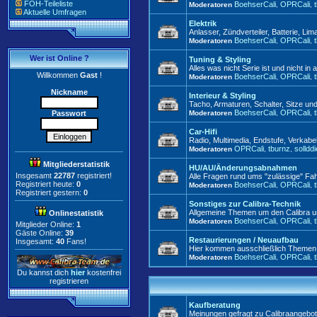
FOH-Teileliste
BoehserCali
OPRCali
Moderatoren
,
,
Aktuelle Umfragen
Elektrik
Anlasser, Zündverteiler, Batterie, Lim
BoehserCali
OPRCali
Moderatoren
,
,
Wer ist Online ?
Tuning & Styling
Alles was nicht Serie ist und nicht i
Willkommen
Gast
!
BoehserCali
OPRCali
Moderatoren
,
,
Nickname
Interieur & Styling
Tacho, Armaturen, Schalter, Sitze un
BoehserCali
OPRCali
Passwort
Moderatoren
,
,
Car-Hifi
Radio, Multimedia, Endstufe, Verkabe
OPRCali
tburnz
solldd
Moderatoren
,
,
Mitgliederstatistik
HU/AU/Änderungsabnahmen
Insgesamt
22787
registriert!
Alle Fragen rund ums "zulässige" Fa
Registriert heute:
0
BoehserCali
OPRCali
Moderatoren
,
,
Registriert gestern:
0
Sonstiges zur Calibra-Technik
Allgemeine Themen um den Calibra un
Onlinestatistik
BoehserCali
OPRCali
Moderatoren
,
,
Mitglieder Online:
1
Gäste Online:
39
Restaurierungen / Neuaufbau
Insgesamt:
40
Fans!
Hier kommen ausschließlich Themen zu
BoehserCali
OPRCali
Moderatoren
,
,
Du kannst dich
hier
kostenfrei
registrieren
Kaufberatung
Meinungen gefragt zu Calibraangebote