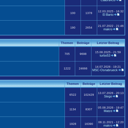
Calibra459
12.03.2025 - 16:32
100
1378
El Barto
21.07.2022 - 21:46
190
2654
makro
Themen
Beiträge
Letzter Beitrag
15.08.2025 - 21:59
705
9698
turbo53
14.07.2026 - 19:21
1222
24666
MSC-Osnabrueck
Themen
Beiträge
Letzter Beitrag
13.07.2026 - 20:13
6522
102429
Stego
05.08.2026 - 19:47
1134
8307
Matze
08.11.2021 - 12:20
1928
16390
makro