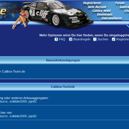
Mehr Optionen wirst Du hier finden, wenn Du eingeloggt/reg
FAQ
Boardregeln
Suchen
Registrie
News/Ankündigungen
n Calibra-Team.de
Calibra-Technik
ung oder anderen Anbauaggregaten
tburnz
sollddie2000
jojo82
,
,
hier rein
tburnz
sollddie2000
jojo82
,
,