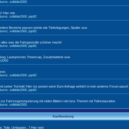
tburnz
sollddie2000
,
a? Hier rein
tburnz
sollddie2000
jojo82
,
,
n andere Bereiche passen würde wie Tieferlegungen, Spoiler usw.
tburnz
sollddie2000
jojo82
,
,
d alles was die Fahrgastzelle schöner macht!
tburnz
sollddie2000
jojo82
,
,
lung, Lautsprecher, Powercap, Zusatzbatterie usw.
ie2000
hren.
tburnz
sollddie2000
jojo82
,
,
d seiner Technik! Hier nur posten wenn Eure Anfrage wirklich in kein anderes Forum passt!
tburnz
sollddie2000
jojo82
,
,
r Fahrzeugrestaurierung mit vielen Bildern rein bzw. Themen mit Teilrestauration
tburnz
sollddie2000
,
Kaufberatung
, Teile, Umbauten...? Hier rein!