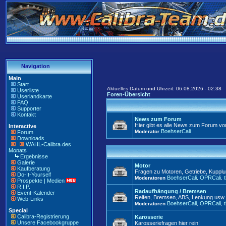
Navigation
Main
Start
Aktuelles Datum und Uhrzeit: 06.08.2026 - 02:38
Userliste
Foren-Übersicht
Userlandkarte
FAQ
Supporter
Kontakt
News zum Forum
Hier gibt es alle News zum Forum vo
Interactive
BoehserCali
Moderator
Forum
Downloads
WAHL-Calibra des
Monats
Ergebnisse
Galerie
Motor
Kaufberatung
Fragen zu Motoren, Getriebe, Kuppl
Do-It-Yourself
BoehserCali
OPRCali
Moderatoren
,
,
Prospekte | Medien
R.I.P.
Radaufhängung / Bremsen
Event-Kalender
Reifen, Bremsen, ABS, Lenkung usw. 
Web-Links
BoehserCali
OPRCali
Moderatoren
,
,
Special
Calibra-Registrierung
Karosserie
Unsere Facebookgruppe
Karosseriefragen hier rein!