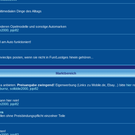
timedialen Dinge des Alltags
anderen Opelmodelle und sonstige Automarken
ie2000
jojo82
,
l am Auto funktioniert!
vieclips posten, wenn sie nicht in Fun/Lustiges hinein gehören...
Marktbereich
ra anbieten.
Preisangabe zwingend!
Eigenwerbung (Links zu Mobile.de, Ebay...) bitte
hier
re
tburnz
sollddie2000
jojo82
,
,
ann hier rein!
ie2000
jojo82
,
bra
llen ohne Preisbindungspflicht einzelner Teile
ten!
ie2000
jojo82
,