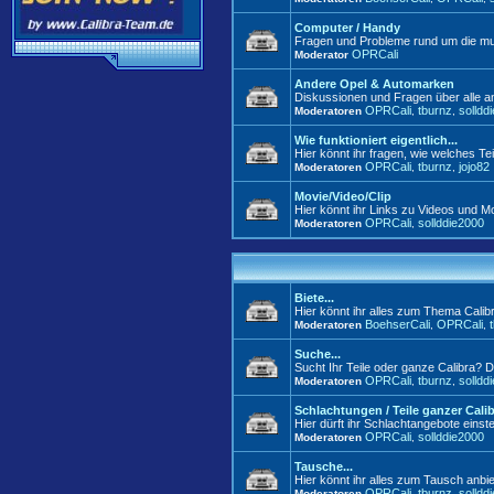
Computer / Handy
Fragen und Probleme rund um die mul
OPRCali
Moderator
Andere Opel & Automarken
Diskussionen und Fragen über alle 
OPRCali
tburnz
solldd
Moderatoren
,
,
Wie funktioniert eigentlich...
Hier könnt ihr fragen, wie welches Tei
OPRCali
tburnz
jojo82
Moderatoren
,
,
Movie/Video/Clip
Hier könnt ihr Links zu Videos und Mo
OPRCali
sollddie2000
Moderatoren
,
Biete...
Hier könnt ihr alles zum Thema Calib
BoehserCali
OPRCali
Moderatoren
,
,
Suche...
Sucht Ihr Teile oder ganze Calibra? D
OPRCali
tburnz
solldd
Moderatoren
,
,
Schlachtungen / Teile ganzer Cali
Hier dürft ihr Schlachtangebote einste
OPRCali
sollddie2000
Moderatoren
,
Tausche...
Hier könnt ihr alles zum Tausch anbie
OPRCali
tburnz
solldd
Moderatoren
,
,