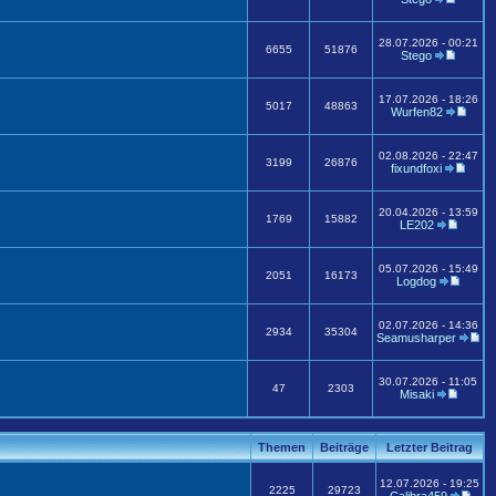
28.07.2026 - 00:21
6655
51876
Stego
17.07.2026 - 18:26
5017
48863
Wurfen82
02.08.2026 - 22:47
3199
26876
fixundfoxi
20.04.2026 - 13:59
1769
15882
LE202
05.07.2026 - 15:49
2051
16173
Logdog
02.07.2026 - 14:36
2934
35304
Seamusharper
30.07.2026 - 11:05
47
2303
Misaki
Themen
Beiträge
Letzter Beitrag
12.07.2026 - 19:25
2225
29723