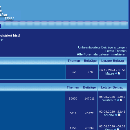
istriert bist!
ren
Unbeantwortete Beiträge anzeigen
Letzte Themen
Alle Foren als gelesen markieren
Themen
Beiträge
Letzter Beitrag
06.12.2024 - 08:50
12
376
Matze
Themen
Beiträge
Letzter Beitrag
05.08.2026 - 22:43
15056
147011
Wurfen82
02.08.2026 - 22:41
5018
46872
nr1ebw
02.08.2026 - 06:01
4158
40234
Stego