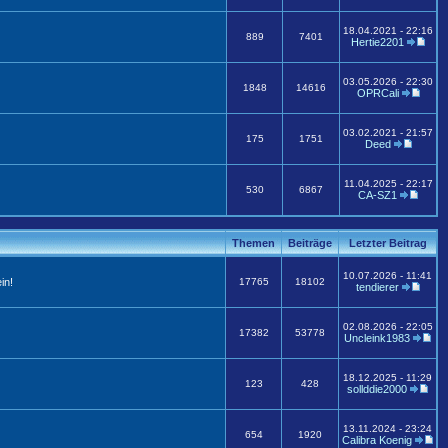
18.04.2021 - 22:16
889
7401
Hertie2201
03.05.2026 - 22:30
1848
14616
OPRCali
03.02.2021 - 21:57
175
1751
Deed
11.04.2025 - 22:17
530
6867
CA-SZ1
Themen
Beiträge
Letzter Beitrag
10.07.2026 - 11:41
in!
17765
18102
tendierer
02.08.2026 - 22:05
17382
53778
Uncleink1983
18.12.2025 - 11:29
123
428
sollddie2000
13.11.2024 - 23:24
654
1920
Calibra Koenig