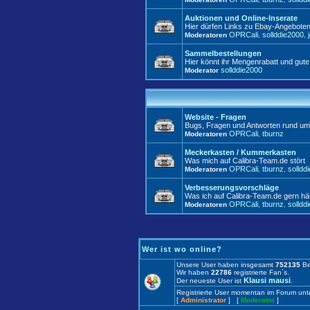
Auktionen und Online-Inserate
Hier dürfen Links zu Ebay-Angeboten,
OPRCali
sollddie2000
Moderatoren
,
,
Sammelbestellungen
Hier könnt ihr Mengenrabatt und gute
sollddie2000
Moderator
Website - Fragen
Bugs, Fragen und Antworten rund um
OPRCali
tburnz
Moderatoren
,
Meckerkasten / Kummerkasten
Was mich auf Calibra-Team.de stört
OPRCali
tburnz
solldd
Moderatoren
,
,
Verbesserungsvorschläge
Was ich auf Calibra-Team.de gern hät
OPRCali
tburnz
solldd
Moderatoren
,
,
Wer ist wo online?
Unsere User haben insgesamt
752135
Be
Wir haben
22786
registrierte Fan´s.
Klausi mausi
Der neueste User ist
.
Registrierte User momentan im Forum un
[
Administrator
] [
Moderator
]