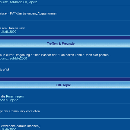
tburnz
sollddie2000
jojo82
,
,
arnissen, KAT-Umrüstungen, Abgasnormen
ssen, Tarifen usw.
sollddie2000
Treffen & Freunde
e aus eurer Umgebung? Einen Bastler der Euch helfen kann? Dann hier posten...
tburnz
sollddie2000
,
treffs!
Off-Topic
e die
Forumregeln
ie2000
jojo82
,
e der Community vorstellen...
ne Witzeecke daraus machen!)
sollddie2000