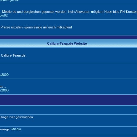
 Mobile.de und dergleichen gepostet werden. Kein Antworten möglich! Nutzt bitte PN-Kontakt
jojo82
 Preise erzielen -wenn einige mit euch mitkaufen!
Calibra-Team.de Website
 Calibra-Team.de
ie2000
te...
ie2000
iträge hier geschrieben.
Misaki
terwegs: