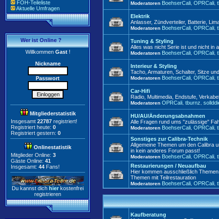
FOH-Teileliste
BoehserCali
OPRCali
Moderatoren
,
,
Aktuelle Umfragen
Elektrik
Anlasser, Zündverteiler, Batterie, Lim
BoehserCali
OPRCali
Moderatoren
,
,
Wer ist Online ?
Tuning & Styling
Alles was nicht Serie ist und nicht i
Willkommen
Gast
!
BoehserCali
OPRCali
Moderatoren
,
,
Nickname
Interieur & Styling
Tacho, Armaturen, Schalter, Sitze un
BoehserCali
OPRCali
Passwort
Moderatoren
,
,
Car-Hifi
Radio, Multimedia, Endstufe, Verkabe
OPRCali
tburnz
solldd
Moderatoren
,
,
Mitgliederstatistik
HU/AU/Änderungsabnahmen
Insgesamt
22787
registriert!
Alle Fragen rund ums "zulässige" Fa
Registriert heute:
0
BoehserCali
OPRCali
Moderatoren
,
,
Registriert gestern:
0
Sonstiges zur Calibra-Technik
Allgemeine Themen um den Calibra un
Onlinestatistik
in kein anderes Forum passt!
Mitglieder Online:
3
BoehserCali
OPRCali
Moderatoren
,
,
Gäste Online:
41
Restaurierungen / Neuaufbau
Insgesamt:
44
Fans!
Hier kommen ausschließlich Themen z
Themen mit Teilrestauration
BoehserCali
OPRCali
Moderatoren
,
,
Du kannst dich
hier
kostenfrei
registrieren
Kaufberatung