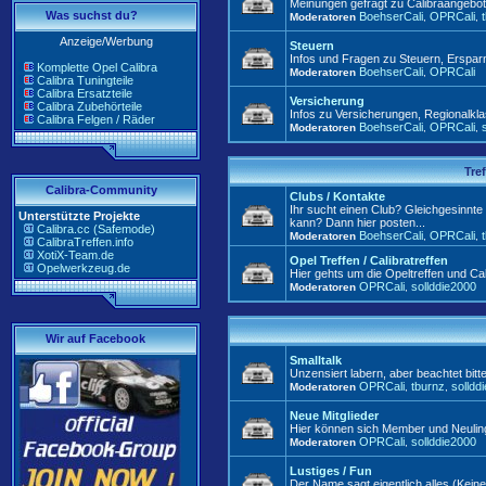
Meinungen gefragt zu Calibraangebote
Was suchst du?
BoehserCali
OPRCali
Moderatoren
,
,
Anzeige/Werbung
Steuern
Infos und Fragen zu Steuern, Ersp
Komplette Opel Calibra
BoehserCali
OPRCali
Moderatoren
,
Calibra Tuningteile
Calibra Ersatzteile
Versicherung
Calibra Zubehörteile
Infos zu Versicherungen, Regionalkla
Calibra Felgen / Räder
BoehserCali
OPRCali
Moderatoren
,
,
Tre
Calibra-Community
Clubs / Kontakte
Ihr sucht einen Club? Gleichgesinnt
Unterstützte Projekte
kann? Dann hier posten...
Calibra.cc (Safemode)
BoehserCali
OPRCali
Moderatoren
,
,
CalibraTreffen.info
XotiX-Team.de
Opel Treffen / Calibratreffen
Opelwerkzeug.de
Hier gehts um die Opeltreffen und Cali
OPRCali
sollddie2000
Moderatoren
,
Wir auf Facebook
Smalltalk
Unzensiert labern, aber beachtet bitt
OPRCali
tburnz
solldd
Moderatoren
,
,
Neue Mitglieder
Hier können sich Member und Neuling
OPRCali
sollddie2000
Moderatoren
,
Lustiges / Fun
Der Name sagt eigentlich alles (Kei