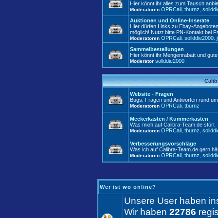
Hier könnt ihr alles zum Tausch anbie
OPRCali
tburnz
solldd
Moderatoren
,
,
Auktionen und Online-Inserate
Hier dürfen Links zu Ebay-Angeboten
möglich! Nutzt bitte PN-Kontakt bei F
OPRCali
sollddie2000
Moderatoren
,
,
Sammelbestellungen
Hier könnt ihr Mengenrabatt und gute
sollddie2000
Moderator
Calib
Website - Fragen
Bugs, Fragen und Antworten rund um
OPRCali
tburnz
Moderatoren
,
Meckerkasten / Kummerkasten
Was mich auf Calibra-Team.de stört
OPRCali
tburnz
solldd
Moderatoren
,
,
Verbesserungsvorschläge
Was ich auf Calibra-Team.de gern hät
OPRCali
tburnz
solldd
Moderatoren
,
,
Wer ist wo online?
Unsere User haben i
Wir haben
22786
regis