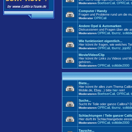
BoehserCali
OPRCali
Moderatoren
,
,
Computer / Handy
Fragen und Probleme rund um die mul
OPRCali
Moderator
Andere Opel & Automarken
Diskussionen und Fragen über alle 
OPRCali
tburnz
solldd
Moderatoren
,
,
Wie funktioniert eigentlich...
Hier könnt ihr fragen, wie welches Tei
OPRCali
tburnz
jojo82
Moderatoren
,
,
Movie/Video/Clip
Hier könnt ihr Links zu Videos und Mo
gehören...
OPRCali
sollddie2000
Moderatoren
,
Biete...
Hier könnt ihr alles zum Thema Calib
Mobile.de, Ebay...) bitte
hier
rein!
BoehserCali
OPRCali
Moderatoren
,
,
Suche...
Sucht Ihr Teile oder ganze Calibra? D
OPRCali
tburnz
solldd
Moderatoren
,
,
Schlachtungen / Teile ganzer Cali
Hier dürft ihr Schlachtangebote einste
OPRCali
sollddie2000
Moderatoren
,
Tausche...