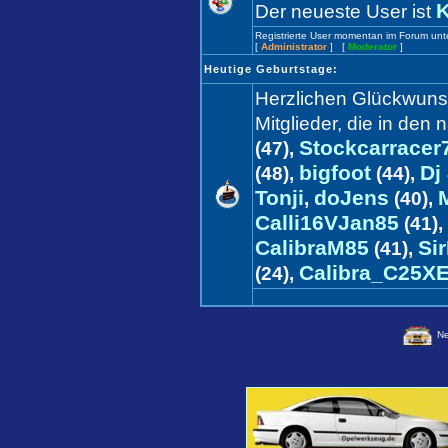
K
Der neueste User ist
Registrierte User momentan im Forum un
[
Administrator
] [
Moderator
]
Heutige Geburtstage:
Herzlichen Glückwun
Mitglieder, die in de
Stockcarracer
(47),
bigfoot
Dj
(48),
(44),
Tonji
doJens
,
(40),
Calli16VJan85
(41),
CalibraM85
Si
(41),
Calibra_C25X
(24),
Ne