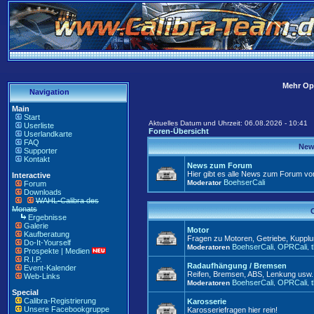
Mehr Opt
Navigation
Main
Start
Aktuelles Datum und Uhrzeit: 06.08.2026 - 10:41
Userliste
Foren-Übersicht
Userlandkarte
FAQ
New
Supporter
Kontakt
News zum Forum
Hier gibt es alle News zum Forum vo
Interactive
BoehserCali
Moderator
Forum
Downloads
WAHL-Calibra des
Monats
C
Ergebnisse
Galerie
Motor
Kaufberatung
Fragen zu Motoren, Getriebe, Kuppl
Do-It-Yourself
BoehserCali
OPRCali
Moderatoren
,
,
Prospekte | Medien
R.I.P.
Radaufhängung / Bremsen
Event-Kalender
Reifen, Bremsen, ABS, Lenkung usw. 
Web-Links
BoehserCali
OPRCali
Moderatoren
,
,
Special
Calibra-Registrierung
Karosserie
Unsere Facebookgruppe
Karosseriefragen hier rein!