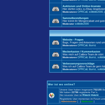
Auktionen und Online-Inserate
Hier dürfen Links zu Ebay-Angeboten,
OPRCali
sollddie2000
Moderatoren
,
,
Sammelbestellungen
Hier könnt ihr Mengenrabatt und gute
sollddie2000
Moderator
Website - Fragen
Bugs, Fragen und Antworten rund um
OPRCali
tburnz
Moderatoren
,
Meckerkasten / Kummerkasten
Was mich auf Calibra-Team.de stört
OPRCali
tburnz
solldd
Moderatoren
,
,
Verbesserungsvorschläge
Was ich auf Calibra-Team.de gern hät
OPRCali
tburnz
solldd
Moderatoren
,
,
Wer ist wo online?
Unsere User haben insgesamt
752155
Be
Wir haben
22786
registrierte Fan´s.
Klausi mausi
Der neueste User ist
.
Registrierte User momentan im Forum unt
[
Administrator
] [
Moderator
]