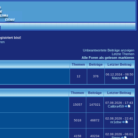
istriert bist!
ren
Unbeantwortete Beiträge anzeigen
Letzte Themen
Alle Foren als gelesen markieren
Themen
Beiträge
Letzter Beitrag
06.12.2024 - 08:50
12
376
Matze
Themen
Beiträge
Letzter Beitrag
07.08.2026 - 17:43
15057
147021
Calibra459
02.08.2026 - 22:41
5018
46872
nr1ebw
02.08.2026 - 06:01
4158
40234
Stego