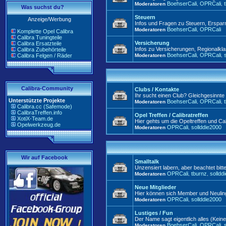
BoehserCali
OPRCali
Moderatoren
,
,
Was suchst du?
Steuern
Anzeige/Werbung
Infos und Fragen zu Steuern, Ersp
BoehserCali
OPRCali
Moderatoren
,
Komplette Opel Calibra
Calibra Tuningteile
Versicherung
Calibra Ersatzteile
Infos zu Versicherungen, Regionalkla
Calibra Zubehörteile
BoehserCali
OPRCali
Calibra Felgen / Räder
Moderatoren
,
,
Calibra-Community
Clubs / Kontakte
Ihr sucht einen Club? Gleichgesinnt
Unterstützte Projekte
BoehserCali
OPRCali
Moderatoren
,
,
Calibra.cc (Safemode)
CalibraTreffen.info
Opel Treffen / Calibratreffen
XotiX-Team.de
Hier gehts um die Opeltreffen und Cali
Opelwerkzeug.de
OPRCali
sollddie2000
Moderatoren
,
Wir auf Facebook
Smalltalk
Unzensiert labern, aber beachtet bitt
OPRCali
tburnz
solldd
Moderatoren
,
,
Neue Mitglieder
Hier können sich Member und Neuling
OPRCali
sollddie2000
Moderatoren
,
Lustiges / Fun
Der Name sagt eigentlich alles (Kei
BoehserCali
OPRCali
Moderatoren
,
,