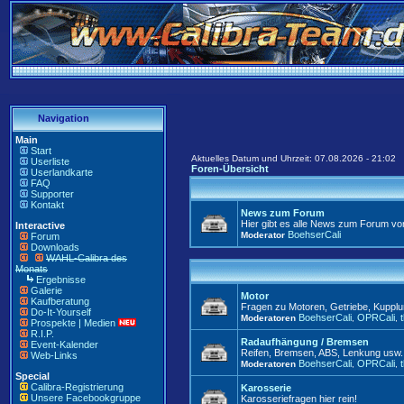
Navigation
Main
Start
Aktuelles Datum und Uhrzeit: 07.08.2026 - 21:02
Userliste
Foren-Übersicht
Userlandkarte
FAQ
Supporter
Kontakt
News zum Forum
Hier gibt es alle News zum Forum vo
Interactive
BoehserCali
Moderator
Forum
Downloads
WAHL-Calibra des
Monats
Ergebnisse
Galerie
Motor
Kaufberatung
Fragen zu Motoren, Getriebe, Kuppl
Do-It-Yourself
BoehserCali
OPRCali
Moderatoren
,
,
Prospekte | Medien
R.I.P.
Radaufhängung / Bremsen
Event-Kalender
Reifen, Bremsen, ABS, Lenkung usw. 
Web-Links
BoehserCali
OPRCali
Moderatoren
,
,
Special
Calibra-Registrierung
Karosserie
Unsere Facebookgruppe
Karosseriefragen hier rein!