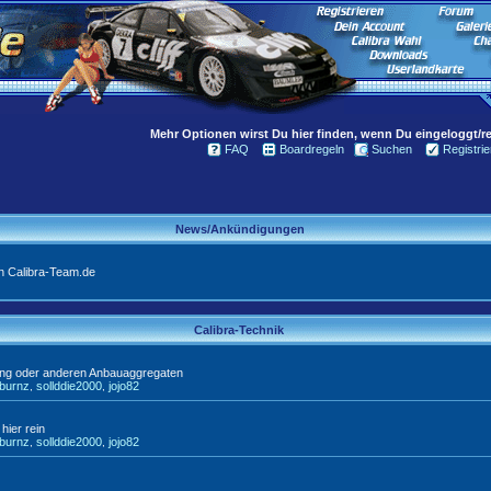
Mehr Optionen wirst Du hier finden, wenn Du eingeloggt/reg
FAQ
Boardregeln
Suchen
Registrie
News/Ankündigungen
n Calibra-Team.de
Calibra-Technik
ung oder anderen Anbauaggregaten
tburnz
sollddie2000
jojo82
,
,
hier rein
tburnz
sollddie2000
jojo82
,
,