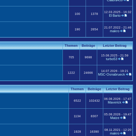
Calibra459
12.03.2025 - 16:32
100
1378
El Barto
21.07.2022 - 21:46
190
2654
makro
Themen
Beiträge
Letzter Beitrag
15.08.2025 - 21:59
705
9698
turbo53
14.07.2026 - 19:21
1222
24666
MSC-Osnabrueck
Themen
Beiträge
Letzter Beitrag
06.08.2026 - 17:47
6522
102432
Maverick
05.08.2026 - 19:47
1134
8307
Matze
08.11.2021 - 12:20
1928
16390
makro