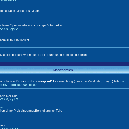
timedialen Dinge des Alltags
anderen Opelmodelle und sonstige Automarken
ie2000
jojo82
,
l am Auto funktioniert!
vieclips posten, wenn sie nicht in Fun/Lustiges hinein gehören...
Marktbereich
ra anbieten.
Preisangabe zwingend!
Eigenwerbung (Links zu Mobile.de, Ebay...) bitte
hier
re
tburnz
sollddie2000
jojo82
,
,
ann hier rein!
ie2000
jojo82
,
bra
llen ohne Preisbindungspflicht einzelner Teile
ten!
ie2000
jojo82
,