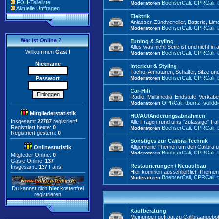
FOH-Teileliste
BoehserCali
OPRCali
Moderatoren
,
,
Aktuelle Umfragen
Elektrik
Anlasser, Zündverteiler, Batterie, Lim
BoehserCali
OPRCali
Moderatoren
,
,
Wer ist Online ?
Tuning & Styling
Alles was nicht Serie ist und nicht i
Willkommen
Gast
!
BoehserCali
OPRCali
Moderatoren
,
,
Nickname
Interieur & Styling
Tacho, Armaturen, Schalter, Sitze un
BoehserCali
OPRCali
Passwort
Moderatoren
,
,
Car-Hifi
Radio, Multimedia, Endstufe, Verkabe
OPRCali
tburnz
solldd
Moderatoren
,
,
Mitgliederstatistik
HU/AU/Änderungsabnahmen
Insgesamt
22787
registriert!
Alle Fragen rund ums "zulässige" Fa
Registriert heute:
0
BoehserCali
OPRCali
Moderatoren
,
,
Registriert gestern:
0
Sonstiges zur Calibra-Technik
Allgemeine Themen um den Calibra un
Onlinestatistik
BoehserCali
OPRCali
Moderatoren
,
,
Mitglieder Online:
0
Gäste Online:
137
Restaurierungen / Neuaufbau
Insgesamt:
137
Fans!
Hier kommen ausschließlich Themen zu
BoehserCali
OPRCali
Moderatoren
,
,
Du kannst dich
hier
kostenfrei
registrieren
Kaufberatung
Meinungen gefragt zu Calibraangebote