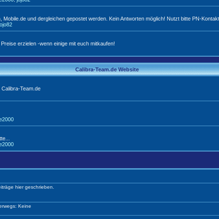
 Mobile.de und dergleichen gepostet werden. Kein Antworten möglich! Nutzt bitte PN-Kontakt
jojo82
 Preise erzielen -wenn einige mit euch mitkaufen!
Calibra-Team.de Website
 Calibra-Team.de
ie2000
te...
ie2000
iträge hier geschrieben.
erwegs: Keine