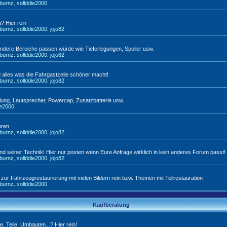
tburnz
sollddie2000
,
a? Hier rein
tburnz
sollddie2000
jojo82
,
,
n andere Bereiche passen würde wie Tieferlegungen, Spoiler usw.
tburnz
sollddie2000
jojo82
,
,
d alles was die Fahrgastzelle schöner macht!
tburnz
sollddie2000
jojo82
,
,
lung, Lautsprecher, Powercap, Zusatzbatterie usw.
ie2000
hren.
tburnz
sollddie2000
jojo82
,
,
d seiner Technik! Hier nur posten wenn Eure Anfrage wirklich in kein anderes Forum passt!
tburnz
sollddie2000
jojo82
,
,
r Fahrzeugrestaurierung mit vielen Bildern rein bzw. Themen mit Teilrestauration
tburnz
sollddie2000
,
Kaufberatung
, Teile, Umbauten...? Hier rein!