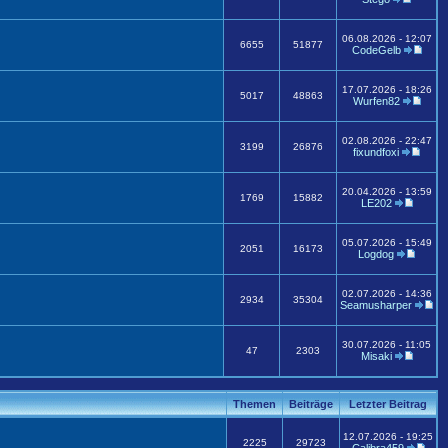
06.08.2026 - 12:07
6655
51877
CodeGelb
17.07.2026 - 18:26
5017
48863
Wurfen82
02.08.2026 - 22:47
3199
26876
fixundfoxi
20.04.2026 - 13:59
1769
15882
LE202
05.07.2026 - 15:49
2051
16173
Logdog
02.07.2026 - 14:36
2934
35304
Seamusharper
30.07.2026 - 11:05
47
2303
Misaki
Themen
Beiträge
Letzter Beitrag
12.07.2026 - 19:25
2225
29723