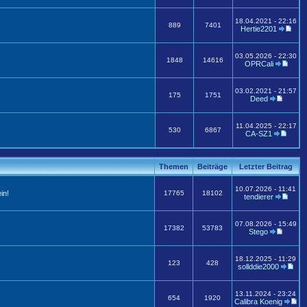
18.04.2021 - 22:16
889
7401
Hertie2201
03.05.2026 - 22:30
1848
14616
OPRCali
03.02.2021 - 21:57
175
1751
Deed
11.04.2025 - 22:17
530
6867
CA-SZ1
Themen
Beiträge
Letzter Beitrag
10.07.2026 - 11:41
in!
17765
18102
tendierer
07.08.2026 - 15:49
17382
53783
Stego
18.12.2025 - 11:29
123
428
sollddie2000
13.11.2024 - 23:24
654
1920
Calibra Koenig