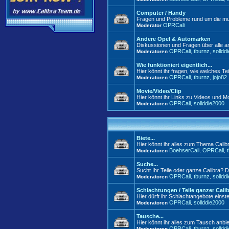
Computer / Handy
Fragen und Probleme rund um die mul
OPRCali
Moderator
Andere Opel & Automarken
Diskussionen und Fragen über alle 
OPRCali
tburnz
solldd
Moderatoren
,
,
Wie funktioniert eigentlich...
Hier könnt ihr fragen, wie welches Tei
OPRCali
tburnz
jojo82
Moderatoren
,
,
Movie/Video/Clip
Hier könnt ihr Links zu Videos und Mo
OPRCali
sollddie2000
Moderatoren
,
Biete...
Hier könnt ihr alles zum Thema Calib
BoehserCali
OPRCali
Moderatoren
,
,
Suche...
Sucht Ihr Teile oder ganze Calibra? D
OPRCali
tburnz
solldd
Moderatoren
,
,
Schlachtungen / Teile ganzer Cali
Hier dürft ihr Schlachtangebote einste
OPRCali
sollddie2000
Moderatoren
,
Tausche...
Hier könnt ihr alles zum Tausch anbie
OPRCali
tburnz
solldd
Moderatoren
,
,