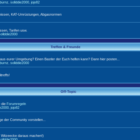
tburnz
sollddie2000
jojo82
,
,
arnissen, KAT-Umrüstungen, Abgasnormen
ssen, Tarifen usw.
sollddie2000
Treffen & Freunde
e aus eurer Umgebung? Einen Bastler der Euch helfen kann? Dann hier posten...
tburnz
sollddie2000
,
treffs!
Off-Topic
e die
Forumregeln
ie2000
jojo82
,
e der Community vorstellen...
ne Witzeecke daraus machen!)
sollddie2000