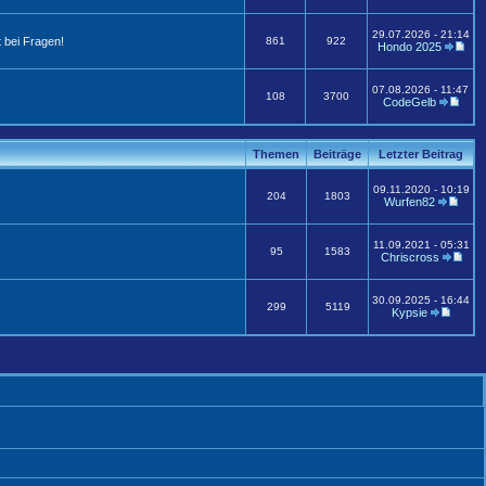
29.07.2026 - 21:14
 bei Fragen!
861
922
Hondo 2025
07.08.2026 - 11:47
108
3700
CodeGelb
Themen
Beiträge
Letzter Beitrag
09.11.2020 - 10:19
204
1803
Wurfen82
11.09.2021 - 05:31
95
1583
Chriscross
30.09.2025 - 16:44
299
5119
Kypsie