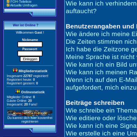
FOH-Teileliste
Wie kann ich verhindern
Aktuelle Umfragen
auftaucht?
Benutzerangaben und 
Wer ist Online ?
Wie ändere ich meine E
Willkommen
Gast
!
Nickname
Die Zeiten stimmen nich
Ich habe die Zeitzone ge
Passwort
Meine Sprache ist nicht 
Wie kann ich ein Bild 
Wie kann ich meinen R
Mitgliederstatistik
Insgesamt
22787
registriert!
Wenn ich auf den E-Mail
Registriert heute:
0
Registriert gestern:
0
aufgefordert, mich einz
Onlinestatistik
Mitglieder Online:
0
Gäste Online:
20
Beiträge schreiben
Insgesamt:
20
Fans!
Wie schreibe ein Thema
Wie editiere oder lösche
Du kannst dich
hier
kostenfrei
registrieren
Wie kann ich eine Sign
Wie erstelle ich eine U