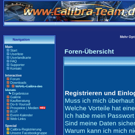
Mehr Opti
Navigation
Main
Foren-Übersicht
Start
Userliste
Userlandkarte
FAQ
Supporter
Kontakt
Interactive
Forum
Downloads
WAHL-Calibra des
Monats
Registrieren und Einl
Ergebnisse
Galerie
Muss ich mich überhaut 
Kaufberatung
Do-It-Yourself
Welche Vorteile hat ein
Prospekte | Medien
R.I.P.
Ich habe mein Passwort
Event-Kalender
Web-Links
Sind meine Daten siche
Special
Warum kann ich mich ni
Calibra-Registrierung
Unsere Facebookgruppe