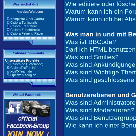
Wie editiere oder lösch
Was suchst du?
Warum kann ich ein For
Anzeige/Werbung
Warum kann ich bei Ab
Komplette Opel Calibra
Calibra Tuningteile
Calibra Ersatzteile
Calibra Zubehörteile
Was man in und mit Be
Calibra Felgen / Räder
Was ist BBCode?
Darf ich HTML benutze
Calibra-Community
Was sind Smilies?
Unterstützte Projekte
Was sind Ankündigunge
Calibra.cc (Safemode)
CalibraTreffen.info
Was sind Wichtige The
XotiX-Team.de
Opelwerkzeug.de
Was sind geschlossen
Benutzerebenen und 
Wir auf Facebook
Was sind Administrator
Was sind Moderatoren?
Was sind Benutzergrup
Wie kann ich einer Benu