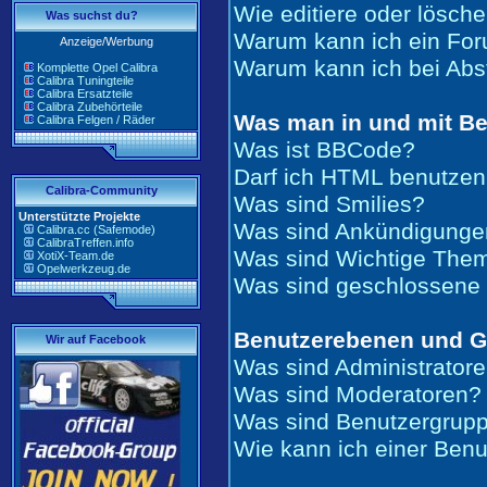
Wie editiere oder lösch
Was suchst du?
Warum kann ich ein For
Anzeige/Werbung
Warum kann ich bei Ab
Komplette Opel Calibra
Calibra Tuningteile
Calibra Ersatzteile
Calibra Zubehörteile
Was man in und mit Be
Calibra Felgen / Räder
Was ist BBCode?
Darf ich HTML benutze
Calibra-Community
Was sind Smilies?
Unterstützte Projekte
Was sind Ankündigunge
Calibra.cc (Safemode)
CalibraTreffen.info
Was sind Wichtige The
XotiX-Team.de
Opelwerkzeug.de
Was sind geschlossen
Benutzerebenen und 
Wir auf Facebook
Was sind Administrator
Was sind Moderatoren?
Was sind Benutzergrup
Wie kann ich einer Benu