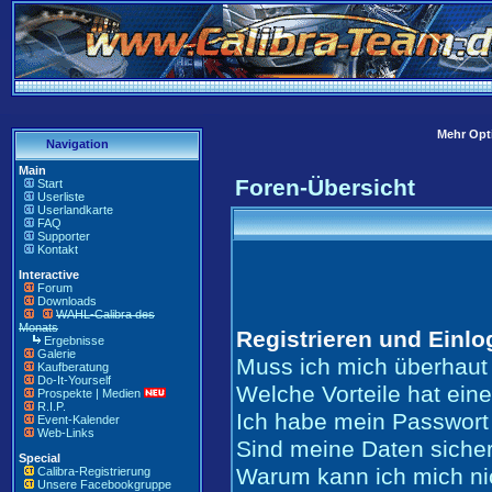
Mehr Opti
Navigation
Main
Foren-Übersicht
Start
Userliste
Userlandkarte
FAQ
Supporter
Kontakt
Interactive
Forum
Downloads
WAHL-Calibra des
Monats
Registrieren und Einl
Ergebnisse
Galerie
Muss ich mich überhaut 
Kaufberatung
Do-It-Yourself
Welche Vorteile hat ein
Prospekte | Medien
R.I.P.
Ich habe mein Passwort
Event-Kalender
Web-Links
Sind meine Daten siche
Special
Warum kann ich mich ni
Calibra-Registrierung
Unsere Facebookgruppe