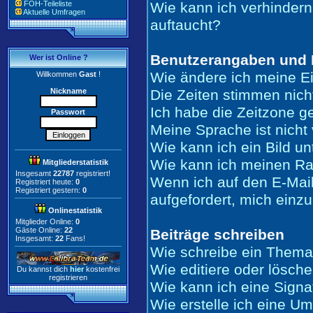
FOH-Teileliste
Wie kann ich verhindern
Aktuelle Umfragen
auftaucht?
Benutzerangaben und 
Wer ist Online ?
Wie ändere ich meine E
Willkommen
Gast
!
Nickname
Die Zeiten stimmen nich
Ich habe die Zeitzone ge
Passwort
Meine Sprache ist nicht 
Wie kann ich ein Bild 
Wie kann ich meinen R
Mitgliederstatistik
Insgesamt
22787
registriert!
Wenn ich auf den E-Mail
Registriert heute:
0
Registriert gestern:
0
aufgefordert, mich einz
Onlinestatistik
Mitglieder Online:
0
Gäste Online:
22
Beiträge schreiben
Insgesamt:
22
Fans!
Wie schreibe ein Thema
Wie editiere oder lösche
Du kannst dich
hier
kostenfrei
registrieren
Wie kann ich eine Sign
Wie erstelle ich eine U