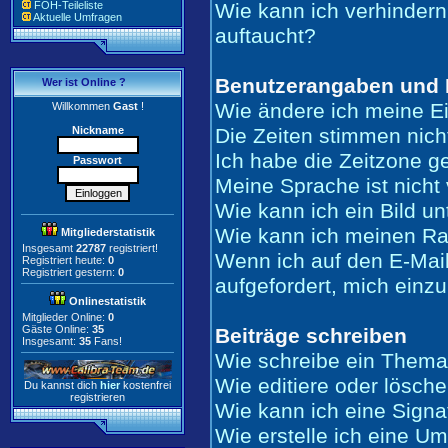
FOH-Teileliste
Wie kann ich verhindern
Aktuelle Umfragen
auftaucht?
Benutzerangaben und 
Wer ist Online ?
Wie ändere ich meine E
Willkommen
Gast
!
Nickname
Die Zeiten stimmen nich
Ich habe die Zeitzone ge
Passwort
Meine Sprache ist nicht 
Wie kann ich ein Bild 
Wie kann ich meinen R
Mitgliederstatistik
Insgesamt
22787
registriert!
Wenn ich auf den E-Mail
Registriert heute:
0
Registriert gestern:
0
aufgefordert, mich einz
Onlinestatistik
Mitglieder Online:
0
Gäste Online:
35
Beiträge schreiben
Insgesamt:
35
Fans!
Wie schreibe ein Thema
Wie editiere oder lösche
Du kannst dich
hier
kostenfrei
registrieren
Wie kann ich eine Sign
Wie erstelle ich eine U