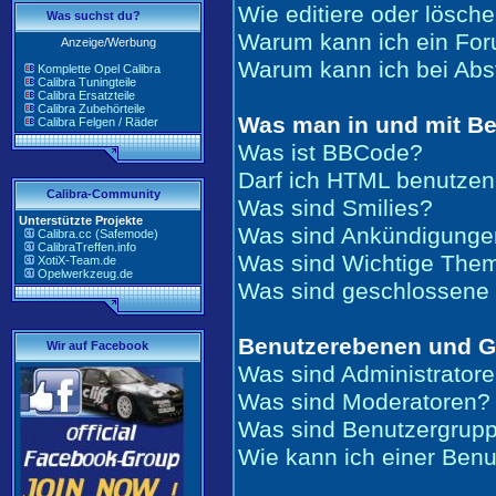
Wie editiere oder lösch
Was suchst du?
Warum kann ich ein For
Anzeige/Werbung
Warum kann ich bei Ab
Komplette Opel Calibra
Calibra Tuningteile
Calibra Ersatzteile
Calibra Zubehörteile
Was man in und mit Be
Calibra Felgen / Räder
Was ist BBCode?
Darf ich HTML benutze
Calibra-Community
Was sind Smilies?
Unterstützte Projekte
Was sind Ankündigunge
Calibra.cc (Safemode)
CalibraTreffen.info
Was sind Wichtige The
XotiX-Team.de
Opelwerkzeug.de
Was sind geschlossen
Benutzerebenen und 
Wir auf Facebook
Was sind Administrator
Was sind Moderatoren?
Was sind Benutzergrup
Wie kann ich einer Benu