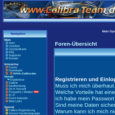
Mehr Opti
Navigation
Main
Foren-Übersicht
Start
Userliste
Userlandkarte
FAQ
Supporter
Kontakt
Interactive
Forum
Downloads
WAHL-Calibra des
Monats
Registrieren und Einl
Ergebnisse
Galerie
Muss ich mich überhaut 
Kaufberatung
Do-It-Yourself
Welche Vorteile hat ein
Prospekte | Medien
R.I.P.
Ich habe mein Passwort
Event-Kalender
Web-Links
Sind meine Daten siche
Special
Warum kann ich mich ni
Calibra-Registrierung
Unsere Facebookgruppe