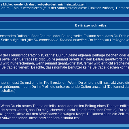
s klicke, werde ich dazu aufgefordert, mich einzuloggen!
 Forum E-Mails verschicken (falls der Administrator diese Funktion zulässt). Dam
Beiträge schreiben
rechenden Button auf der Forums- oder Beitragsseite. Es kann sein, dass Du Dich e
eite aufgelistet (die
Du kannst neue Themen erstellen, Du kannst an Umfragen t
r der Forumsmoderator bist, kannst Du nur Deine eigenen Beiträge löschen oder edi
s jeweiligen Beitrages klickst. Sollte jemand bereits auf den Beitrag geantwortet h
Er wird nur erscheinen, wenn jemand geantwortet hat, ferner wird er nicht erscheinen
n Beitrag editierten). Beachte, dass normale Benutzer keine Beiträge löschen könn
n, musst Du erst eine im Profil erstellen. Wenn Du eine erstellt hast, aktiviere d
ge anhängen, indem Du im Profil die entsprechende Option anwählst (Du kannst d
schaltest)
: Wenn Du ein neues Thema erstellst, (oder den ersten Beitrag eines Themas editiers
nicht sehen kannst, hast Du möglicherweise nicht die erforderlichen Rechte). Du s
nzugeben, klicke auf den
Möglichkeit hinzufügen
Knopf. Du kannst auch ein Zeitlim
Antwortoptionen, diese setzt der Administrator fest