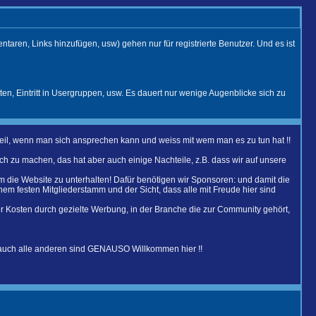
aren, Links hinzufügen, usw) gehen nur für registrierte Benutzer. Und es ist
ten, Eintritt in Usergruppen, usw. Es dauert nur wenige Augenblicke sich zu
Vorteil, wenn man sich ansprechen kann und weiss mit wem man es zu tun hat !!
h zu machen, das hat aber auch einige Nachteile, z.B. dass wir auf unsere
um die Website zu unterhalten! Dafür benötigen wir Sponsoren: und damit die
em festen Mitgliederstamm und der Sicht, dass alle mit Freude hier sind
er Kosten durch gezielte Werbung, in der Branche die zur Community gehört,
 auch alle anderen sind GENAUSO Willkommen hier !!