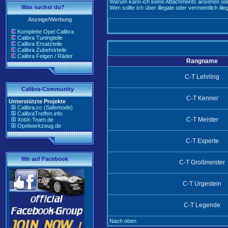
Warum kann ich keine Attachments ansehen ode
Was suchst du?
Wen sollte ich über illegale oder vermeintlich il
Anzeige/Werbung
Komplette Opel Calibra
Calibra Tuningteile
Calibra Ersatzteile
Calibra Zubehörteile
Calibra Felgen / Räder
Rangname
C-T Lehrling
Calibra-Community
C-T Kenner
Unterstützte Projekte
Calibra.cc (Safemode)
CalibraTreffen.info
C-T Meister
XotiX-Team.de
Opelwerkzeug.de
C-T Experte
Wir auf Facebook
C-T Großmeister
C-T Urgestein
C-T Legende
Nach oben