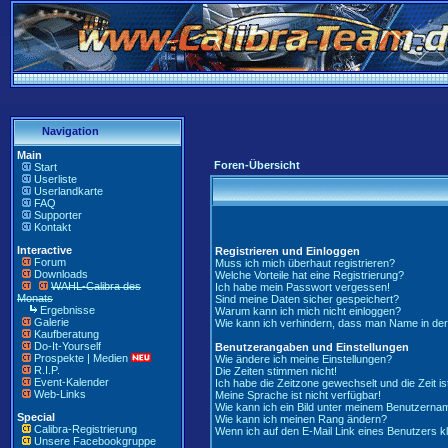
Navigation
Main
Foren-Übersicht
Start
Userliste
Userlandkarte
FAQ
Supporter
Kontakt
Interactive
Registrieren und Einloggen
Forum
Muss ich mich überhaut registrieren?
Downloads
Welche Vorteile hat eine Registrierung?
WAHL-Calibra des
Ich habe mein Passwort vergessen!
Monats
Sind meine Daten sicher gespeichert?
Ergebnisse
Warum kann ich mich nicht einloggen?
Galerie
Wie kann ich verhindern, dass man Name in der '
Kaufberatung
Do-It-Yourself
Benutzerangaben und Einstellungen
Prospekte | Medien
Wie ändere ich meine Einstellungen?
R.I.P.
Die Zeiten stimmen nicht!
Event-Kalender
Ich habe die Zeitzone gewechselt und die Zeit is
Web-Links
Meine Sprache ist nicht verfügbar!
Wie kann ich ein Bild unter meinem Benutzern
Special
Wie kann ich meinen Rang ändern?
Calibra-Registrierung
Wenn ich auf den E-Mail Link eines Benutzers kl
Unsere Facebookgruppe