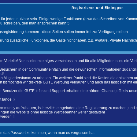
Registrieren und Einloggen
 für jeden nutzbar sein. Einige wenige Funktionen (etwa das Schreiben von Komment
 schreiben, den man ansprechen kann :)
sregistrierung kommen - diese Seiten sollen immer frei zur Verfügung stehen.
erung zusätzliche Funktionen, die Gäste nicht haben, z.B. Avatare, Private Nachrich
m Vorteile! Nur ist einem einiges verschlossen und für alle Mitglieder ist es ein 
 Besuchern in der Community einfach und die gewünschten Informationen zugänglic
nd!
en Mitgliederstamm zu arbeiten. Ein weiterer Punkt sind die Kosten die entstehen 
t ist möchten wir diskrete GUTE Werbung verkaufen und auch das lässt sich mit ein
te Benutzer die GUTE Infos und Support erhalten eine höhere Chance, effektiv uns
 lange :)
ommunity aufzubauen, ist herzlich eingeladen eine Registrierung zu machen, und
ungen die Website ohne lässtige Werbebanner weiter gestalten!
werden !!!
an das Passwort zu kommen, wenn man es vergessen hat :