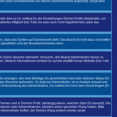
dern (wird normalerweise am oberen Bildschirmrand angezeigt, hängt aber
alls dem so ist, solltest Du die Einstellungen Deines Profils überprüfen, um
iertes Mitglied bist. Falls Du also noch nicht registriert bist, wäre das
en, dass das System auf Sommerzeit steht. Das Board ist nicht dazu erschaffen
r gewählten und der Boardzeit kommen kann.
t in Deine Sprache übersetzt. Versuche, den Board-Administrator davon zu
eiben. Weitere Informationen erhälst Du auf der phpBB Group Website (Der Link
ie anzeigen, wie viele Beiträge Du geschrieben hast oder welchen Status Du
 den Benutzer gebunden. Es liegt am Administrator, ob er Avatare erlaubt und
 Entscheidung des Administrators. Du solltest ihn nach dem Grund fragen (Er
hemen und in Deinem Profil, abhängig davon, welchen Style Du benutzt). Die
toren oder Administratoren, könnten einen speziellen Rang haben. Bitte
Administrator treffen, der Deinen Rang einfach wieder senkt.