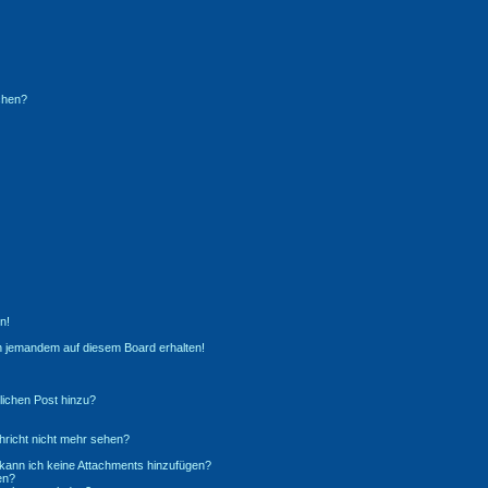
chen?
n!
n jemandem auf diesem Board erhalten!
lichen Post hinzu?
richt nicht mehr sehen?
 kann ich keine Attachments hinzufügen?
en?