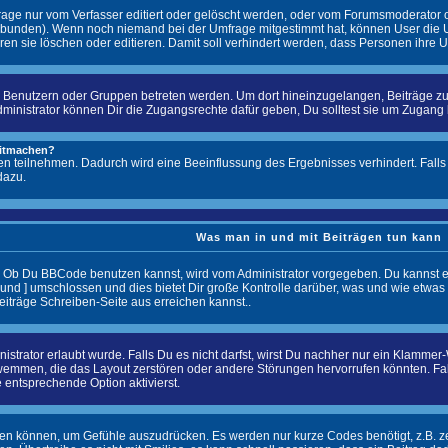
ge nur vom Verfasser editiert oder gelöscht werden, oder vom Forumsmoderator ode
bunden). Wenn noch niemand bei der Umfrage mitgestimmt hat, können User die Um
en sie löschen oder editieren. Damit soll verhindert werden, dass Personen ihre
enutzern oder Gruppen betreten werden. Um dort hineinzugelangen, Beiträge zu l
istrator können Dir die Zugangsrechte dafür geben, Du solltest sie um Zugang bitt
mitmachen?
en teilnehmen. Dadurch wird eine Beeinflussung des Ergebnisses verhindert. Falls 
dazu.
Was man in und mit Beiträgen tun kann
. Ob Du BBCode benutzen kannst, wird vom Administrator vorgegeben. Du kannst es
und ] umschlossen und dies bietet Dir große Kontrolle darüber, was und wie etwas
eiträge Schreiben-Seite aus erreichen kannst..
trator erlaubt wurde. Falls Du es nicht darfst, wirst Du nachher nur ein Klammer-W
emmen, die das Layout zerstören oder andere Störungen hervorrufen könnten. Fall
 entsprechende Option aktivierst.
rden können, um Gefühle auszudrücken. Es werden nur kurze Codes benötigt, z.B. zeig