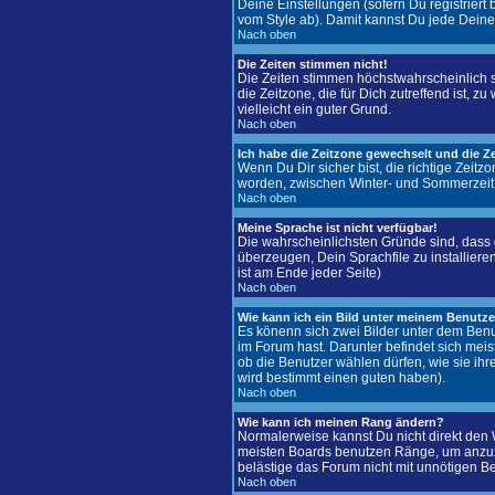
Deine Einstellungen (sofern Du registriert
vom Style ab). Damit kannst Du jede Deine
Nach oben
Die Zeiten stimmen nicht!
Die Zeiten stimmen höchstwahrscheinlich sch
die Zeitzone, die für Dich zutreffend ist, z
vielleicht ein guter Grund.
Nach oben
Ich habe die Zeitzone gewechselt und die Ze
Wenn Du Dir sicher bist, die richtige Zeit
worden, zwischen Winter- und Sommerzeit
Nach oben
Meine Sprache ist nicht verfügbar!
Die wahrscheinlichsten Gründe sind, dass d
überzeugen, Dein Sprachfile zu installiere
ist am Ende jeder Seite)
Nach oben
Wie kann ich ein Bild unter meinem Benut
Es könenn sich zwei Bilder unter dem Benu
im Forum hast. Darunter befindet sich meis
ob die Benutzer wählen dürfen, wie sie ih
wird bestimmt einen guten haben).
Nach oben
Wie kann ich meinen Rang ändern?
Normalerweise kannst Du nicht direkt den
meisten Boards benutzen Ränge, um anzuze
belästige das Forum nicht mit unnötigen B
Nach oben