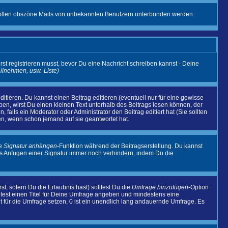
it sollen obszöne Mails von unbekannten Benutzern unterbunden werden.
rst registrieren musst, bevor Du eine Nachricht schreiben kannst - Deine
eilnehmen, usw.
-Liste)
tieren. Du kannst einen Beitrag editieren (eventuell nur für eine gewisse
aben, wirst Du einen kleinen Text unterhalb des Beitrags lesen können, der
, falls ein Moderator oder Administrator den Beitrag editiert hat (Sie sollten
en, wenn schon jemand auf sie geantwortet hat.
ie
Signatur anhängen
-Funktion während der Beitragserstellung. Du kannst
as Anfügen einer Signatur immer noch verhindern, indem Du die
t, sofern Du die Erlaubnis hast) solltest Du die
Umfrage hinzufügen
-Option
olltest einen Titel für Deine Umfrage angeben und mindestens eine
it für die Umfrage setzen, 0 ist ein unendlich lang andauernde Umfrage. Es