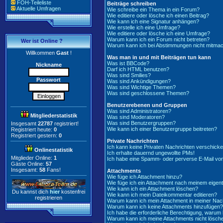
FOH-Teileliste
Beiträge schreiben
Aktuelle Umfragen
Wie schreibe ein Thema in ein Forum?
Wie editiere oder lösche ich einen Beitrag?
Wie kann ich eine Signatur anhängen?
Wie erstelle ich eine Umfrage?
Wie editiere oder lösche ich eine Umfrage?
Warum kann ich ein Forum nicht betreten?
Wer ist Online ?
Warum kann ich bei Abstimmungen nicht mitma
Willkommen
Gast
!
Was man in und mit Beiträgen tun kann
Was ist BBCode?
Nickname
Darf ich HTML benutzen?
Was sind Smilies?
Passwort
Was sind Ankündigungen?
Was sind Wichtige Themen?
Was sind geschlossene Themen?
Benutzerebenen und Gruppen
Was sind Administratoren?
Mitgliederstatistik
Was sind Moderatoren?
Was sind Benutzergruppen?
Insgesamt
22787
registriert!
Wie kann ich einer Benutzergruppe beitreten?
Registriert heute:
0
Registriert gestern:
0
Private Nachrichten
Ich kann keine Privaten Nachrichten verschicke
Onlinestatistik
Ich erhalte dauernd ungewollte PMs!
Mitglieder Online:
1
Ich habe eine Spamm- oder perverse E-Mail vo
Gäste Online:
57
Insgesamt:
58
Fans!
Attachments
Wie füge ich Attachment hinzu?
Wie füge ich ein Attachment nach meinem eigent
Wie kann ich ein Attachment löschen?
Du kannst dich
hier
kostenfrei
Wie kann ich mein Dateikommentar editieren?
registrieren
Warum kann ich mein Attachment in meiner Nach
Warum kann ich keine Attachments hinzufügen?
Ich habe die erforderliche Berechtigung, warum
Warum kann ich meine Attachments nicht lösch