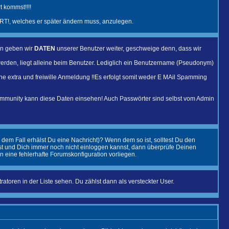
 kommst!!!!
T!, welches er später ändern muss, anzulegen.
en geben wir
DATEN
unserer Benutzer weiter, geschweige denn, dass wir
erden, liegt alleine beim Benutzer. Lediglich ein Benutzername (Pseudonym)
eine extra und freiwille Anmeldung !!Es erfolgt somit weder E MAil Spamming
ommunity kann diese Daten einsehen! Auch Passwörter sind selbst vom Admin
 dem Fall erhälst Du eine Nachricht)? Wenn dem so ist, solltest Du den
ist und Dich immer noch nicht einloggen kannst, dann überprüfe Deinen
n eine fehlerhafte Forumskonfiguration vorliegen.
atoren in der Liste sehen. Du zählst dann als versteckter User.