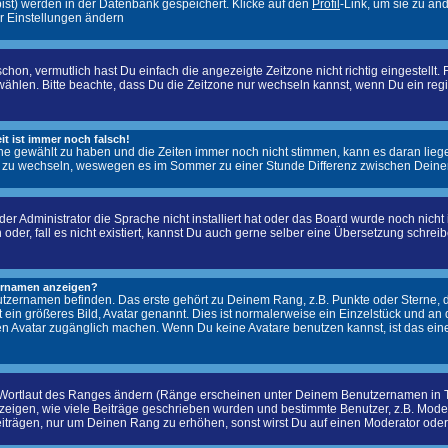
 bist) werden in der Datenbank gespeichert. Klicke auf den
Profil
-Link, um sie zu än
r Einstellungen ändern
on, vermutlich hast Du einfach die angezeigte Zeitzone nicht richtig eingestellt. F
u wählen. Bitte beachte, dass Du die Zeitzone nur wechseln kannst, wenn Du ein registr
it ist immer noch falsch!
zone gewählt zu haben und die Zeiten immer noch nicht stimmen, kann es daran lieg
 zu wechseln, weswegen es im Sommer zu einer Stunde Differenz zwischen Deine
er Administrator die Sprache nicht installiert hat oder das Board wurde noch nich
n oder, fall es nicht existiert, kannst Du auch gerne selber eine Übersetzung schr
zernamen anzeigen?
tzernamen befinden. Das erste gehört zu Deinem Rang, z.B. Punkte oder Sterne, d
t ein größeres Bild, Avatar genannt. Dies ist normalerweise ein Einzelstück und an
ren Avatar zugänglich machen. Wenn Du keine Avatare benutzen kannst, ist das eine
 Wortlaut des Ranges ändern (Ränge erscheinen unter Deinem Benutzernamen in T
igen, wie viele Beiträge geschrieben wurden und bestimmte Benutzer, z.B. Modera
eiträgen, nur um Deinen Rang zu erhöhen, sonst wirst Du auf einen Moderator oder 