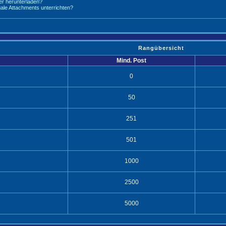
r herunterladen?
legale Attachments unterrichten?
Rangübersicht
Mind. Post
0
50
251
501
1000
2500
5000