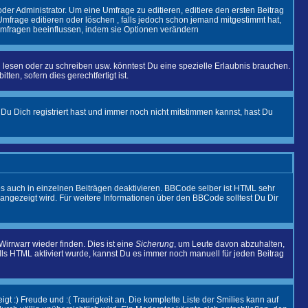
r Administrator. Um eine Umfrage zu editieren, editiere den ersten Beitrag
frage editieren oder löschen , falls jedoch schon jemand mitgestimmt hat,
 Umfragen beeinflussen, indem sie Optionen verändern
esen oder zu schreiben usw. könntest Du eine spezielle Erlaubnis brauchen.
en, sofern dies gerechtfertigt ist.
Du Dich registriert hast und immer noch nicht mitstimmen kannst, hast Du
 auch in einzelnen Beiträgen deaktivieren. BBCode selber ist HTML sehr
 angezeigt wird. Für weitere Informationen über den BBCode solltest Du Dir
irrwarr wieder finden. Dies ist eine
Sicherung
, um Leute davon abzuhalten,
s HTML aktiviert wurde, kannst Du es immer noch manuell für jeden Beitrag
t :) Freude und :( Traurigkeit an. Die komplette Liste der Smilies kann auf