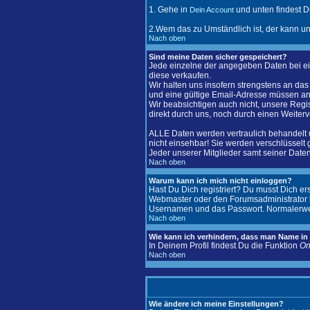
1. Gehe in
und unten findest D
Dein Account
2.Wem das zu Umständlich ist, der kann u
Nach oben
Sind meine Daten sicher gespeichert?
Jede einzelne der angegeben Daten bei ei
diese verkaufen.
Wir halten uns insofern strengstens an d
und eine gültige Email-Adresse müssen 
Wir beabsichtigen auch nicht, unsere Regis
direkt durch uns, noch durch einen Weiter
ALLE Daten werden vertraulich behandelt 
nicht einsehbar! Sie werden verschlüsselt 
Jeder unserer Mitglieder samt seiner Daten 
Nach oben
Warum kann ich mich nicht einloggen?
Hast Du Dich registriert? Du musst Dich er
Webmaster oder den Forumsadministrator ko
Usernamen und das Passwort. Normalerweise 
Nach oben
Wie kann ich verhindern, dass man Name in d
In Deinem Profil findest Du die Funktion
On
Nach oben
Wie ändere ich meine Einstellungen?