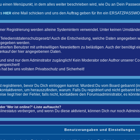
u einen Menüpunkt, in dem alles weiter beschrieben wird, wie Du an Dein Passwort
ns
eine Mail schicken und uns den Auftrag geben für Ihn ein ERSATZPASSWOR
HIER
ner Registrierung werden alleine Systemintern verwendet. Unter keinen Umständ
as Teledienstdatenschutzgesetz! Auch die Entscheidung, welche Daten angegeben w
angegeben werden.
trierten Benutzer mit unfreiwilligen Newslettern zu belästigen. Auch der benötigt 
verkauf der hier angegebenen Daten.
und sind nur dem Adminstrator zugänglich! Kein Moderator oder Author unserer C
gespeichert!
hat bei uns vollsten Privatsschutz und Sicherheit!
st registrieren, bevor Du Dich einloggen kannst. Wurdest Du vom Board gebannt (in
ntaktiveren, um herauszufinden, warum. Falls Du registriert und nicht gebannt b
liegt hier der Fehler, falls nicht, kontaktiere den Forumsadministrator, es könnte
er 'Wer ist online?'-Liste auftaucht?
linestatus verbergen
, und wenn Du diese aktivierst, können Dich nur noch Administr
Benutzerangaben und Einstellungen