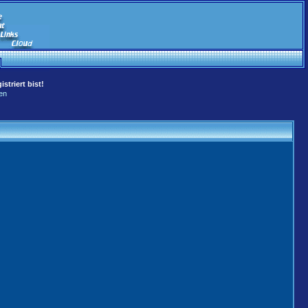
striert bist!
en