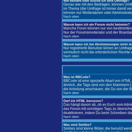
Wie editiere oder lösche ich eine Umfrage?
Genau wie mit den Beiträgen, können Umfra
im Thema (die Umfrage ist immer damit ver
können nur Moderatoren oder Administrator
Nach oben
Warum kann ich ein Forum nicht betreten?
Manche Foren können nur von bestimmten B
Nur der Forumsmoderator und der Boardadmin
Nach oben
Warum kann ich bei Abstimmungen nicht 
Nur registrierte Benutzer könen an Umfrag
vermutlich nicht die erforderlichen Rechte 
Nach oben
Was ist BBCode?
BBCode ist eine spezielle Abart von HTML
ähnlich, die Tags sind von den Klammern [ 
die Anleitung anschauen, die Du von der B
Nach oben
Darf ich HTML benutzen?
Das hängt davon ab, ob es Euch vom Adminis
das Forum mit unnötigen Tags zu überschw
deaktivieren, indem Du beim Schreiben die
Nach oben
Was sind Smilies?
Smilies sind kleine Bilder, die benutzt we