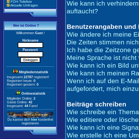
FOH-Teileliste
Wie kann ich verhindern
Aktuelle Umfragen
auftaucht?
Benutzerangaben und 
Wer ist Online ?
Wie ändere ich meine E
Willkommen
Gast
!
Nickname
Die Zeiten stimmen nich
Ich habe die Zeitzone ge
Passwort
Meine Sprache ist nicht 
Wie kann ich ein Bild 
Wie kann ich meinen R
Mitgliederstatistik
Insgesamt
22787
registriert!
Wenn ich auf den E-Mail
Registriert heute:
0
Registriert gestern:
0
aufgefordert, mich einz
Onlinestatistik
Mitglieder Online:
2
Gäste Online:
42
Beiträge schreiben
Insgesamt:
44
Fans!
Wie schreibe ein Thema
Wie editiere oder lösche
Du kannst dich
hier
kostenfrei
registrieren
Wie kann ich eine Sign
Wie erstelle ich eine U