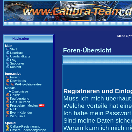
Mehr Opti
Navigation
Main
Foren-Übersicht
Start
Userliste
Userlandkarte
FAQ
Supporter
Kontakt
Interactive
Forum
Downloads
WAHL-Calibra des
Monats
Registrieren und Einl
Ergebnisse
Galerie
Muss ich mich überhaut 
Kaufberatung
Do-It-Yourself
Welche Vorteile hat ein
Prospekte | Medien
R.I.P.
Ich habe mein Passwort
Event-Kalender
Web-Links
Sind meine Daten siche
Special
Warum kann ich mich ni
Calibra-Registrierung
Unsere Facebookgruppe