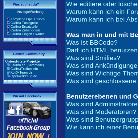
Wie editiere oder lösch
Was suchst du?
Warum kann ich ein For
Anzeige/Werbung
Warum kann ich bei Ab
Komplette Opel Calibra
Calibra Tuningteile
Calibra Ersatzteile
Calibra Zubehörteile
Was man in und mit Be
Calibra Felgen / Räder
Was ist BBCode?
Darf ich HTML benutze
Calibra-Community
Was sind Smilies?
Unterstützte Projekte
Was sind Ankündigunge
Calibra.cc (Safemode)
CalibraTreffen.info
Was sind Wichtige The
XotiX-Team.de
Opelwerkzeug.de
Was sind geschlossen
Benutzerebenen und 
Wir auf Facebook
Was sind Administrator
Was sind Moderatoren?
Was sind Benutzergrup
Wie kann ich einer Benu