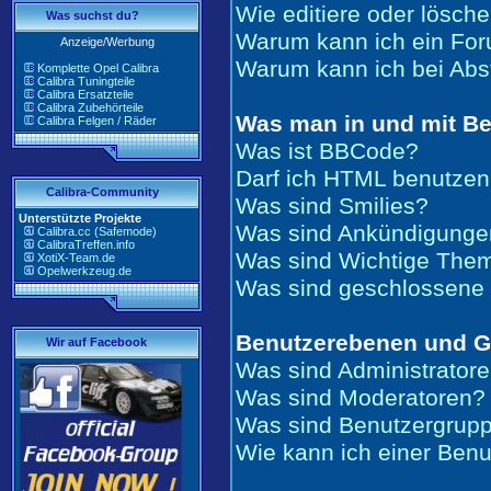
Wie editiere oder lösch
Was suchst du?
Warum kann ich ein For
Anzeige/Werbung
Warum kann ich bei Ab
Komplette Opel Calibra
Calibra Tuningteile
Calibra Ersatzteile
Calibra Zubehörteile
Was man in und mit Be
Calibra Felgen / Räder
Was ist BBCode?
Darf ich HTML benutze
Calibra-Community
Was sind Smilies?
Unterstützte Projekte
Was sind Ankündigunge
Calibra.cc (Safemode)
CalibraTreffen.info
Was sind Wichtige The
XotiX-Team.de
Opelwerkzeug.de
Was sind geschlossen
Benutzerebenen und 
Wir auf Facebook
Was sind Administrator
Was sind Moderatoren?
Was sind Benutzergrup
Wie kann ich einer Benu