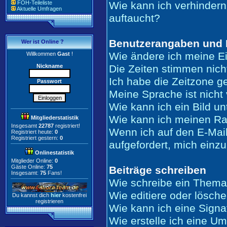
FOH-Teileliste
Wie kann ich verhindern
Aktuelle Umfragen
auftaucht?
Benutzerangaben und 
Wer ist Online ?
Wie ändere ich meine E
Willkommen
Gast
!
Nickname
Die Zeiten stimmen nich
Ich habe die Zeitzone ge
Passwort
Meine Sprache ist nicht 
Wie kann ich ein Bild 
Wie kann ich meinen R
Mitgliederstatistik
Insgesamt
22787
registriert!
Wenn ich auf den E-Mail
Registriert heute:
0
Registriert gestern:
0
aufgefordert, mich einz
Onlinestatistik
Mitglieder Online:
0
Gäste Online:
75
Beiträge schreiben
Insgesamt:
75
Fans!
Wie schreibe ein Thema
Wie editiere oder lösche
Du kannst dich
hier
kostenfrei
registrieren
Wie kann ich eine Sign
Wie erstelle ich eine U