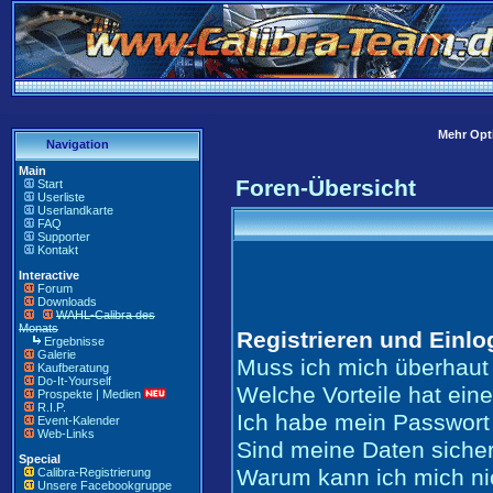
Mehr Opti
Navigation
Main
Foren-Übersicht
Start
Userliste
Userlandkarte
FAQ
Supporter
Kontakt
Interactive
Forum
Downloads
WAHL-Calibra des
Monats
Registrieren und Einl
Ergebnisse
Galerie
Muss ich mich überhaut 
Kaufberatung
Do-It-Yourself
Welche Vorteile hat ein
Prospekte | Medien
R.I.P.
Ich habe mein Passwort
Event-Kalender
Web-Links
Sind meine Daten siche
Special
Warum kann ich mich ni
Calibra-Registrierung
Unsere Facebookgruppe