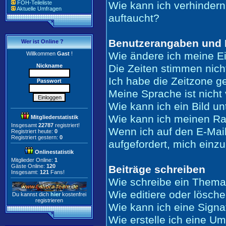
FOH-Teileliste
Wie kann ich verhindern
Aktuelle Umfragen
auftaucht?
Benutzerangaben und 
Wer ist Online ?
Wie ändere ich meine E
Willkommen
Gast
!
Nickname
Die Zeiten stimmen nich
Ich habe die Zeitzone ge
Passwort
Meine Sprache ist nicht 
Wie kann ich ein Bild 
Wie kann ich meinen R
Mitgliederstatistik
Insgesamt
22787
registriert!
Wenn ich auf den E-Mail
Registriert heute:
0
Registriert gestern:
0
aufgefordert, mich einz
Onlinestatistik
Mitglieder Online:
1
Gäste Online:
120
Beiträge schreiben
Insgesamt:
121
Fans!
Wie schreibe ein Thema
Wie editiere oder lösche
Du kannst dich
hier
kostenfrei
registrieren
Wie kann ich eine Sign
Wie erstelle ich eine U