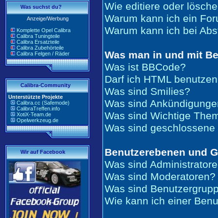
Wie editiere oder lösch
Was suchst du?
Warum kann ich ein For
Anzeige/Werbung
Warum kann ich bei Ab
Komplette Opel Calibra
Calibra Tuningteile
Calibra Ersatzteile
Calibra Zubehörteile
Was man in und mit Be
Calibra Felgen / Räder
Was ist BBCode?
Darf ich HTML benutze
Calibra-Community
Was sind Smilies?
Unterstützte Projekte
Was sind Ankündigunge
Calibra.cc (Safemode)
CalibraTreffen.info
Was sind Wichtige The
XotiX-Team.de
Opelwerkzeug.de
Was sind geschlossen
Benutzerebenen und 
Wir auf Facebook
Was sind Administrator
Was sind Moderatoren?
Was sind Benutzergrup
Wie kann ich einer Benu