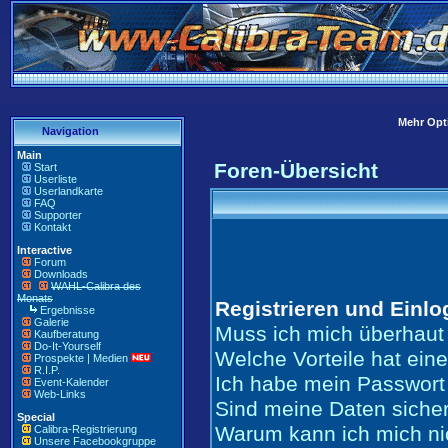
Mehr Opti
Navigation
Main
Foren-Übersicht
Start
Userliste
Userlandkarte
FAQ
Supporter
Kontakt
Interactive
Forum
Downloads
WAHL-Calibra des
Monats
Registrieren und Einl
Ergebnisse
Galerie
Muss ich mich überhaut 
Kaufberatung
Do-It-Yourself
Welche Vorteile hat ein
Prospekte | Medien
R.I.P.
Ich habe mein Passwort
Event-Kalender
Web-Links
Sind meine Daten siche
Special
Warum kann ich mich ni
Calibra-Registrierung
Unsere Facebookgruppe