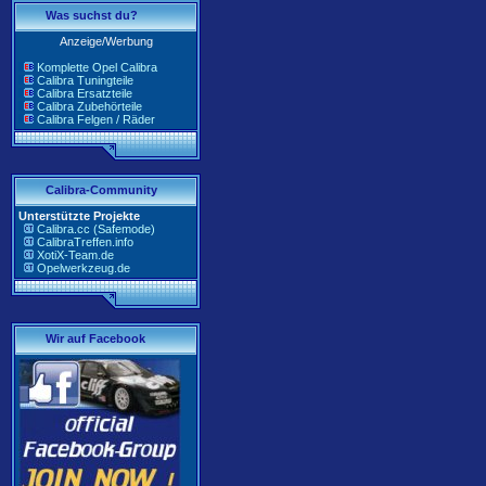
Was suchst du?
Anzeige/Werbung
Komplette Opel Calibra
Calibra Tuningteile
Calibra Ersatzteile
Calibra Zubehörteile
Calibra Felgen / Räder
Calibra-Community
Unterstützte Projekte
Calibra.cc (Safemode)
CalibraTreffen.info
XotiX-Team.de
Opelwerkzeug.de
Wir auf Facebook