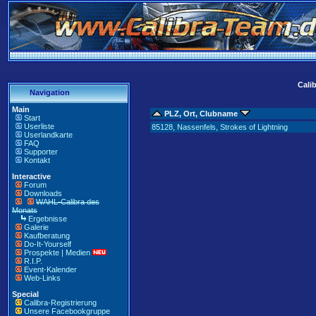
Cali
Navigation
Main
PLZ, Ort, Clubname
Start
Userliste
85128, Nassenfels, Strokes of Lightning
Userlandkarte
FAQ
Supporter
Kontakt
Interactive
Forum
Downloads
WAHL-Calibra des
Monats
Ergebnisse
Galerie
Kaufberatung
Do-It-Yourself
Prospekte | Medien
R.I.P.
Event-Kalender
Web-Links
Special
Calibra-Registrierung
Unsere Facebookgruppe