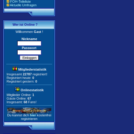
FOH-Teileliste
Aktuelle Umfragen
Wer ist Online ?
Willkommen
Gast
!
Nickname
Passwort
Mitgliederstatistik
Insgesamt
22787
registriert!
Registriert heute:
0
Registriert gestern:
0
Onlinestatistik
Mitglieder Online:
1
Gäste Online:
67
Insgesamt:
68
Fans!
Du kannst dich
hier
kostenfrei
registrieren